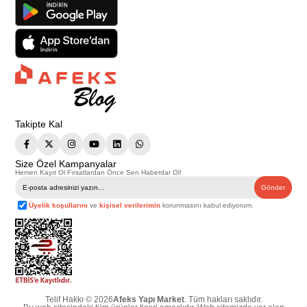
Takipte Kal
Size Özel Kampanyalar
Hemen Kayıt Ol Fırsatlardan Önce Sen Haberdar Ol!
Gönder
Üyelik koşullarını
ve
kişisel verilerimin
korunmasını kabul ediyorum.
Telif Hakkı © 2026
Afeks Yapı Market
. Tüm hakları saklıdır.