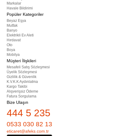
Markalar
Havale Bildirimi
Popüler Kategoriler
Beyaz Eşya
Mutfak
Banyo
Elektrikli Ev Aleti
Hırdavat
Oto
Boya
Mobilya
Müşteri İlişkileri
Mesafeli Satış Sözleşmesi
Üyelik Sözleşmesi
Gizlilik & Güvenlik
K.V.K.K Aydınlatma
Kargo Takibi
Alışverişsiz Ödeme
Fatura Sorgulama
Bize Ulaşın
444 5 235
0533 030 82 13
eticaret@afeks.com.tr