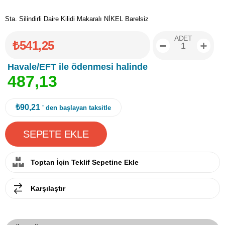
Sta. Silindirli Daire Kilidi Makaralı NİKEL Barelsiz
ADET
₺541,25
Havale/EFT ile ödenmesi halinde
4
8
7
,
1
3
₺90,21
' den başlayan taksitle
Toptan İçin Teklif Sepetine Ekle
Karşılaştır