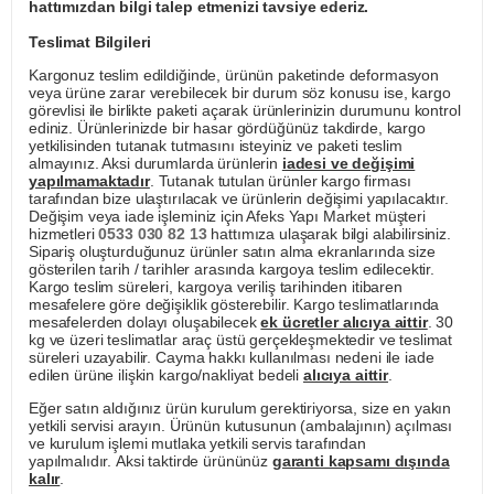
hattımızdan bilgi talep etmenizi tavsiye ederiz.
Teslimat Bilgileri
Kargonuz teslim edildiğinde, ürünün paketinde deformasyon
veya ürüne zarar verebilecek bir durum söz konusu ise, kargo
görevlisi ile birlikte paketi açarak ürünlerinizin durumunu kontrol
ediniz. Ürünlerinizde bir hasar gördüğünüz takdirde, kargo
yetkilisinden tutanak tutmasını isteyiniz ve paketi teslim
almayınız. Aksi durumlarda ürünlerin
iadesi ve değişimi
yapılmamaktadır
. Tutanak tutulan ürünler kargo firması
tarafından bize ulaştırılacak ve ürünlerin değişimi yapılacaktır.
Değişim veya iade işleminiz için Afeks Yapı Market müşteri
hizmetleri
0533 030 82 13
hattımıza ulaşarak bilgi alabilirsiniz.
Sipariş oluşturduğunuz ürünler satın alma ekranlarında size
gösterilen tarih / tarihler arasında kargoya teslim edilecektir.
Kargo teslim süreleri, kargoya veriliş tarihinden itibaren
mesafelere göre değişiklik gösterebilir. Kargo teslimatlarında
mesafelerden dolayı oluşabilecek
ek ücretler alıcıya aittir
. 30
kg ve üzeri teslimatlar araç üstü gerçekleşmektedir ve teslimat
süreleri uzayabilir. Cayma hakkı kullanılması nedeni ile iade
edilen ürüne ilişkin kargo/nakliyat bedeli
alıcıya aittir
.
Eğer satın aldığınız ürün kurulum gerektiriyorsa, size en yakın
yetkili servisi arayın. Ürünün kutusunun (ambalajının) açılması
ve kurulum işlemi mutlaka yetkili servis tarafından
yapılmalıdır. Aksi taktirde ürününüz
garanti kapsamı dışında
kalır
.