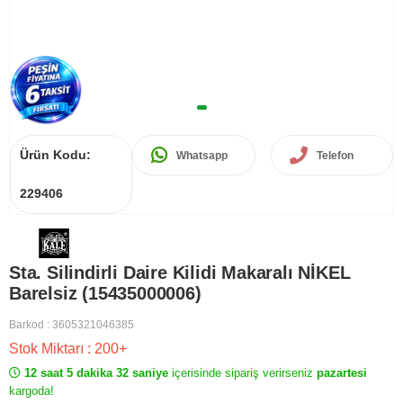
Ürün Kodu:
Whatsapp
Telefon
229406
Sta. Silindirli Daire Kilidi Makaralı NİKEL
Barelsiz (15435000006)
Barkod
:
3605321046385
Stok Miktarı
:
200+
12 saat 5 dakika 32 saniye
içerisinde sipariş verirseniz
pazartesi
kargoda!