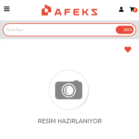
0
Üye Girişi
Üye Ol
Google İle Bağlan