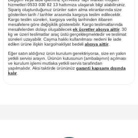
hizmetleri
0533 030 82 13
hattımıza ulaşarak bilgi alabilirsiniz.
Sipariş oluşturduğunuz ürünler satın alma ekranlarında size
gösterilen tarih / tarihler arasında kargoya teslim edilecektir.
Kargo teslim süreleri, kargoya veriliş tarihinden itibaren
mesafelere göre değişiklik gösterebilir. Kargo teslimatlarında
mesafelerden dolayı oluşabilecek
ek ücretler alıcıya aittir
. 30
kg ve üzeri teslimatlar araç üstü gerçekleşmektedir ve teslimat
süreleri uzayabilir. Cayma hakkı kullanılması nedeni ile iade
edilen ürüne ilişkin kargo/nakliyat bedeli
alıcıya aittir
.
Eğer satın aldığınız ürün kurulum gerektiriyorsa, size en yakın
yetkili servisi arayın. Ürünün kutusunun (ambalajının) açılması
ve kurulum işlemi mutlaka yetkili servis tarafından
yapılmalıdır. Aksi taktirde ürününüz
garanti kapsamı dışında
kalır
.