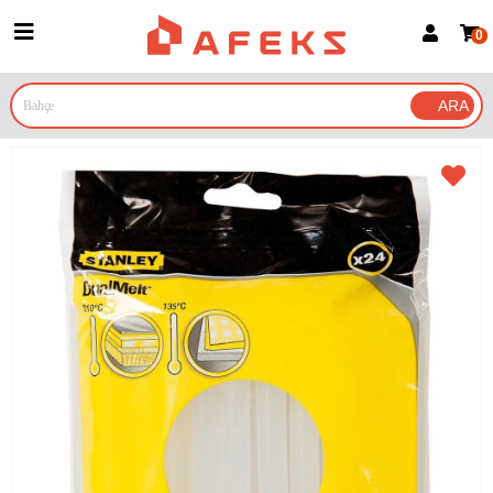
0
Üye Girişi
Üye Ol
Google İle Bağlan