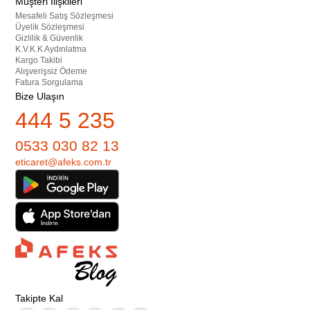
Müşteri İlişkileri
Mesafeli Satış Sözleşmesi
Üyelik Sözleşmesi
Gizlilik & Güvenlik
K.V.K.K Aydınlatma
Kargo Takibi
Alışverişsiz Ödeme
Fatura Sorgulama
Bize Ulaşın
444 5 235
0533 030 82 13
eticaret@afeks.com.tr
Takipte Kal