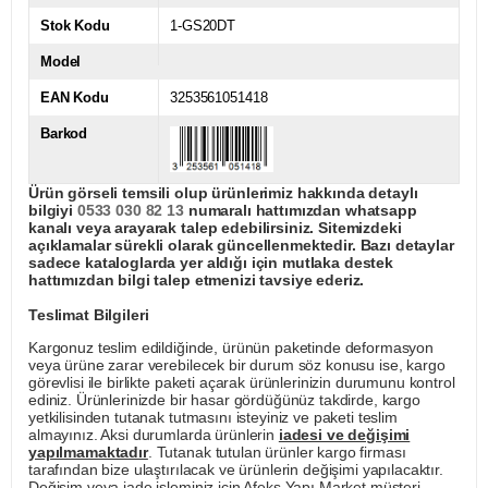
Stok Kodu
1-GS20DT
Model
EAN Kodu
3253561051418
Barkod
Ürün görseli temsili olup ürünlerimiz hakkında detaylı
bilgiyi
0533 030 82 13
numaralı hattımızdan whatsapp
kanalı veya arayarak talep edebilirsiniz. Sitemizdeki
açıklamalar sürekli olarak güncellenmektedir. Bazı detaylar
sadece kataloglarda yer aldığı için mutlaka destek
hattımızdan bilgi talep etmenizi tavsiye ederiz.
Teslimat Bilgileri
Kargonuz teslim edildiğinde, ürünün paketinde deformasyon
veya ürüne zarar verebilecek bir durum söz konusu ise, kargo
görevlisi ile birlikte paketi açarak ürünlerinizin durumunu kontrol
ediniz. Ürünlerinizde bir hasar gördüğünüz takdirde, kargo
yetkilisinden tutanak tutmasını isteyiniz ve paketi teslim
almayınız. Aksi durumlarda ürünlerin
iadesi ve değişimi
yapılmamaktadır
. Tutanak tutulan ürünler kargo firması
tarafından bize ulaştırılacak ve ürünlerin değişimi yapılacaktır.
Değişim veya iade işleminiz için Afeks Yapı Market müşteri