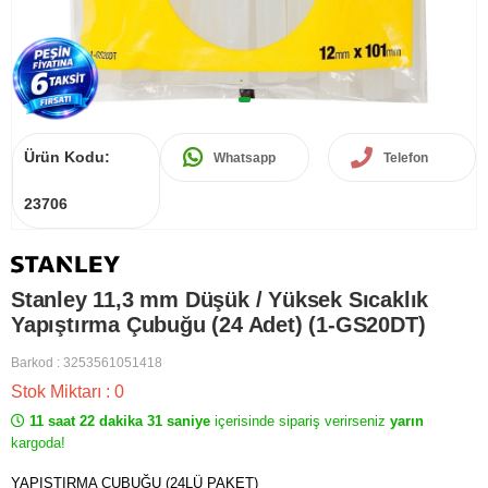
Ürün Kodu:
Whatsapp
Telefon
23706
Stanley 11,3 mm Düşük / Yüksek Sıcaklık
Yapıştırma Çubuğu (24 Adet) (1-GS20DT)
Barkod
:
3253561051418
Stok Miktarı
:
0
11 saat 22 dakika 31 saniye
içerisinde sipariş verirseniz
yarın
kargoda!
YAPIŞTIRMA ÇUBUĞU (24LÜ PAKET)