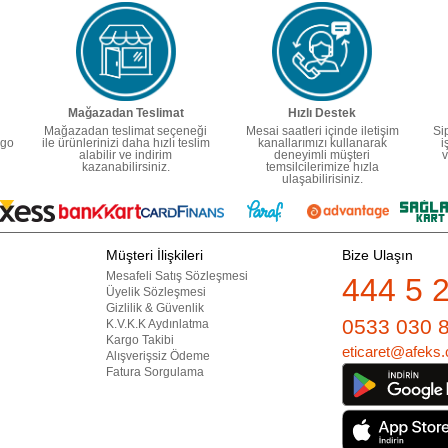
Mağazadan Teslimat
Hızlı Destek
Mağazadan teslimat seçeneği
Mesai saatleri içinde iletişim
Si
rgo
ile ürünlerinizi daha hızlı teslim
kanallarımızı kullanarak
i
alabilir ve indirim
deneyimli müşteri
v
kazanabilirsiniz.
temsilcilerimize hızla
ulaşabilirisiniz.
Müşteri İlişkileri
Bize Ulaşın
Mesafeli Satış Sözleşmesi
444 5 
Üyelik Sözleşmesi
Gizlilik & Güvenlik
0533 030 
K.V.K.K Aydınlatma
Kargo Takibi
eticaret@afeks.
Alışverişsiz Ödeme
Fatura Sorgulama