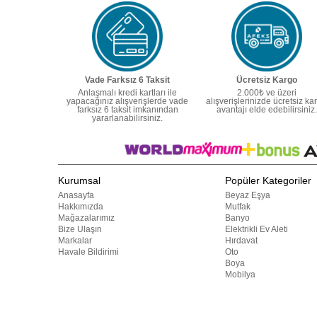
Vade Farksız 6 Taksit
Ücretsiz Kargo
Anlaşmalı kredi kartları ile
2.000₺ ve üzeri
yapacağınız alışverişlerde vade
alışverişlerinizde ücretsiz ka
farksız 6 taksit imkanından
avantajı elde edebilirsiniz.
yararlanabilirsiniz.
Kurumsal
Popüler Kategoriler
Anasayfa
Beyaz Eşya
Hakkımızda
Mutfak
Mağazalarımız
Banyo
Bize Ulaşın
Elektrikli Ev Aleti
Markalar
Hırdavat
Havale Bildirimi
Oto
Boya
Mobilya