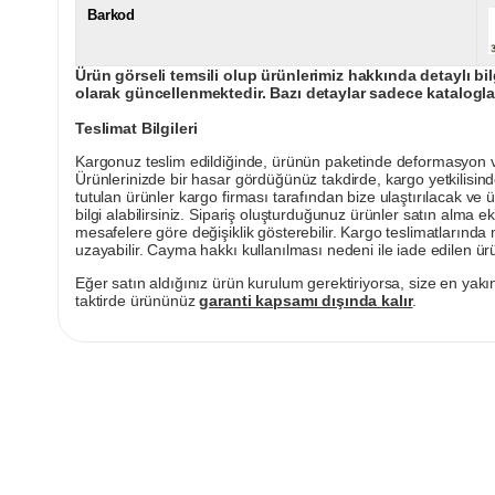
Barkod
Ürün görseli temsili olup ürünlerimiz hakkında detaylı bil
olarak güncellenmektedir. Bazı detaylar sadece kataloglar
Teslimat Bilgileri
Kargonuz teslim edildiğinde, ürünün paketinde deformasyon vey
Ürünlerinizde bir hasar gördüğünüz takdirde, kargo yetkilisind
tutulan ürünler kargo firması tarafından bize ulaştırılacak ve 
bilgi alabilirsiniz. Sipariş oluşturduğunuz ürünler satın alma ek
mesafelere göre değişiklik gösterebilir. Kargo teslimatlarınd
uzayabilir. Cayma hakkı kullanılması nedeni ile iade edilen ürü
Eğer satın aldığınız ürün kurulum gerektiriyorsa, size en yakın
taktirde ürününüz
garanti kapsamı dışında kalır
.