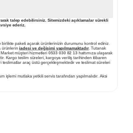
ak talep edebilirsiniz. Sitemizdeki açıklamalar sürekli
avsiye ederiz.
irlikte paketi açarak ürünlerinizin durumunu kontrol ediniz.
a ürünlerin
iadesi ve değişimi yapılmamaktadır
. Tutanak
pı Market müşteri hizmetleri
0533 030 82 13
hattımıza ulaşarak
ir. Kargo teslim süreleri, kargoya veriliş tarihinden itibaren
i teslimatlar araç üstü gerçekleşmektedir ve teslimat süreleri
m işlemi mutlaka yetkili servis tarafından yapılmalıdır. Aksi