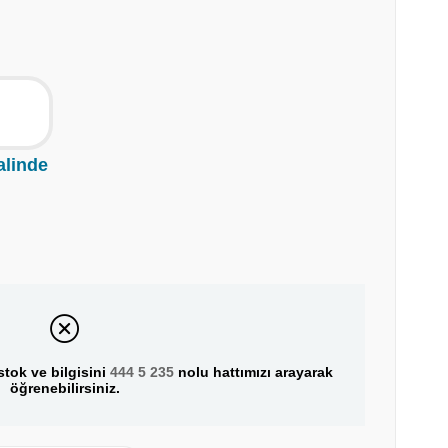
alinde
tok ve bilgisini
444 5 235
nolu hattımızı arayarak
öğrenebilirsiniz.