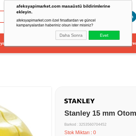
afeksyapimarket.com masaüstü bildirimlerine
ekleyin.
Toptan
afeksyapimarket.com özel fırsatlardan ve güncel
kampanyalardan haberiniz olsun ister misiniz?
Daha Sonra
Evet
ya
Elektrikli El Aleti
Aydınlatma ve Elektrik
Dekorasyon ve Ev Gere
Stanley 15 mm Otoma
Barkod
:
3253560704452
Stok Miktarı
:
0