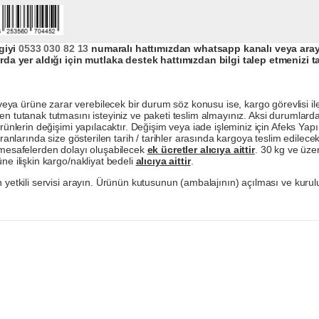
giyi
0533 030 82 13
numaralı hattımızdan whatsapp kanalı veya arayar
da yer aldığı için mutlaka destek hattımızdan bilgi talep etmenizi t
a ürüne zarar verebilecek bir durum söz konusu ise, kargo görevlisi ile b
en tutanak tutmasını isteyiniz ve paketi teslim almayınız. Aksi durumlard
ürünlerin değişimi yapılacaktır. Değişim veya iade işleminiz için Afeks Ya
ranlarında size gösterilen tarih / tarihler arasında kargoya teslim edilecekt
a mesafelerden dolayı oluşabilecek
ek ücretler alıcıya aittir
. 30 kg ve üzer
ne ilişkin kargo/nakliyat bedeli
alıcıya aittir
.
 yetkili servisi arayın. Ürünün kutusunun (ambalajının) açılması ve kurulu