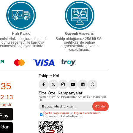
Hızlı Kargo
Güvenli Alışveriş
parişlerinizi oluşturarak ertesi
Sahip olduğumuz 256 bit SSL
ş günü seçeneği ile kargoya
sertifikası ile online
erilmesini sağlayabilirsiniz.
alışverişlerinizi güvenle
yapabilirsiniz.
Takipte Kal
235
Size Özel Kampanyalar
82 13
Hemen Kayıt Ol Fırsatlardan Önce Sen Haberdar
Ol!
com.tr
Gönder
Üyelik koşullarını
ve
kişisel verilerimin
korunmasını kabul ediyorum.