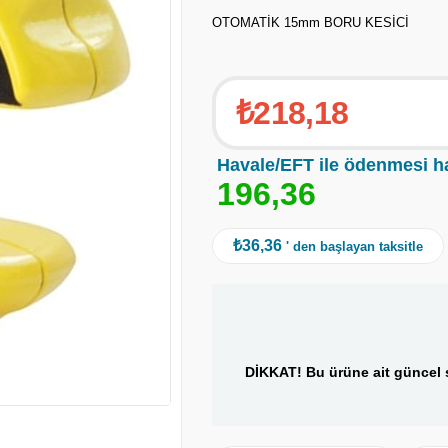
OTOMATİK 15mm BORU KESİCİ
₺218,18
Havale/EFT ile ödenmesi h
1
9
6
,
3
6
₺36,36
' den başlayan taksitle
DİKKAT! Bu ürüne ait güncel s