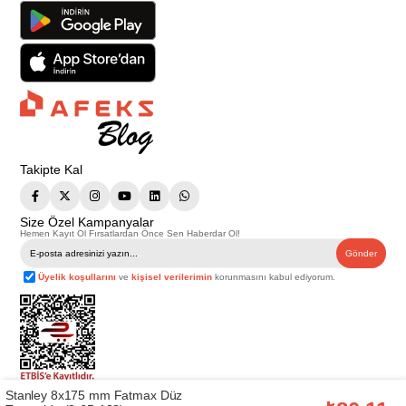
Takipte Kal
Size Özel Kampanyalar
Hemen Kayıt Ol Fırsatlardan Önce Sen Haberdar Ol!
Gönder
Üyelik koşullarını
ve
kişisel verilerimin
korunmasını kabul ediyorum.
Stanley 8x175 mm Fatmax Düz
Telif Hakkı © 2026
Afeks Yapı Market
. Tüm hakları saklıdır.