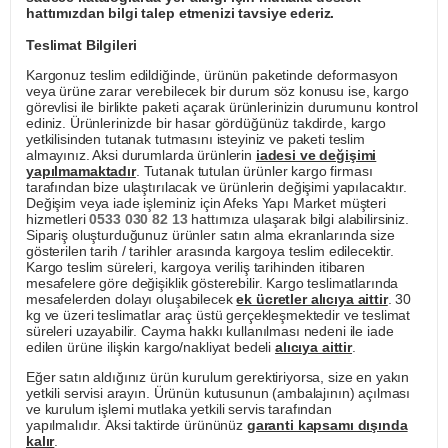
hattımızdan bilgi talep etmenizi tavsiye ederiz.
Teslimat Bilgileri
Kargonuz teslim edildiğinde, ürünün paketinde deformasyon
veya ürüne zarar verebilecek bir durum söz konusu ise, kargo
görevlisi ile birlikte paketi açarak ürünlerinizin durumunu kontrol
ediniz. Ürünlerinizde bir hasar gördüğünüz takdirde, kargo
yetkilisinden tutanak tutmasını isteyiniz ve paketi teslim
almayınız. Aksi durumlarda ürünlerin
iadesi ve değişimi
yapılmamaktadır
. Tutanak tutulan ürünler kargo firması
tarafından bize ulaştırılacak ve ürünlerin değişimi yapılacaktır.
Değişim veya iade işleminiz için Afeks Yapı Market müşteri
hizmetleri
0533 030 82 13
hattımıza ulaşarak bilgi alabilirsiniz.
Sipariş oluşturduğunuz ürünler satın alma ekranlarında size
gösterilen tarih / tarihler arasında kargoya teslim edilecektir.
Kargo teslim süreleri, kargoya veriliş tarihinden itibaren
mesafelere göre değişiklik gösterebilir. Kargo teslimatlarında
mesafelerden dolayı oluşabilecek
ek ücretler alıcıya aittir
. 30
kg ve üzeri teslimatlar araç üstü gerçekleşmektedir ve teslimat
süreleri uzayabilir. Cayma hakkı kullanılması nedeni ile iade
edilen ürüne ilişkin kargo/nakliyat bedeli
alıcıya aittir
.
Eğer satın aldığınız ürün kurulum gerektiriyorsa, size en yakın
yetkili servisi arayın. Ürünün kutusunun (ambalajının) açılması
ve kurulum işlemi mutlaka yetkili servis tarafından
yapılmalıdır. Aksi taktirde ürününüz
garanti kapsamı dışında
kalır
.