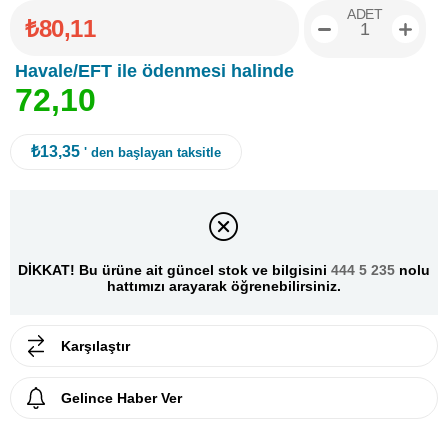
ADET
₺80,11
Havale/EFT ile ödenmesi halinde
7
2
,
1
0
₺13,35
' den başlayan taksitle
DİKKAT! Bu ürüne ait güncel stok ve bilgisini
444 5 235
nolu
hattımızı arayarak öğrenebilirsiniz.
Karşılaştır
Gelince Haber Ver