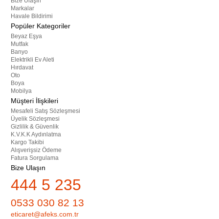
Bize Ulaşın
Markalar
Havale Bildirimi
Popüler Kategoriler
Beyaz Eşya
Mutfak
Banyo
Elektrikli Ev Aleti
Hırdavat
Oto
Boya
Mobilya
Müşteri İlişkileri
Mesafeli Satış Sözleşmesi
Üyelik Sözleşmesi
Gizlilik & Güvenlik
K.V.K.K Aydınlatma
Kargo Takibi
Alışverişsiz Ödeme
Fatura Sorgulama
Bize Ulaşın
444 5 235
0533 030 82 13
eticaret@afeks.com.tr