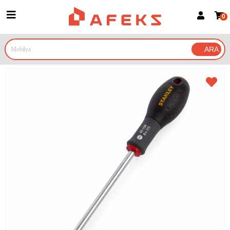
0
Üye Girişi
Üye Ol
Google İle Bağlan