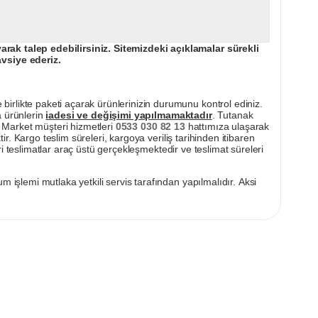
ak talep edebilirsiniz. Sitemizdeki açıklamalar sürekli
avsiye ederiz.
irlikte paketi açarak ürünlerinizin durumunu kontrol ediniz.
a ürünlerin
iadesi ve değişimi yapılmamaktadır
. Tutanak
pı Market müşteri hizmetleri
0533 030 82 13
hattımıza ulaşarak
ir. Kargo teslim süreleri, kargoya veriliş tarihinden itibaren
i teslimatlar araç üstü gerçekleşmektedir ve teslimat süreleri
m işlemi mutlaka yetkili servis tarafından yapılmalıdır. Aksi