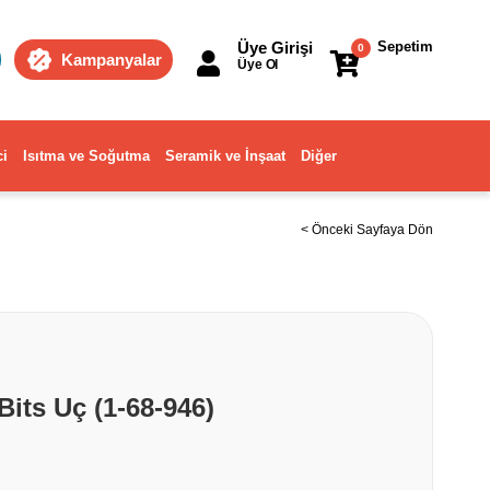
Üye Girişi
Sepetim
0
Kampanyalar
Üye Ol
ci
Isıtma ve Soğutma
Seramik ve İnşaat
Diğer
< Önceki Sayfaya Dön
its Uç (1-68-946)