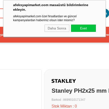
afeksyapimarket.com masaüstü bildirimlerine
ekleyin.
Toptan
afeksyapimarket.com özel fırsatlardan ve güncel
kampanyalardan haberiniz olsun ister misiniz?
Daha Sonra
Evet
ya
Elektrikli El Aleti
Aydınlatma ve Elektrik
Dekorasyon ve Ev Gere
Stanley PH2x25 mm B
Barkod
:
8699010171347
Stok Miktarı
:
0