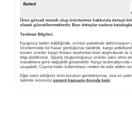
Barkod
Ürün görseli temsili olup ürünlerimiz hakkında detaylı bil
olarak güncellenmektedir. Bazı detaylar sadece kataloglar
Teslimat Bilgileri
Kargonuz teslim edildiğinde, ürünün paketinde deformasyon vey
Ürünlerinizde bir hasar gördüğünüz takdirde, kargo yetkilisind
tutulan ürünler kargo firması tarafından bize ulaştırılacak ve 
bilgi alabilirsiniz. Sipariş oluşturduğunuz ürünler satın alma ek
mesafelere göre değişiklik gösterebilir. Kargo teslimatlarınd
uzayabilir. Cayma hakkı kullanılması nedeni ile iade edilen ürü
Eğer satın aldığınız ürün kurulum gerektiriyorsa, size en yakın
taktirde ürününüz
garanti kapsamı dışında kalır
.