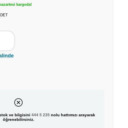
azartesi kargoda!
ADET
alinde
tok ve bilgisini
444 5 235
nolu hattımızı arayarak
öğrenebilirsiniz.