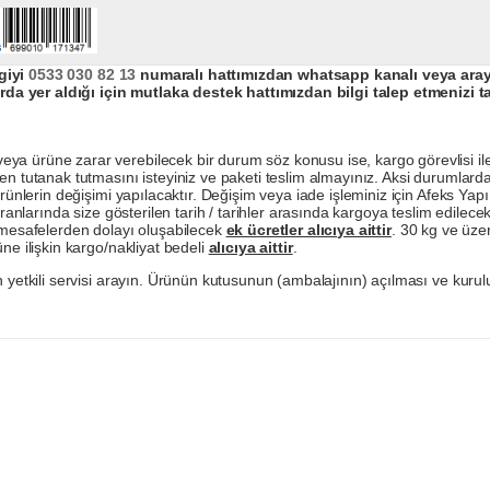
giyi
0533 030 82 13
numaralı hattımızdan whatsapp kanalı veya arayar
da yer aldığı için mutlaka destek hattımızdan bilgi talep etmenizi t
a ürüne zarar verebilecek bir durum söz konusu ise, kargo görevlisi ile b
en tutanak tutmasını isteyiniz ve paketi teslim almayınız. Aksi durumlard
ürünlerin değişimi yapılacaktır. Değişim veya iade işleminiz için Afeks Ya
ranlarında size gösterilen tarih / tarihler arasında kargoya teslim edilecekt
a mesafelerden dolayı oluşabilecek
ek ücretler alıcıya aittir
. 30 kg ve üzer
ne ilişkin kargo/nakliyat bedeli
alıcıya aittir
.
 yetkili servisi arayın. Ürünün kutusunun (ambalajının) açılması ve kurulu