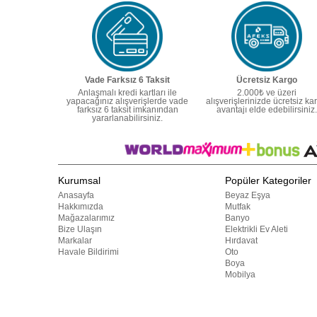
Vade Farksız 6 Taksit
Ücretsiz Kargo
Anlaşmalı kredi kartları ile
2.000₺ ve üzeri
yapacağınız alışverişlerde vade
alışverişlerinizde ücretsiz ka
farksız 6 taksit imkanından
avantajı elde edebilirsiniz.
yararlanabilirsiniz.
Kurumsal
Popüler Kategoriler
Anasayfa
Beyaz Eşya
Hakkımızda
Mutfak
Mağazalarımız
Banyo
Bize Ulaşın
Elektrikli Ev Aleti
Markalar
Hırdavat
Havale Bildirimi
Oto
Boya
Mobilya