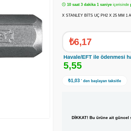
10 saat 3 dakika 0 saniye
içerisinde
p
X STANLEY BİTS UÇ PH2 X 25 MM 1 
₺6,17
Havale/EFT ile ödenmesi h
5
,
5
5
₺1,03
' den başlayan taksitle
DİKKAT! Bu ürüne ait güncel s