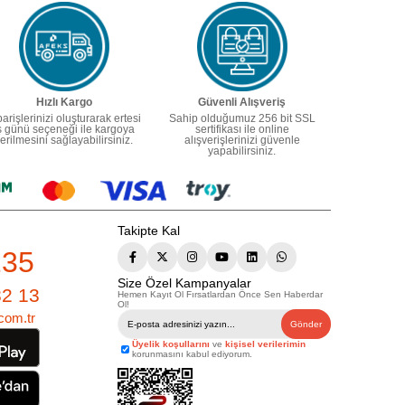
Hızlı Kargo
Güvenli Alışveriş
parişlerinizi oluşturarak ertesi
Sahip olduğumuz 256 bit SSL
ş günü seçeneği ile kargoya
sertifikası ile online
erilmesini sağlayabilirsiniz.
alışverişlerinizi güvenle
yapabilirsiniz.
Takipte Kal
235
Size Özel Kampanyalar
82 13
Hemen Kayıt Ol Fırsatlardan Önce Sen Haberdar
Ol!
com.tr
Gönder
Üyelik koşullarını
ve
kişisel verilerimin
korunmasını kabul ediyorum.