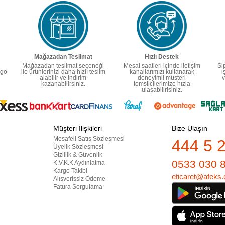
Mağazadan Teslimat
Hızlı Destek
Mağazadan teslimat seçeneği
Mesai saatleri içinde iletişim
Si
rgo
ile ürünlerinizi daha hızlı teslim
kanallarımızı kullanarak
i
alabilir ve indirim
deneyimli müşteri
v
kazanabilirsiniz.
temsilcilerimize hızla
ulaşabilirisiniz.
Müşteri İlişkileri
Bize Ulaşın
Mesafeli Satış Sözleşmesi
444 5 
Üyelik Sözleşmesi
Gizlilik & Güvenlik
0533 030 
K.V.K.K Aydınlatma
Kargo Takibi
eticaret@afeks.
Alışverişsiz Ödeme
Fatura Sorgulama