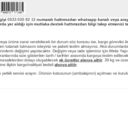
giyi
0533 030 82 13
numaralı hattımızdan whatsapp kanalı veya arayar
da yer aldığı için mutlaka destek hattımızdan bilgi talep etmenizi t
a ürüne zarar verebilecek bir durum söz konusu ise, kargo görevlisi ile b
en tutanak tutmasını isteyiniz ve paketi teslim almayınız. Aksi durumlard
ürünlerin değişimi yapılacaktır. Değişim veya iade işleminiz için Afeks Ya
ranlarında size gösterilen tarih / tarihler arasında kargoya teslim edilecekt
a mesafelerden dolayı oluşabilecek
ek ücretler alıcıya aittir
. 30 kg ve üzer
ne ilişkin kargo/nakliyat bedeli
alıcıya aittir
.
 yetkili servisi arayın. Ürünün kutusunun (ambalajının) açılması ve kurulu