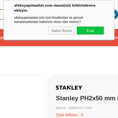
afeksyapimarket.com masaüstü bildirimlerine
ekleyin.
Toptan
afeksyapimarket.com özel fırsatlardan ve güncel
kampanyalardan haberiniz olsun ister misiniz?
Daha Sonra
Evet
ya
Elektrikli El Aleti
Aydınlatma ve Elektrik
Dekorasyon ve Ev Gere
Stanley PH2x50 mm B
Barkod
:
8699010171385
Stok Miktarı
:
0