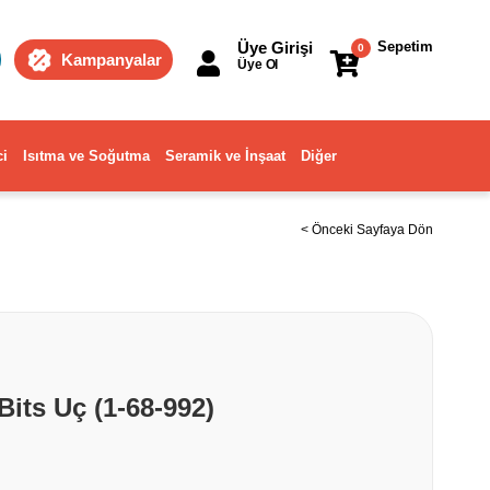
Üye Girişi
Sepetim
0
Kampanyalar
Üye Ol
ci
Isıtma ve Soğutma
Seramik ve İnşaat
Diğer
< Önceki Sayfaya Dön
its Uç (1-68-992)