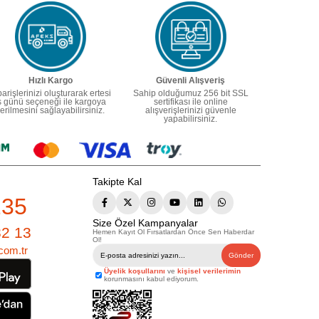
Hızlı Kargo
Güvenli Alışveriş
parişlerinizi oluşturarak ertesi
Sahip olduğumuz 256 bit SSL
ş günü seçeneği ile kargoya
sertifikası ile online
erilmesini sağlayabilirsiniz.
alışverişlerinizi güvenle
yapabilirsiniz.
Takipte Kal
235
Size Özel Kampanyalar
82 13
Hemen Kayıt Ol Fırsatlardan Önce Sen Haberdar
Ol!
com.tr
Gönder
Üyelik koşullarını
ve
kişisel verilerimin
korunmasını kabul ediyorum.