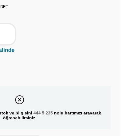
ADET
alinde
tok ve bilgisini
444 5 235
nolu hattımızı arayarak
öğrenebilirsiniz.