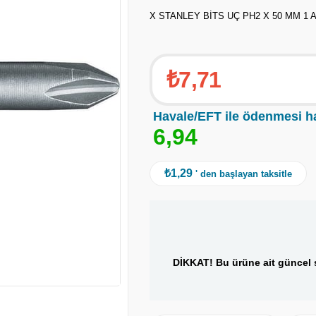
X STANLEY BİTS UÇ PH2 X 50 MM 1 
₺7,71
Havale/EFT ile ödenmesi h
6
,
9
4
₺1,29
' den başlayan taksitle
DİKKAT! Bu ürüne ait güncel s