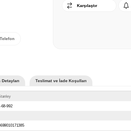
Karşılaştır
Telefon
 Detayları
Teslimat ve İade Koşulları
tanley
-68-992
8699010171385