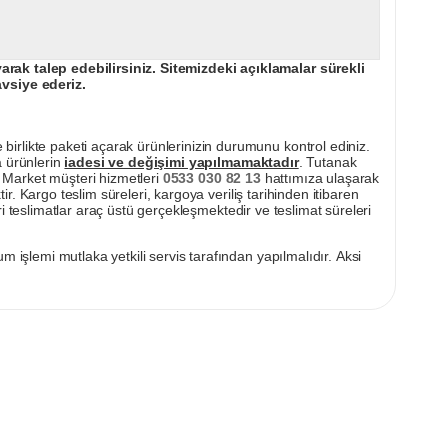
ak talep edebilirsiniz. Sitemizdeki açıklamalar sürekli
avsiye ederiz.
irlikte paketi açarak ürünlerinizin durumunu kontrol ediniz.
a ürünlerin
iadesi ve değişimi yapılmamaktadır
. Tutanak
pı Market müşteri hizmetleri
0533 030 82 13
hattımıza ulaşarak
ir. Kargo teslim süreleri, kargoya veriliş tarihinden itibaren
i teslimatlar araç üstü gerçekleşmektedir ve teslimat süreleri
m işlemi mutlaka yetkili servis tarafından yapılmalıdır. Aksi