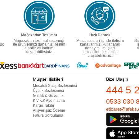
Mağazadan Teslimat
Hızlı Destek
Mağazadan teslimat seçeneği
Mesai saatleri içinde iletişim
Si
rgo
ile ürünlerinizi daha hızlı teslim
kanallarımızı kullanarak
i
alabilir ve indirim
deneyimli müşteri
v
kazanabilirsiniz.
temsilcilerimize hızla
ulaşabilirisiniz.
Müşteri İlişkileri
Bize Ulaşın
Mesafeli Satış Sözleşmesi
444 5 
Üyelik Sözleşmesi
Gizlilik & Güvenlik
0533 030 
K.V.K.K Aydınlatma
Kargo Takibi
eticaret@afeks.
Alışverişsiz Ödeme
Fatura Sorgulama