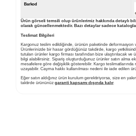
Barkod
Ürün görseli temsili olup ürünlerimiz hakkında detaylı bil
olarak güncellenmektedir. Bazı detaylar sadece kataloglar
Teslimat Bilgileri
Kargonuz teslim edildiğinde, ürünün paketinde deformasyon vey
Ürünlerinizde bir hasar gördüğünüz takdirde, kargo yetkilisind
tutulan ürünler kargo firması tarafından bize ulaştırılacak ve 
bilgi alabilirsiniz. Sipariş oluşturduğunuz ürünler satın alma ek
mesafelere göre değişiklik gösterebilir. Kargo teslimatlarınd
uzayabilir. Cayma hakkı kullanılması nedeni ile iade edilen ürü
Eğer satın aldığınız ürün kurulum gerektiriyorsa, size en yakın
taktirde ürününüz
garanti kapsamı dışında kalır
.