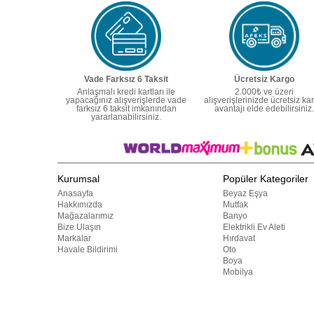
Vade Farksız 6 Taksit
Ücretsiz Kargo
Anlaşmalı kredi kartları ile
2.000₺ ve üzeri
yapacağınız alışverişlerde vade
alışverişlerinizde ücretsiz ka
farksız 6 taksit imkanından
avantajı elde edebilirsiniz.
yararlanabilirsiniz.
Kurumsal
Popüler Kategoriler
Anasayfa
Beyaz Eşya
Hakkımızda
Mutfak
Mağazalarımız
Banyo
Bize Ulaşın
Elektrikli Ev Aleti
Markalar
Hırdavat
Havale Bildirimi
Oto
Boya
Mobilya