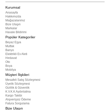
Kurumsal
Anasayfa
Hakkımızda
Mağazalarımız
Bize Ulaşın
Markalar
Havale Bildirimi
Popüler Kategoriler
Beyaz Eşya
Mutfak
Banyo
Elektrikli Ev Aleti
Hırdavat
Oto
Boya
Mobilya
Müşteri İlişkileri
Mesafeli Satış Sözleşmesi
Üyelik Sözleşmesi
Gizlilik & Güvenlik
K.V.K.K Aydınlatma
Kargo Takibi
Alışverişsiz Ödeme
Fatura Sorgulama
Bize Ulaşın