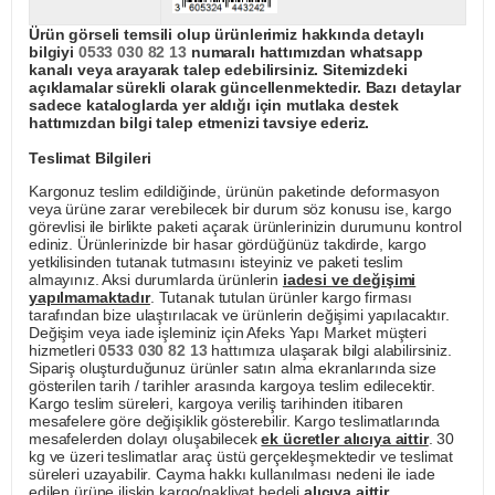
Ürün görseli temsili olup ürünlerimiz hakkında detaylı
bilgiyi
0533 030 82 13
numaralı hattımızdan whatsapp
kanalı veya arayarak talep edebilirsiniz. Sitemizdeki
açıklamalar sürekli olarak güncellenmektedir. Bazı detaylar
sadece kataloglarda yer aldığı için mutlaka destek
hattımızdan bilgi talep etmenizi tavsiye ederiz.
Teslimat Bilgileri
Kargonuz teslim edildiğinde, ürünün paketinde deformasyon
veya ürüne zarar verebilecek bir durum söz konusu ise, kargo
görevlisi ile birlikte paketi açarak ürünlerinizin durumunu kontrol
ediniz. Ürünlerinizde bir hasar gördüğünüz takdirde, kargo
yetkilisinden tutanak tutmasını isteyiniz ve paketi teslim
almayınız. Aksi durumlarda ürünlerin
iadesi ve değişimi
yapılmamaktadır
. Tutanak tutulan ürünler kargo firması
tarafından bize ulaştırılacak ve ürünlerin değişimi yapılacaktır.
Değişim veya iade işleminiz için Afeks Yapı Market müşteri
hizmetleri
0533 030 82 13
hattımıza ulaşarak bilgi alabilirsiniz.
Sipariş oluşturduğunuz ürünler satın alma ekranlarında size
gösterilen tarih / tarihler arasında kargoya teslim edilecektir.
Kargo teslim süreleri, kargoya veriliş tarihinden itibaren
mesafelere göre değişiklik gösterebilir. Kargo teslimatlarında
mesafelerden dolayı oluşabilecek
ek ücretler alıcıya aittir
. 30
kg ve üzeri teslimatlar araç üstü gerçekleşmektedir ve teslimat
süreleri uzayabilir. Cayma hakkı kullanılması nedeni ile iade
edilen ürüne ilişkin kargo/nakliyat bedeli
alıcıya aittir
.