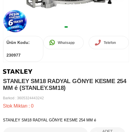
Ürün Kodu:
Whatsapp
Telefon
230977
STANLEY SM18 RADYAL GÖNYE KESME 254
MM é (STANLEY.SM18)
Barkod
:
3605324443242
Stok Miktarı
:
0
STANLEY SM18 RADYAL GÖNYE KESME 254 MM é
ADET