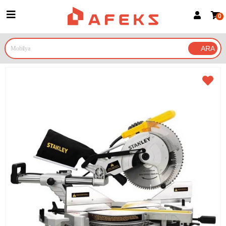
0
Üye Girişi
Üye Ol
Google İle Bağlan