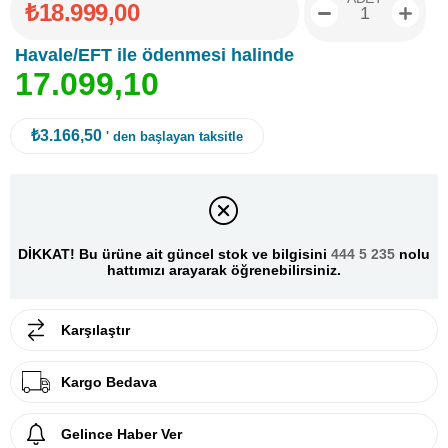
₺18.999,00
Havale/EFT ile ödenmesi halinde
1
7
.
0
9
9
,
1
0
₺3.166,50
' den başlayan taksitle
DİKKAT! Bu ürüne ait güncel stok ve bilgisini
444 5 235
nolu
hattımızı arayarak öğrenebilirsiniz.
Karşılaştır
Kargo Bedava
Gelince Haber Ver