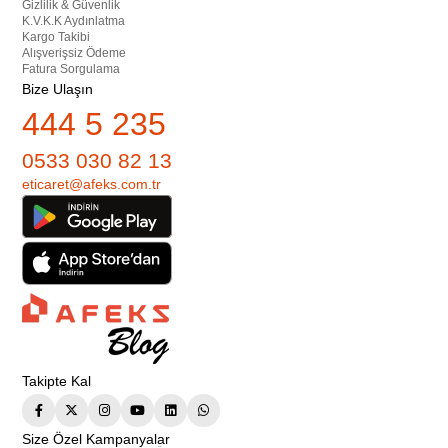
Gizlilik & Güvenlik
K.V.K.K Aydınlatma
Kargo Takibi
Alışverişsiz Ödeme
Fatura Sorgulama
Bize Ulaşın
444 5 235
0533 030 82 13
eticaret@afeks.com.tr
Takipte Kal
Size Özel Kampanyalar