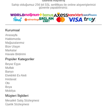
Güvenli Alışveriş
Sahip olduğumuz 256 bit SSL sertifikası ile online alışverişlerinizi
güvenle yapabilirsiniz.
Kurumsal
Anasayfa
Hakkımızda
Mağazalarımız
Bize Ulaşın
Markalar
Havale Bildirimi
Popüler Kategoriler
Beyaz Eşya
Mutfak
Banyo
Elektrikli Ev Aleti
Hırdavat
Oto
Boya
Mobilya
Müşteri İlişkileri
Mesafeli Satış Sözleşmesi
Üyelik Sözleşmesi