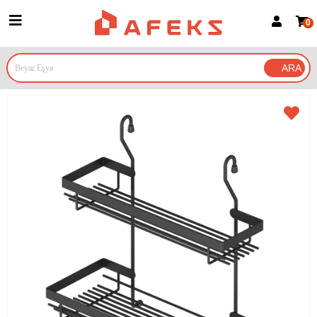
0
Üye Girişi
Üye Ol
Google İle Bağlan