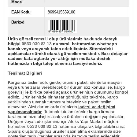
Model
EAN Kodu
8699415539100
Barkod
Ürün görseli temsili olup ürünlerimiz hakkında detaylı
bilgiyi
0533 030 82 13
numaralı hattımızdan whatsapp
kanalı veya arayarak talep edebilirsiniz. Sitemizdeki
açıklamalar sürekli olarak güncellenmektedir. Bazı detaylar
sadece kataloglarda yer aldığı için mutlaka destek
hattımızdan bilgi talep etmenizi tavsiye ederiz.
Teslimat Bilgileri
Kargonuz teslim edildiğinde, ürünün paketinde deformasyon
veya ürüne zarar verebilecek bir durum söz konusu ise, kargo
görevlisi ile birlikte paketi açarak ürünlerinizin durumunu kontrol
ediniz. Ürünlerinizde bir hasar gördüğünüz takdirde, kargo
yetkilisinden tutanak tutmasını isteyiniz ve paketi teslim
almayınız. Aksi durumlarda ürünlerin
iadesi ve değişimi
yapılmamaktadır
. Tutanak tutulan ürünler kargo firması
tarafından bize ulaştırılacak ve ürünlerin değişimi yapılacaktır.
Değişim veya iade işleminiz için Afeks Yapı Market müşteri
hizmetleri
0533 030 82 13
hattımıza ulaşarak bilgi alabilirsiniz.
Sipariş oluşturduğunuz ürünler satın alma ekranlarında size
gösterilen tarih / tarihler arasında kargoya teslim edilecektir.