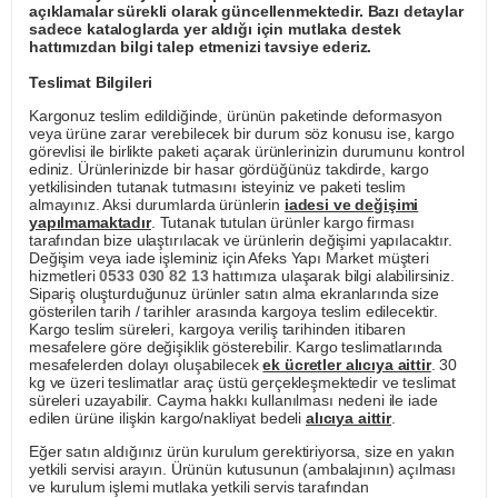
açıklamalar sürekli olarak güncellenmektedir. Bazı detaylar
sadece kataloglarda yer aldığı için mutlaka destek
hattımızdan bilgi talep etmenizi tavsiye ederiz.
Teslimat Bilgileri
Kargonuz teslim edildiğinde, ürünün paketinde deformasyon
veya ürüne zarar verebilecek bir durum söz konusu ise, kargo
görevlisi ile birlikte paketi açarak ürünlerinizin durumunu kontrol
ediniz. Ürünlerinizde bir hasar gördüğünüz takdirde, kargo
yetkilisinden tutanak tutmasını isteyiniz ve paketi teslim
almayınız. Aksi durumlarda ürünlerin
iadesi ve değişimi
yapılmamaktadır
. Tutanak tutulan ürünler kargo firması
tarafından bize ulaştırılacak ve ürünlerin değişimi yapılacaktır.
Değişim veya iade işleminiz için Afeks Yapı Market müşteri
hizmetleri
0533 030 82 13
hattımıza ulaşarak bilgi alabilirsiniz.
Sipariş oluşturduğunuz ürünler satın alma ekranlarında size
gösterilen tarih / tarihler arasında kargoya teslim edilecektir.
Kargo teslim süreleri, kargoya veriliş tarihinden itibaren
mesafelere göre değişiklik gösterebilir. Kargo teslimatlarında
mesafelerden dolayı oluşabilecek
ek ücretler alıcıya aittir
. 30
kg ve üzeri teslimatlar araç üstü gerçekleşmektedir ve teslimat
süreleri uzayabilir. Cayma hakkı kullanılması nedeni ile iade
edilen ürüne ilişkin kargo/nakliyat bedeli
alıcıya aittir
.
Eğer satın aldığınız ürün kurulum gerektiriyorsa, size en yakın
yetkili servisi arayın. Ürünün kutusunun (ambalajının) açılması
ve kurulum işlemi mutlaka yetkili servis tarafından