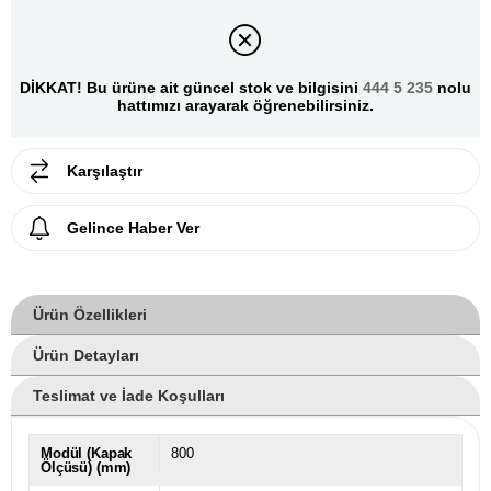
DİKKAT! Bu ürüne ait güncel stok ve bilgisini
444 5 235
nolu
hattımızı arayarak öğrenebilirsiniz.
Karşılaştır
Gelince Haber Ver
Ürün Özellikleri
Ürün Detayları
Teslimat ve İade Koşulları
Modül (Kapak
800
Ölçüsü) (mm)