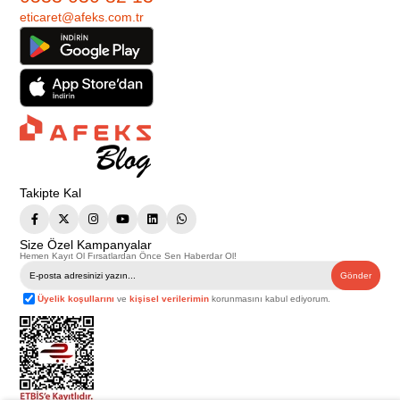
eticaret@afeks.com.tr
Takipte Kal
Size Özel Kampanyalar
Hemen Kayıt Ol Fırsatlardan Önce Sen Haberdar Ol!
Gönder
Üyelik koşullarını
ve
kişisel verilerimin
korunmasını kabul ediyorum.