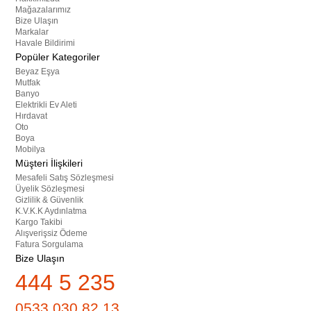
Mağazalarımız
Bize Ulaşın
Markalar
Havale Bildirimi
Popüler Kategoriler
Beyaz Eşya
Mutfak
Banyo
Elektrikli Ev Aleti
Hırdavat
Oto
Boya
Mobilya
Müşteri İlişkileri
Mesafeli Satış Sözleşmesi
Üyelik Sözleşmesi
Gizlilik & Güvenlik
K.V.K.K Aydınlatma
Kargo Takibi
Alışverişsiz Ödeme
Fatura Sorgulama
Bize Ulaşın
444 5 235
0533 030 82 13