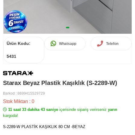
Ürün Kodu:
Whatsapp
Telefon
5431
Starax Beyaz Plastik Kaşıklık (S-2289-W)
Barkod
:
8699415529729
Stok Miktarı
:
0
11 saat 33 dakika 43 saniye
içerisinde sipariş verirseniz
yarın
kargoda!
S-2289-W PLASTİK KAŞIKLIK 80 CM -BEYAZ