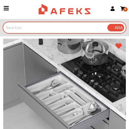
0
Üye Girişi
Üye Ol
Google İle Bağlan