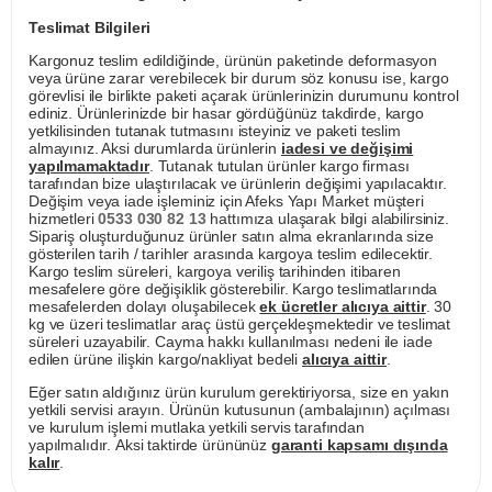
Teslimat Bilgileri
Kargonuz teslim edildiğinde, ürünün paketinde deformasyon
veya ürüne zarar verebilecek bir durum söz konusu ise, kargo
görevlisi ile birlikte paketi açarak ürünlerinizin durumunu kontrol
ediniz. Ürünlerinizde bir hasar gördüğünüz takdirde, kargo
yetkilisinden tutanak tutmasını isteyiniz ve paketi teslim
almayınız. Aksi durumlarda ürünlerin
iadesi ve değişimi
yapılmamaktadır
. Tutanak tutulan ürünler kargo firması
tarafından bize ulaştırılacak ve ürünlerin değişimi yapılacaktır.
Değişim veya iade işleminiz için Afeks Yapı Market müşteri
hizmetleri
0533 030 82 13
hattımıza ulaşarak bilgi alabilirsiniz.
Sipariş oluşturduğunuz ürünler satın alma ekranlarında size
gösterilen tarih / tarihler arasında kargoya teslim edilecektir.
Kargo teslim süreleri, kargoya veriliş tarihinden itibaren
mesafelere göre değişiklik gösterebilir. Kargo teslimatlarında
mesafelerden dolayı oluşabilecek
ek ücretler alıcıya aittir
. 30
kg ve üzeri teslimatlar araç üstü gerçekleşmektedir ve teslimat
süreleri uzayabilir. Cayma hakkı kullanılması nedeni ile iade
edilen ürüne ilişkin kargo/nakliyat bedeli
alıcıya aittir
.
Eğer satın aldığınız ürün kurulum gerektiriyorsa, size en yakın
yetkili servisi arayın. Ürünün kutusunun (ambalajının) açılması
ve kurulum işlemi mutlaka yetkili servis tarafından
yapılmalıdır. Aksi taktirde ürününüz
garanti kapsamı dışında
kalır
.