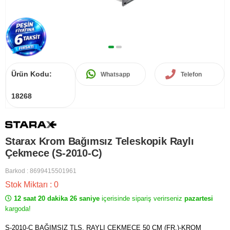
Ürün Kodu:
Whatsapp
Telefon
18268
Starax Krom Bağımsız Teleskopik Raylı
Çekmece (S-2010-C)
Barkod
:
8699415501961
Stok Miktarı
:
0
12 saat 20 dakika 26 saniye
içerisinde sipariş verirseniz
pazartesi
kargoda!
S-2010-C BAĞIMSIZ TLS. RAYLI ÇEKMECE 50 CM (FR.)-KROM