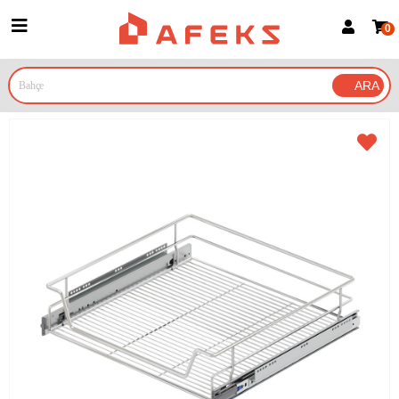
0
Üye Girişi
Üye Ol
Google İle Bağlan