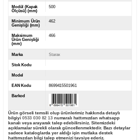
Modül (Kapak
500
Ölçüsü) (mm)
Minimum Ürün
462
Genişliği (mm)
Maksimum
466
Ürün Genişliği
(mm)
Marka
Starax
Stok Kodu
Model
EAN Kodu
8699415501961
Barkod
Ürün görseli temsili olup ürünlerimiz hakkında detaylı
bilgiyi
0533 030 82 13
numaralı hattımızdan whatsapp
kanalı veya arayarak talep edebilirsiniz. Sitemizdeki
açıklamalar sürekli olarak güncellenmektedir. Bazı detaylar
sadece kataloglarda yer aldığı için mutlaka destek
hattımızdan bilgi talep etmenizi tavsiye ederiz.