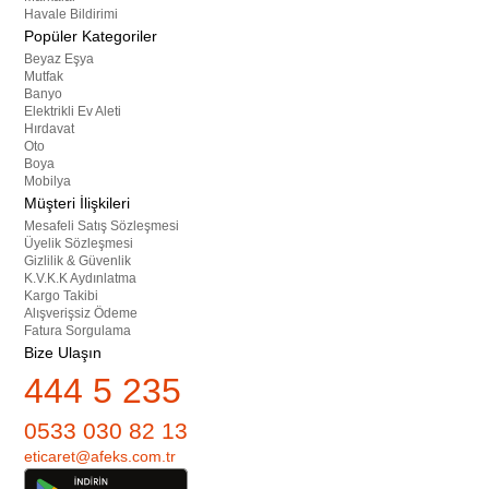
Havale Bildirimi
Popüler Kategoriler
Beyaz Eşya
Mutfak
Banyo
Elektrikli Ev Aleti
Hırdavat
Oto
Boya
Mobilya
Müşteri İlişkileri
Mesafeli Satış Sözleşmesi
Üyelik Sözleşmesi
Gizlilik & Güvenlik
K.V.K.K Aydınlatma
Kargo Takibi
Alışverişsiz Ödeme
Fatura Sorgulama
Bize Ulaşın
444 5 235
0533 030 82 13
eticaret@afeks.com.tr