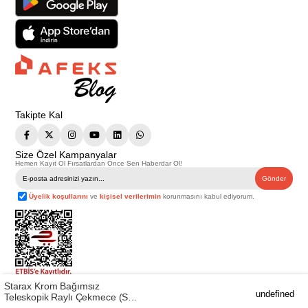
Takipte Kal
Size Özel Kampanyalar
Hemen Kayıt Ol Fırsatlardan Önce Sen Haberdar Ol!
Gönder
Üyelik koşullarını
ve
kişisel verilerimin
korunmasını kabul ediyorum.
Starax Krom Bağımsız
Telif Hakkı © 2026
Afeks Yapı Market
. Tüm hakları saklıdır.
undefined
Teleskopik Raylı Çekmece (S-
Bu web sitesindeki tüm ürünler ticari amaçlıdır. Web sitemizde yer alan
görsel ve yazılı içerikler firmamıza ait olup, firmamızın yazılı izni alınmadan