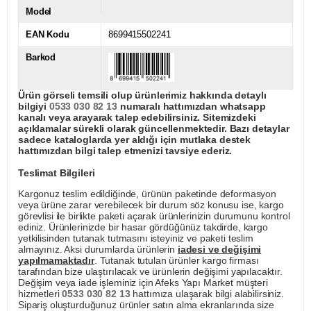
Model
EAN Kodu
8699415502241
Barkod
Ürün görseli temsili olup ürünlerimiz hakkında detaylı
bilgiyi
0533 030 82 13
numaralı hattımızdan whatsapp
kanalı veya arayarak talep edebilirsiniz. Sitemizdeki
açıklamalar sürekli olarak güncellenmektedir. Bazı detaylar
sadece kataloglarda yer aldığı için mutlaka destek
hattımızdan bilgi talep etmenizi tavsiye ederiz.
Teslimat Bilgileri
Kargonuz teslim edildiğinde, ürünün paketinde deformasyon
veya ürüne zarar verebilecek bir durum söz konusu ise, kargo
görevlisi ile birlikte paketi açarak ürünlerinizin durumunu kontrol
ediniz. Ürünlerinizde bir hasar gördüğünüz takdirde, kargo
yetkilisinden tutanak tutmasını isteyiniz ve paketi teslim
almayınız. Aksi durumlarda ürünlerin
iadesi ve değişimi
yapılmamaktadır
. Tutanak tutulan ürünler kargo firması
tarafından bize ulaştırılacak ve ürünlerin değişimi yapılacaktır.
Değişim veya iade işleminiz için Afeks Yapı Market müşteri
hizmetleri
0533 030 82 13
hattımıza ulaşarak bilgi alabilirsiniz.
Sipariş oluşturduğunuz ürünler satın alma ekranlarında size