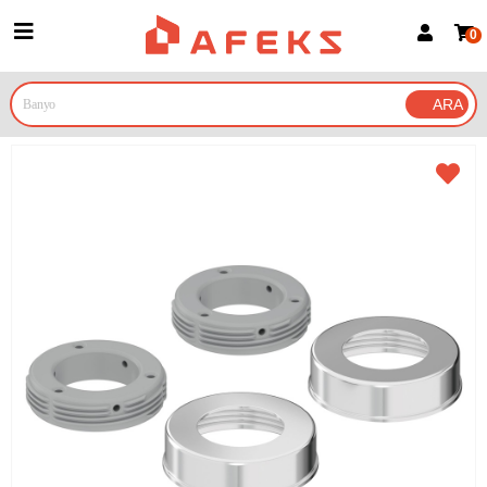
0
Üye Girişi
Üye Ol
Google İle Bağlan