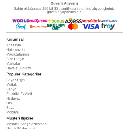
Güvenli Alışveriş
Sahip olduğumuz 256 bit SSL sertifikası ile online alışverişlerinizi
güvenle yapabilirsiniz.
Kurumsal
Anasayfa
Hakkımızda
Mağazalarımız
Bize Ulaşın
Markalar
Havale Bildirimi
Popüler Kategoriler
Beyaz Eşya
Mutfak
Banyo
Elektrikli Ev Aleti
Hırdavat
Oto
Boya
Mobilya
Müşteri İlişkileri
Mesafeli Satış Sözleşmesi
Üyelik Sözleşmesi