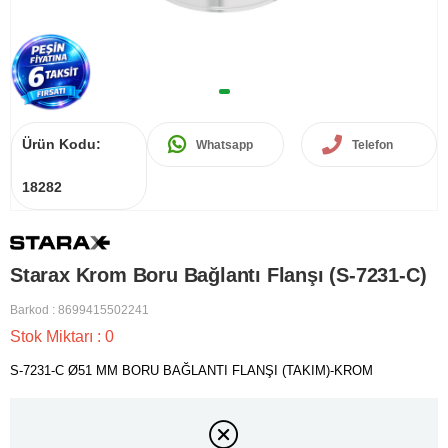
Ürün Kodu:
Whatsapp
Telefon
18282
Starax Krom Boru Bağlantı Flanşı (S-7231-C)
Barkod
:
8699415502241
Stok Miktarı
:
0
S-7231-C Ø51 MM BORU BAĞLANTI FLANŞI (TAKIM)-KROM