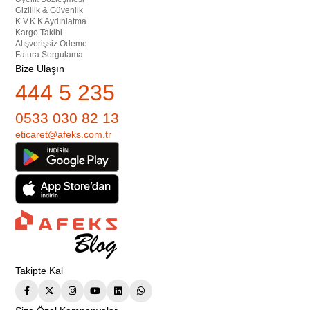
Gizlilik & Güvenlik
K.V.K.K Aydınlatma
Kargo Takibi
Alışverişsiz Ödeme
Fatura Sorgulama
Bize Ulaşın
444 5 235
0533 030 82 13
eticaret@afeks.com.tr
Takipte Kal