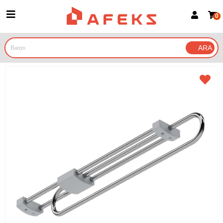
0
Üye Girişi
Üye Ol
Google İle Bağlan