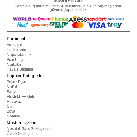
Güvenli Alışveriş
Sahip olduğumuz 256 bit SSL sertifikası ile online alışverişlerinizi
güvenle yapabilirsiniz.
Kurumsal
Anasayfa
Hakkımızda
Mağazalarımız
Bize Ulaşın
Markalar
Havale Bildirimi
Popüler Kategoriler
Beyaz Eşya
Mutfak
Banyo
Elektrikli Ev Aleti
Hırdavat
Oto
Boya
Mobilya
Müşteri İlişkileri
Mesafeli Satış Sözleşmesi
Üyelik Sözleşmesi