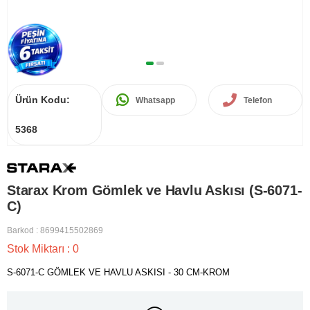
Ürün Kodu:
Whatsapp
Telefon
5368
Starax Krom Gömlek ve Havlu Askısı (S-6071-
C)
Barkod
:
8699415502869
Stok Miktarı
:
0
S-6071-C GÖMLEK VE HAVLU ASKISI - 30 CM-KROM