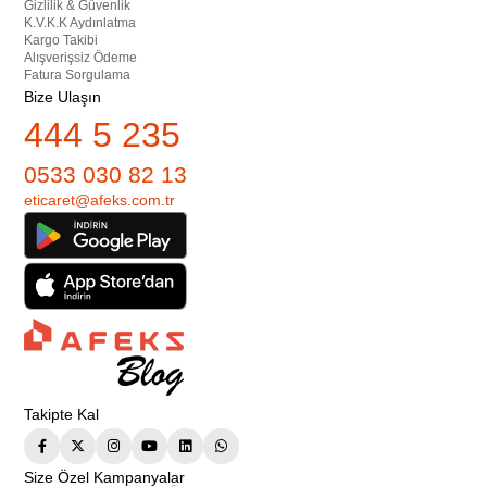
Gizlilik & Güvenlik
K.V.K.K Aydınlatma
Kargo Takibi
Alışverişsiz Ödeme
Fatura Sorgulama
Bize Ulaşın
444 5 235
0533 030 82 13
eticaret@afeks.com.tr
Takipte Kal
Size Özel Kampanyalar