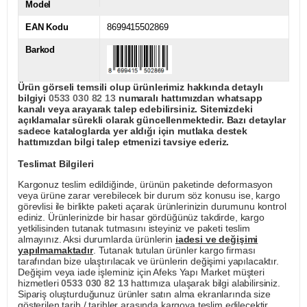
Model
EAN Kodu
8699415502869
Barkod
Ürün görseli temsili olup ürünlerimiz hakkında detaylı
bilgiyi
0533 030 82 13
numaralı hattımızdan whatsapp
kanalı veya arayarak talep edebilirsiniz. Sitemizdeki
açıklamalar sürekli olarak güncellenmektedir. Bazı detaylar
sadece kataloglarda yer aldığı için mutlaka destek
hattımızdan bilgi talep etmenizi tavsiye ederiz.
Teslimat Bilgileri
Kargonuz teslim edildiğinde, ürünün paketinde deformasyon
veya ürüne zarar verebilecek bir durum söz konusu ise, kargo
görevlisi ile birlikte paketi açarak ürünlerinizin durumunu kontrol
ediniz. Ürünlerinizde bir hasar gördüğünüz takdirde, kargo
yetkilisinden tutanak tutmasını isteyiniz ve paketi teslim
almayınız. Aksi durumlarda ürünlerin
iadesi ve değişimi
yapılmamaktadır
. Tutanak tutulan ürünler kargo firması
tarafından bize ulaştırılacak ve ürünlerin değişimi yapılacaktır.
Değişim veya iade işleminiz için Afeks Yapı Market müşteri
hizmetleri
0533 030 82 13
hattımıza ulaşarak bilgi alabilirsiniz.
Sipariş oluşturduğunuz ürünler satın alma ekranlarında size
gösterilen tarih / tarihler arasında kargoya teslim edilecektir.