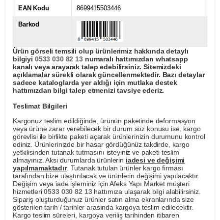
EAN Kodu
8699415503446
Barkod
Ürün görseli temsili olup ürünlerimiz hakkında detaylı
bilgiyi
0533 030 82 13
numaralı hattımızdan whatsapp
kanalı veya arayarak talep edebilirsiniz. Sitemizdeki
açıklamalar sürekli olarak güncellenmektedir. Bazı detaylar
sadece kataloglarda yer aldığı için mutlaka destek
hattımızdan bilgi talep etmenizi tavsiye ederiz.
Teslimat Bilgileri
Kargonuz teslim edildiğinde, ürünün paketinde deformasyon
veya ürüne zarar verebilecek bir durum söz konusu ise, kargo
görevlisi ile birlikte paketi açarak ürünlerinizin durumunu kontrol
ediniz. Ürünlerinizde bir hasar gördüğünüz takdirde, kargo
yetkilisinden tutanak tutmasını isteyiniz ve paketi teslim
almayınız. Aksi durumlarda ürünlerin
iadesi ve değişimi
yapılmamaktadır
. Tutanak tutulan ürünler kargo firması
tarafından bize ulaştırılacak ve ürünlerin değişimi yapılacaktır.
Değişim veya iade işleminiz için Afeks Yapı Market müşteri
hizmetleri
0533 030 82 13
hattımıza ulaşarak bilgi alabilirsiniz.
Sipariş oluşturduğunuz ürünler satın alma ekranlarında size
gösterilen tarih / tarihler arasında kargoya teslim edilecektir.
Kargo teslim süreleri, kargoya veriliş tarihinden itibaren