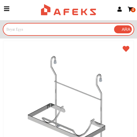
0
Üye Girişi
Üye Ol
Google İle Bağlan