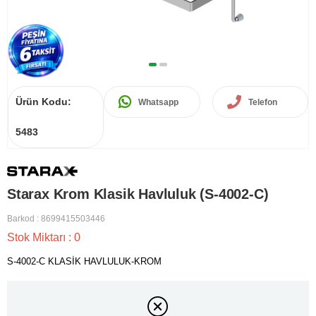
Ürün Kodu:
Whatsapp
Telefon
5483
Starax Krom Klasik Havluluk (S-4002-C)
Barkod
:
8699415503446
Stok Miktarı
:
0
S-4002-C KLASİK HAVLULUK-KROM