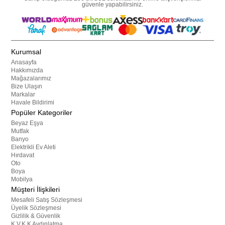
güvenle yapabilirsiniz.
Kurumsal
Anasayfa
Hakkımızda
Mağazalarımız
Bize Ulaşın
Markalar
Havale Bildirimi
Popüler Kategoriler
Beyaz Eşya
Mutfak
Banyo
Elektrikli Ev Aleti
Hırdavat
Oto
Boya
Mobilya
Müşteri İlişkileri
Mesafeli Satış Sözleşmesi
Üyelik Sözleşmesi
Gizlilik & Güvenlik
K.V.K.K Aydınlatma