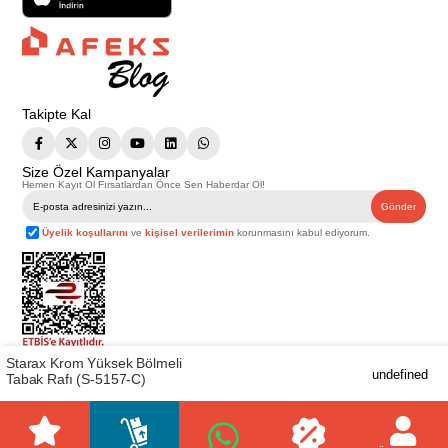
Takipte Kal
Size Özel Kampanyalar
Hemen Kayıt Ol Fırsatlardan Önce Sen Haberdar Ol!
Gönder
Üyelik koşullarını
ve
kişisel verilerimin
korunmasını kabul ediyorum.
Starax Krom Yüksek Bölmeli
Telif Hakkı © 2026
Afeks Yapı Market
. Tüm hakları saklıdır.
undefined
Tabak Rafı (S-5157-C)
Bu web sitesindeki tüm ürünler ticari amaçlıdır. Web sitemizde yer alan
görsel ve yazılı içerikler firmamıza ait olup, firmamızın yazılı izni alınmadan
hiçbir yazılı/görsel içerik, logo, kopyalanamaz, kaynak gösterilemez ve
başka yerlerde kullanılamaz. İçeriklerin izin alınmadan kopyalanması ve
kullanılması 5846 sayılı Fikir ve Sanat Eserleri Yasasına göre suçtur.