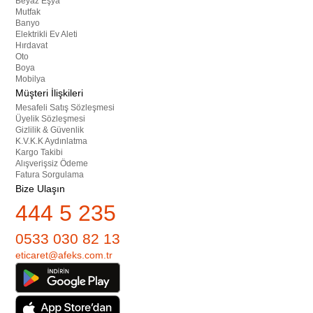
Beyaz Eşya
Mutfak
Banyo
Elektrikli Ev Aleti
Hırdavat
Oto
Boya
Mobilya
Müşteri İlişkileri
Mesafeli Satış Sözleşmesi
Üyelik Sözleşmesi
Gizlilik & Güvenlik
K.V.K.K Aydınlatma
Kargo Takibi
Alışverişsiz Ödeme
Fatura Sorgulama
Bize Ulaşın
444 5 235
0533 030 82 13
eticaret@afeks.com.tr