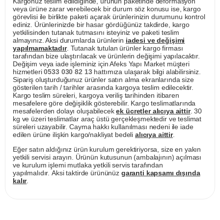
Kargonuz teslim edildiğinde, ürünün paketinde deformasyon
veya ürüne zarar verebilecek bir durum söz konusu ise, kargo
görevlisi ile birlikte paketi açarak ürünlerinizin durumunu kontrol
ediniz. Ürünlerinizde bir hasar gördüğünüz takdirde, kargo
yetkilisinden tutanak tutmasını isteyiniz ve paketi teslim
almayınız. Aksi durumlarda ürünlerin
iadesi ve değişimi
yapılmamaktadır
. Tutanak tutulan ürünler kargo firması
tarafından bize ulaştırılacak ve ürünlerin değişimi yapılacaktır.
Değişim veya iade işleminiz için Afeks Yapı Market müşteri
hizmetleri
0533 030 82 13
hattımıza ulaşarak bilgi alabilirsiniz.
Sipariş oluşturduğunuz ürünler satın alma ekranlarında size
gösterilen tarih / tarihler arasında kargoya teslim edilecektir.
Kargo teslim süreleri, kargoya veriliş tarihinden itibaren
mesafelere göre değişiklik gösterebilir. Kargo teslimatlarında
mesafelerden dolayı oluşabilecek
ek ücretler alıcıya aittir
. 30
kg ve üzeri teslimatlar araç üstü gerçekleşmektedir ve teslimat
süreleri uzayabilir. Cayma hakkı kullanılması nedeni ile iade
edilen ürüne ilişkin kargo/nakliyat bedeli
alıcıya aittir
.
Eğer satın aldığınız ürün kurulum gerektiriyorsa, size en yakın
yetkili servisi arayın. Ürünün kutusunun (ambalajının) açılması
ve kurulum işlemi mutlaka yetkili servis tarafından
yapılmalıdır. Aksi taktirde ürününüz
garanti kapsamı dışında
kalır
.