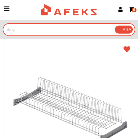
0
Üye Girişi
Üye Ol
Google İle Bağlan