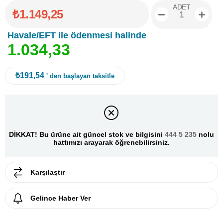
ADET
₺1.149,25
Havale/EFT ile ödenmesi halinde
1
.
0
3
4
,
3
3
₺191,54
' den başlayan taksitle
DİKKAT! Bu ürüne ait güncel stok ve bilgisini
444 5 235
nolu
hattımızı arayarak öğrenebilirsiniz.
Karşılaştır
Gelince Haber Ver