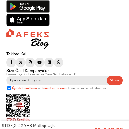
Takipte Kal
Size Özel Kampanyalar
Hemen Kayıt Ol Fırsatlardan Önce Sen Haberdar Ol!
Gönder
Üyelik koşullarını
ve
kişisel verilerimin
korunmasını kabul ediyorum.
STD 4,2x22 YHB Matkap Uçlu
Telif Hakkı © 2026
Afeks Yapı Market
. Tüm hakları saklıdır.