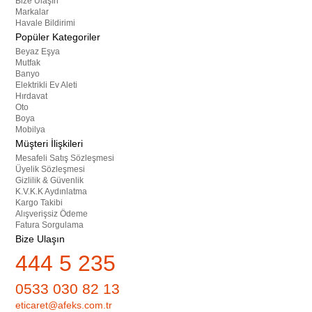
Bize Ulaşın
Markalar
Havale Bildirimi
Popüler Kategoriler
Beyaz Eşya
Mutfak
Banyo
Elektrikli Ev Aleti
Hırdavat
Oto
Boya
Mobilya
Müşteri İlişkileri
Mesafeli Satış Sözleşmesi
Üyelik Sözleşmesi
Gizlilik & Güvenlik
K.V.K.K Aydınlatma
Kargo Takibi
Alışverişsiz Ödeme
Fatura Sorgulama
Bize Ulaşın
444 5 235
0533 030 82 13
eticaret@afeks.com.tr