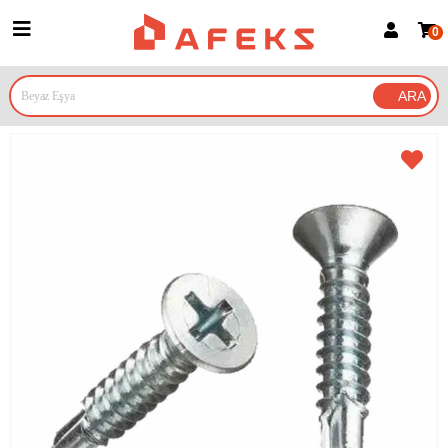
0
Üye Girişi
Üye Ol
Google İle Bağlan