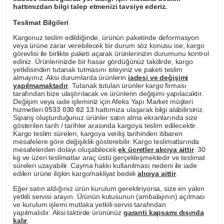
hattımızdan bilgi talep etmenizi tavsiye ederiz.
Teslimat Bilgileri
Kargonuz teslim edildiğinde, ürünün paketinde deformasyon
veya ürüne zarar verebilecek bir durum söz konusu ise, kargo
görevlisi ile birlikte paketi açarak ürünlerinizin durumunu kontrol
ediniz. Ürünlerinizde bir hasar gördüğünüz takdirde, kargo
yetkilisinden tutanak tutmasını isteyiniz ve paketi teslim
almayınız. Aksi durumlarda ürünlerin
iadesi ve değişimi
yapılmamaktadır
. Tutanak tutulan ürünler kargo firması
tarafından bize ulaştırılacak ve ürünlerin değişimi yapılacaktır.
Değişim veya iade işleminiz için Afeks Yapı Market müşteri
hizmetleri
0533 030 82 13
hattımıza ulaşarak bilgi alabilirsiniz.
Sipariş oluşturduğunuz ürünler satın alma ekranlarında size
gösterilen tarih / tarihler arasında kargoya teslim edilecektir.
Kargo teslim süreleri, kargoya veriliş tarihinden itibaren
mesafelere göre değişiklik gösterebilir. Kargo teslimatlarında
mesafelerden dolayı oluşabilecek
ek ücretler alıcıya aittir
. 30
kg ve üzeri teslimatlar araç üstü gerçekleşmektedir ve teslimat
süreleri uzayabilir. Cayma hakkı kullanılması nedeni ile iade
edilen ürüne ilişkin kargo/nakliyat bedeli
alıcıya aittir
.
Eğer satın aldığınız ürün kurulum gerektiriyorsa, size en yakın
yetkili servisi arayın. Ürünün kutusunun (ambalajının) açılması
ve kurulum işlemi mutlaka yetkili servis tarafından
yapılmalıdır. Aksi taktirde ürününüz
garanti kapsamı dışında
kalır
.