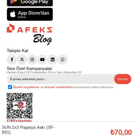
Takipte Kal
Size Özel Kampanyalar
Hemen Kayıt Ol Fırsatlardan Önce Sen Haberdar Ol!
Gönder
Üyelik koşullarını
ve
kişisel verilerimin
korunmasını kabul ediyorum.
SUN 2x3 Papatya Askı (SF-
Telif Hakkı © 2026
Afeks Yapı Market
. Tüm hakları saklıdır.
₺70,00
891)
Bu web sitesindeki tüm ürünler ticari amaçlıdır. Web sitemizde yer alan
görsel ve yazılı içerikler firmamıza ait olup, firmamızın yazılı izni alınmadan