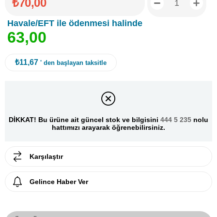
₺70,00
Havale/EFT ile ödenmesi halinde
6
3
,
0
0
₺11,67
' den başlayan taksitle
DİKKAT! Bu ürüne ait güncel stok ve bilgisini
444 5 235
nolu
hattımızı arayarak öğrenebilirsiniz.
Karşılaştır
Gelince Haber Ver