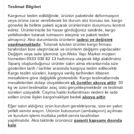
Teslimat Bilgileri
Kargonuz teslim edildiğinde, ürünün paketinde deformasyon
veya ürüne zarar verebilecek bir durum söz konusu ise, kargo
görevlisi ile birlikte paketi açarak ürünlerinizin durumunu kontrol
ediniz. Ürünlerinizde bir hasar gördüğünüz takdirde, kargo
yetkilisinden tutanak tutmasını isteyiniz ve paketi teslim
almayınız. Aksi durumlarda ürünlerin
iadesi ve değişimi
yapılmamaktadır
. Tutanak tutulan ürünler kargo firması
tarafından bize ulaştırılacak ve ürünlerin değişimi yapılacaktır.
Değişim veya iade işleminiz için Afeks Yapı Market müşteri
hizmetleri
0533 030 82 13
hattımıza ulaşarak bilgi alabilirsiniz.
Sipariş oluşturduğunuz ürünler satın alma ekranlarında size
gösterilen tarih / tarihler arasında kargoya teslim edilecektir.
Kargo teslim süreleri, kargoya veriliş tarihinden itibaren
mesafelere göre değişiklik gösterebilir. Kargo teslimatlarında
mesafelerden dolayı oluşabilecek
ek ücretler alıcıya aittir
. 30
kg ve üzeri teslimatlar araç üstü gerçekleşmektedir ve teslimat
süreleri uzayabilir. Cayma hakkı kullanılması nedeni ile iade
edilen ürüne ilişkin kargo/nakliyat bedeli
alıcıya aittir
.
Eğer satın aldığınız ürün kurulum gerektiriyorsa, size en yakın
yetkili servisi arayın. Ürünün kutusunun (ambalajının) açılması
ve kurulum işlemi mutlaka yetkili servis tarafından
yapılmalıdır. Aksi taktirde ürününüz
garanti kapsamı dışında
kalır
.