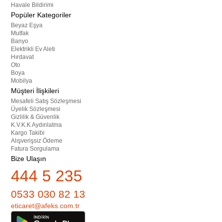
Havale Bildirimi
Popüler Kategoriler
Beyaz Eşya
Mutfak
Banyo
Elektrikli Ev Aleti
Hırdavat
Oto
Boya
Mobilya
Müşteri İlişkileri
Mesafeli Satış Sözleşmesi
Üyelik Sözleşmesi
Gizlilik & Güvenlik
K.V.K.K Aydınlatma
Kargo Takibi
Alışverişsiz Ödeme
Fatura Sorgulama
Bize Ulaşın
444 5 235
0533 030 82 13
eticaret@afeks.com.tr