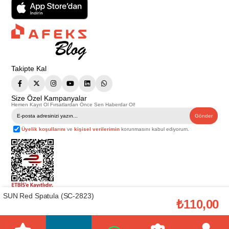
Takipte Kal
Size Özel Kampanyalar
Hemen Kayıt Ol Fırsatlardan Önce Sen Haberdar Ol!
Gönder
Üyelik koşullarını
ve
kişisel verilerimin
korunmasını kabul ediyorum.
SUN Red Spatula (SC-2823)
Telif Hakkı © 2026
Afeks Yapı Market
. Tüm hakları saklıdır.
₺110,00
Bu web sitesindeki tüm ürünler ticari amaçlıdır. Web sitemizde yer alan
görsel ve yazılı içerikler firmamıza ait olup, firmamızın yazılı izni alınmadan
hiçbir yazılı/görsel içerik, logo, kopyalanamaz, kaynak gösterilemez ve
başka yerlerde kullanılamaz. İçeriklerin izin alınmadan kopyalanması ve