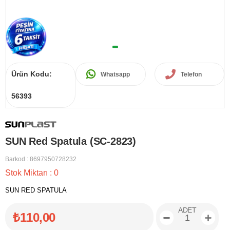
Ürün Kodu:
Whatsapp
Telefon
56393
SUN Red Spatula (SC-2823)
Barkod
:
8697950728232
Stok Miktarı
:
0
SUN RED SPATULA
ADET
₺110,00