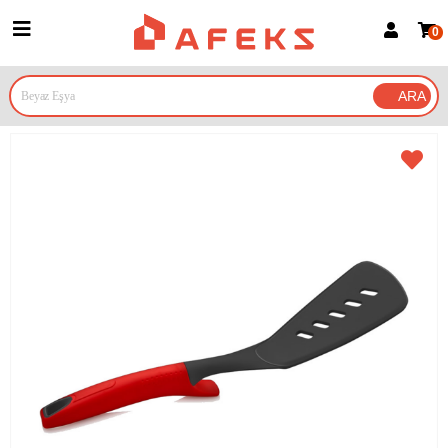
0
Üye Girişi
Üye Ol
Google İle Bağlan