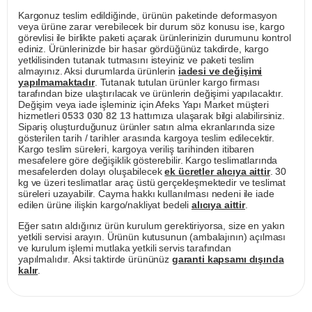
Kargonuz teslim edildiğinde, ürünün paketinde deformasyon
veya ürüne zarar verebilecek bir durum söz konusu ise, kargo
görevlisi ile birlikte paketi açarak ürünlerinizin durumunu kontrol
ediniz. Ürünlerinizde bir hasar gördüğünüz takdirde, kargo
yetkilisinden tutanak tutmasını isteyiniz ve paketi teslim
almayınız. Aksi durumlarda ürünlerin
iadesi ve değişimi
yapılmamaktadır
. Tutanak tutulan ürünler kargo firması
tarafından bize ulaştırılacak ve ürünlerin değişimi yapılacaktır.
Değişim veya iade işleminiz için Afeks Yapı Market müşteri
hizmetleri
0533 030 82 13
hattımıza ulaşarak bilgi alabilirsiniz.
Sipariş oluşturduğunuz ürünler satın alma ekranlarında size
gösterilen tarih / tarihler arasında kargoya teslim edilecektir.
Kargo teslim süreleri, kargoya veriliş tarihinden itibaren
mesafelere göre değişiklik gösterebilir. Kargo teslimatlarında
mesafelerden dolayı oluşabilecek
ek ücretler alıcıya aittir
. 30
kg ve üzeri teslimatlar araç üstü gerçekleşmektedir ve teslimat
süreleri uzayabilir. Cayma hakkı kullanılması nedeni ile iade
edilen ürüne ilişkin kargo/nakliyat bedeli
alıcıya aittir
.
Eğer satın aldığınız ürün kurulum gerektiriyorsa, size en yakın
yetkili servisi arayın. Ürünün kutusunun (ambalajının) açılması
ve kurulum işlemi mutlaka yetkili servis tarafından
yapılmalıdır. Aksi taktirde ürününüz
garanti kapsamı dışında
kalır
.