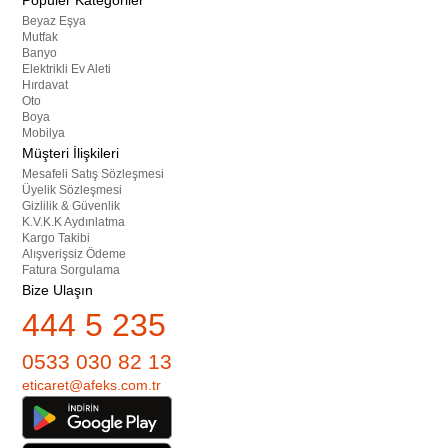
Popüler Kategoriler
Beyaz Eşya
Mutfak
Banyo
Elektrikli Ev Aleti
Hırdavat
Oto
Boya
Mobilya
Müşteri İlişkileri
Mesafeli Satış Sözleşmesi
Üyelik Sözleşmesi
Gizlilik & Güvenlik
K.V.K.K Aydınlatma
Kargo Takibi
Alışverişsiz Ödeme
Fatura Sorgulama
Bize Ulaşın
444 5 235
0533 030 82 13
eticaret@afeks.com.tr