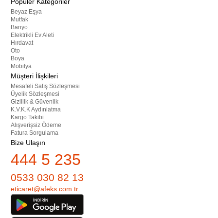
Popüler Kategoriler
Beyaz Eşya
Mutfak
Banyo
Elektrikli Ev Aleti
Hırdavat
Oto
Boya
Mobilya
Müşteri İlişkileri
Mesafeli Satış Sözleşmesi
Üyelik Sözleşmesi
Gizlilik & Güvenlik
K.V.K.K Aydınlatma
Kargo Takibi
Alışverişsiz Ödeme
Fatura Sorgulama
Bize Ulaşın
444 5 235
0533 030 82 13
eticaret@afeks.com.tr