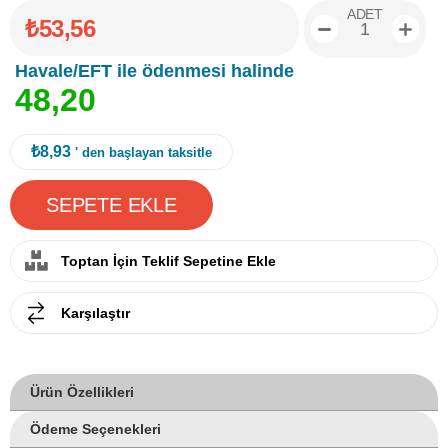
ADET
₺53,56
Havale/EFT ile ödenmesi halinde
4
8
,
2
0
₺8,93
' den başlayan taksitle
Toptan İçin Teklif Sepetine Ekle
Karşılaştır
Ürün Özellikleri
Ödeme Seçenekleri