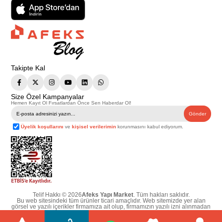
Takipte Kal
Size Özel Kampanyalar
Hemen Kayıt Ol Fırsatlardan Önce Sen Haberdar Ol!
Gönder
Üyelik koşullarını
ve
kişisel verilerimin
korunmasını kabul ediyorum.
Telif Hakkı © 2026
Afeks Yapı Market
. Tüm hakları saklıdır.
Bu web sitesindeki tüm ürünler ticari amaçlıdır. Web sitemizde yer alan
görsel ve yazılı içerikler firmamıza ait olup, firmamızın yazılı izni alınmadan
hiçbir yazılı/görsel içerik, logo, kopyalanamaz, kaynak gösterilemez ve
başka yerlerde kullanılamaz. İçeriklerin izin alınmadan kopyalanması ve