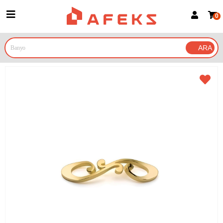
0
Üye Girişi
Üye Ol
Google İle Bağlan