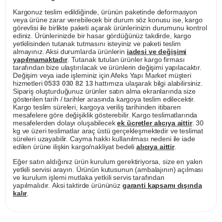
Kargonuz teslim edildiğinde, ürünün paketinde deformasyon
veya ürüne zarar verebilecek bir durum söz konusu ise, kargo
görevlisi ile birlikte paketi açarak ürünlerinizin durumunu kontrol
ediniz. Ürünlerinizde bir hasar gördüğünüz takdirde, kargo
yetkilisinden tutanak tutmasını isteyiniz ve paketi teslim
almayınız. Aksi durumlarda ürünlerin
iadesi ve değişimi
yapılmamaktadır
. Tutanak tutulan ürünler kargo firması
tarafından bize ulaştırılacak ve ürünlerin değişimi yapılacaktır.
Değişim veya iade işleminiz için Afeks Yapı Market müşteri
hizmetleri
0533 030 82 13
hattımıza ulaşarak bilgi alabilirsiniz.
Sipariş oluşturduğunuz ürünler satın alma ekranlarında size
gösterilen tarih / tarihler arasında kargoya teslim edilecektir.
Kargo teslim süreleri, kargoya veriliş tarihinden itibaren
mesafelere göre değişiklik gösterebilir. Kargo teslimatlarında
mesafelerden dolayı oluşabilecek
ek ücretler alıcıya aittir
. 30
kg ve üzeri teslimatlar araç üstü gerçekleşmektedir ve teslimat
süreleri uzayabilir. Cayma hakkı kullanılması nedeni ile iade
edilen ürüne ilişkin kargo/nakliyat bedeli
alıcıya aittir
.
Eğer satın aldığınız ürün kurulum gerektiriyorsa, size en yakın
yetkili servisi arayın. Ürünün kutusunun (ambalajının) açılması
ve kurulum işlemi mutlaka yetkili servis tarafından
yapılmalıdır. Aksi taktirde ürününüz
garanti kapsamı dışında
kalır
.