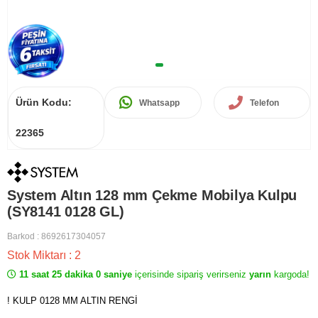
Ürün Kodu:
Whatsapp
Telefon
22365
System Altın 128 mm Çekme Mobilya Kulpu
(SY8141 0128 GL)
Barkod
:
8692617304057
Stok Miktarı
:
2
11 saat 25 dakika 0 saniye
içerisinde sipariş verirseniz
yarın
kargoda!
! KULP 0128 MM ALTIN RENGİ