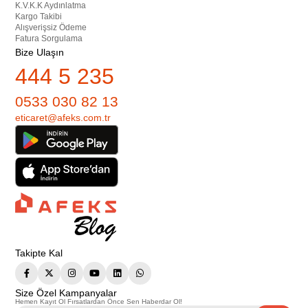
K.V.K.K Aydınlatma
Kargo Takibi
Alışverişsiz Ödeme
Fatura Sorgulama
Bize Ulaşın
444 5 235
0533 030 82 13
eticaret@afeks.com.tr
Takipte Kal
Size Özel Kampanyalar
Hemen Kayıt Ol Fırsatlardan Önce Sen Haberdar Ol!