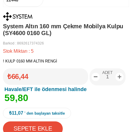
22448
System Altın 160 mm Çekme Mobilya Kulpu
(SY4600 0160 GL)
Barkod
:
8692617374326
Stok Miktarı
:
5
! KULP 0160 MM ALTIN RENGİ
ADET
₺66,44
Havale/EFT ile ödenmesi halinde
5
9
,
8
0
₺11,07
' den başlayan taksitle