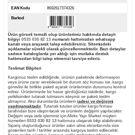
EAN Kodu
8692617374326
Barkod
Ürün görseli temsili olup ürünlerimiz hakkında detaylı
bilgiyi
0533 030 82 13
numaralı hattımızdan whatsapp
kanalı veya arayarak talep edebilirsiniz. Sitemizdeki
açıklamalar sürekli olarak güncellenmektedir. Bazı detaylar
sadece kataloglarda yer aldığı için mutlaka destek
hattımızdan bilgi talep etmenizi tavsiye ederiz.
Teslimat Bilgileri
Kargonuz teslim edildiğinde, ürünün paketinde deformasyon
veya ürüne zarar verebilecek bir durum söz konusu ise, kargo
görevlisi ile birlikte paketi açarak ürünlerinizin durumunu kontrol
ediniz. Ürünlerinizde bir hasar gördüğünüz takdirde, kargo
yetkilisinden tutanak tutmasını isteyiniz ve paketi teslim
almayınız. Aksi durumlarda ürünlerin
iadesi ve değişimi
yapılmamaktadır
. Tutanak tutulan ürünler kargo firması
tarafından bize ulaştırılacak ve ürünlerin değişimi yapılacaktır.
Değişim veya iade işleminiz için Afeks Yapı Market müşteri
hizmetleri
0533 030 82 13
hattımıza ulaşarak bilgi alabilirsiniz.
Sipariş oluşturduğunuz ürünler satın alma ekranlarında size
gösterilen tarih / tarihler arasında kargoya teslim edilecektir.
Kargo teslim süreleri, kargoya veriliş tarihinden itibaren