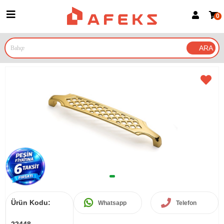
0
Üye Girişi
Üye Ol
Google İle Bağlan
Ürün Kodu:
Whatsapp
Telefon