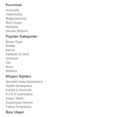
Kurumsal
Anasayfa
Hakkımızda
Mağazalarımız
Bize Ulaşın
Markalar
Havale Bildirimi
Popüler Kategoriler
Beyaz Eşya
Mutfak
Banyo
Elektrikli Ev Aleti
Hırdavat
Oto
Boya
Mobilya
Müşteri İlişkileri
Mesafeli Satış Sözleşmesi
Üyelik Sözleşmesi
Gizlilik & Güvenlik
K.V.K.K Aydınlatma
Kargo Takibi
Alışverişsiz Ödeme
Fatura Sorgulama
Bize Ulaşın