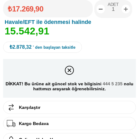
ADET
₺17.269,90
Havale/EFT ile ödenmesi halinde
1
5
.
5
4
2
,
9
1
₺2.878,32
' den başlayan taksitle
DİKKAT! Bu ürüne ait güncel stok ve bilgisini
444 5 235
nolu
hattımızı arayarak öğrenebilirsiniz.
Karşılaştır
Kargo Bedava