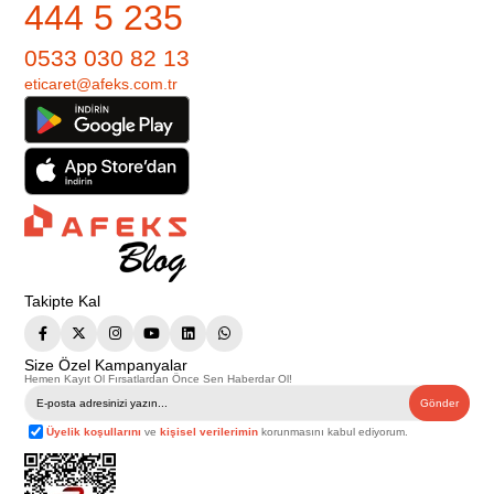
444 5 235
0533 030 82 13
eticaret@afeks.com.tr
Takipte Kal
Size Özel Kampanyalar
Hemen Kayıt Ol Fırsatlardan Önce Sen Haberdar Ol!
Gönder
Üyelik koşullarını
ve
kişisel verilerimin
korunmasını kabul ediyorum.