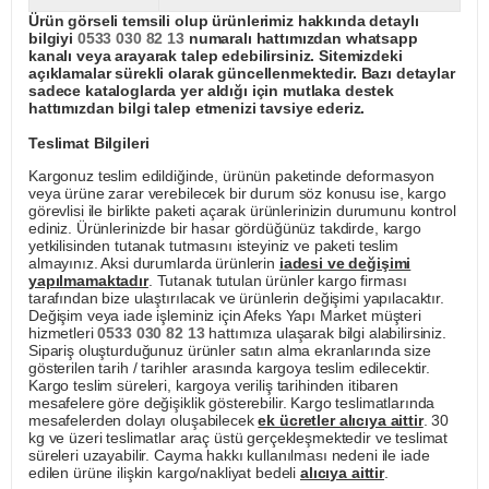
Ürün görseli temsili olup ürünlerimiz hakkında detaylı
bilgiyi
0533 030 82 13
numaralı hattımızdan whatsapp
kanalı veya arayarak talep edebilirsiniz. Sitemizdeki
açıklamalar sürekli olarak güncellenmektedir. Bazı detaylar
sadece kataloglarda yer aldığı için mutlaka destek
hattımızdan bilgi talep etmenizi tavsiye ederiz.
Teslimat Bilgileri
Kargonuz teslim edildiğinde, ürünün paketinde deformasyon
veya ürüne zarar verebilecek bir durum söz konusu ise, kargo
görevlisi ile birlikte paketi açarak ürünlerinizin durumunu kontrol
ediniz. Ürünlerinizde bir hasar gördüğünüz takdirde, kargo
yetkilisinden tutanak tutmasını isteyiniz ve paketi teslim
almayınız. Aksi durumlarda ürünlerin
iadesi ve değişimi
yapılmamaktadır
. Tutanak tutulan ürünler kargo firması
tarafından bize ulaştırılacak ve ürünlerin değişimi yapılacaktır.
Değişim veya iade işleminiz için Afeks Yapı Market müşteri
hizmetleri
0533 030 82 13
hattımıza ulaşarak bilgi alabilirsiniz.
Sipariş oluşturduğunuz ürünler satın alma ekranlarında size
gösterilen tarih / tarihler arasında kargoya teslim edilecektir.
Kargo teslim süreleri, kargoya veriliş tarihinden itibaren
mesafelere göre değişiklik gösterebilir. Kargo teslimatlarında
mesafelerden dolayı oluşabilecek
ek ücretler alıcıya aittir
. 30
kg ve üzeri teslimatlar araç üstü gerçekleşmektedir ve teslimat
süreleri uzayabilir. Cayma hakkı kullanılması nedeni ile iade
edilen ürüne ilişkin kargo/nakliyat bedeli
alıcıya aittir
.