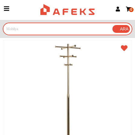
0
Üye Girişi
Üye Ol
Google İle Bağlan