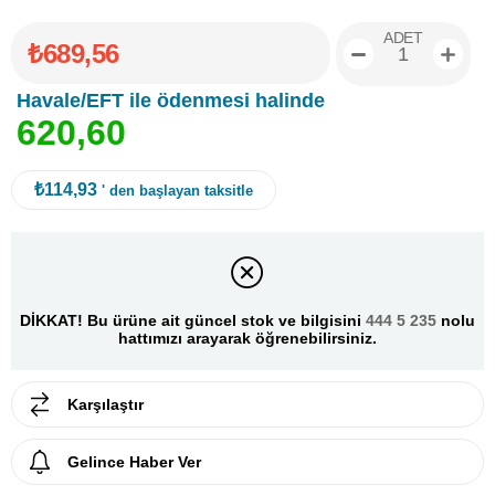
ADET
₺689,56
Havale/EFT ile ödenmesi halinde
6
2
0
,
6
0
₺114,93
' den başlayan taksitle
DİKKAT! Bu ürüne ait güncel stok ve bilgisini
444 5 235
nolu
hattımızı arayarak öğrenebilirsiniz.
Karşılaştır
Gelince Haber Ver