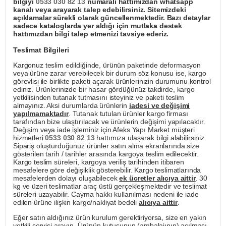
bilgiyi
0533 030 82 13
numaralı hattımızdan whatsapp
kanalı veya arayarak talep edebilirsiniz. Sitemizdeki
açıklamalar sürekli olarak güncellenmektedir. Bazı detaylar
sadece kataloglarda yer aldığı için mutlaka destek
hattımızdan bilgi talep etmenizi tavsiye ederiz.
Teslimat Bilgileri
Kargonuz teslim edildiğinde, ürünün paketinde deformasyon
veya ürüne zarar verebilecek bir durum söz konusu ise, kargo
görevlisi ile birlikte paketi açarak ürünlerinizin durumunu kontrol
ediniz. Ürünlerinizde bir hasar gördüğünüz takdirde, kargo
yetkilisinden tutanak tutmasını isteyiniz ve paketi teslim
almayınız. Aksi durumlarda ürünlerin
iadesi ve değişimi
yapılmamaktadır
. Tutanak tutulan ürünler kargo firması
tarafından bize ulaştırılacak ve ürünlerin değişimi yapılacaktır.
Değişim veya iade işleminiz için Afeks Yapı Market müşteri
hizmetleri
0533 030 82 13
hattımıza ulaşarak bilgi alabilirsiniz.
Sipariş oluşturduğunuz ürünler satın alma ekranlarında size
gösterilen tarih / tarihler arasında kargoya teslim edilecektir.
Kargo teslim süreleri, kargoya veriliş tarihinden itibaren
mesafelere göre değişiklik gösterebilir. Kargo teslimatlarında
mesafelerden dolayı oluşabilecek
ek ücretler alıcıya aittir
. 30
kg ve üzeri teslimatlar araç üstü gerçekleşmektedir ve teslimat
süreleri uzayabilir. Cayma hakkı kullanılması nedeni ile iade
edilen ürüne ilişkin kargo/nakliyat bedeli
alıcıya aittir
.
Eğer satın aldığınız ürün kurulum gerektiriyorsa, size en yakın
yetkili servisi arayın. Ürünün kutusunun (ambalajının) açılması