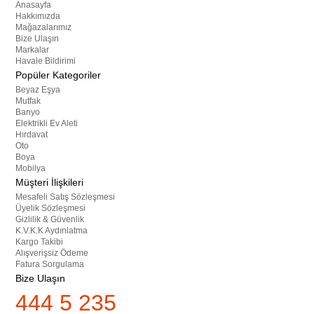
Anasayfa
Hakkımızda
Mağazalarımız
Bize Ulaşın
Markalar
Havale Bildirimi
Popüler Kategoriler
Beyaz Eşya
Mutfak
Banyo
Elektrikli Ev Aleti
Hırdavat
Oto
Boya
Mobilya
Müşteri İlişkileri
Mesafeli Satış Sözleşmesi
Üyelik Sözleşmesi
Gizlilik & Güvenlik
K.V.K.K Aydınlatma
Kargo Takibi
Alışverişsiz Ödeme
Fatura Sorgulama
Bize Ulaşın
444 5 235