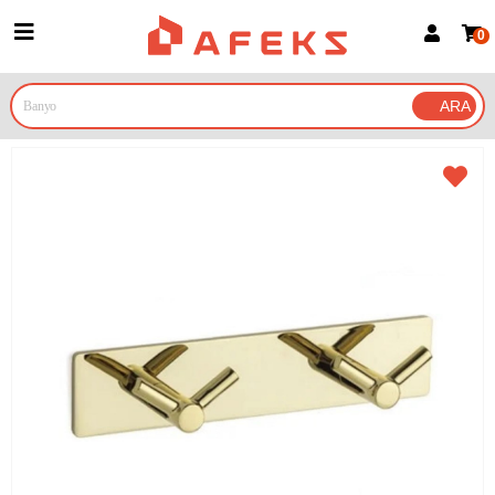
0
Üye Girişi
Üye Ol
Google İle Bağlan