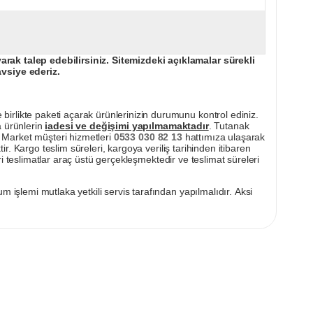
ak talep edebilirsiniz. Sitemizdeki açıklamalar sürekli
avsiye ederiz.
irlikte paketi açarak ürünlerinizin durumunu kontrol ediniz.
a ürünlerin
iadesi ve değişimi yapılmamaktadır
. Tutanak
pı Market müşteri hizmetleri
0533 030 82 13
hattımıza ulaşarak
ir. Kargo teslim süreleri, kargoya veriliş tarihinden itibaren
i teslimatlar araç üstü gerçekleşmektedir ve teslimat süreleri
m işlemi mutlaka yetkili servis tarafından yapılmalıdır. Aksi