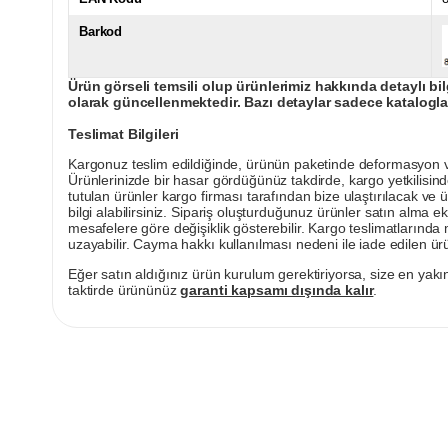
Barkod
Ürün görseli temsili olup ürünlerimiz hakkında detaylı bil
olarak güncellenmektedir. Bazı detaylar sadece kataloglar
Teslimat Bilgileri
Kargonuz teslim edildiğinde, ürünün paketinde deformasyon vey
Ürünlerinizde bir hasar gördüğünüz takdirde, kargo yetkilisind
tutulan ürünler kargo firması tarafından bize ulaştırılacak ve 
bilgi alabilirsiniz. Sipariş oluşturduğunuz ürünler satın alma ek
mesafelere göre değişiklik gösterebilir. Kargo teslimatlarınd
uzayabilir. Cayma hakkı kullanılması nedeni ile iade edilen ürü
Eğer satın aldığınız ürün kurulum gerektiriyorsa, size en yakın
taktirde ürününüz
garanti kapsamı dışında kalır
.