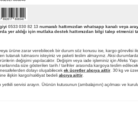
giyi
0533 030 82 13
numaralı hattımızdan whatsapp kanalı veya arayar
da yer aldığı için mutlaka destek hattımızdan bilgi talep etmenizi t
a ürüne zarar verebilecek bir durum söz konusu ise, kargo görevlisi ile b
en tutanak tutmasını isteyiniz ve paketi teslim almayınız. Aksi durumlard
ürünlerin değişimi yapılacaktır. Değişim veya iade işleminiz için Afeks Ya
ranlarında size gösterilen tarih / tarihler arasında kargoya teslim edilecekt
a mesafelerden dolayı oluşabilecek
ek ücretler alıcıya aittir
. 30 kg ve üzer
ne ilişkin kargo/nakliyat bedeli
alıcıya aittir
.
 yetkili servisi arayın. Ürünün kutusunun (ambalajının) açılması ve kurulu