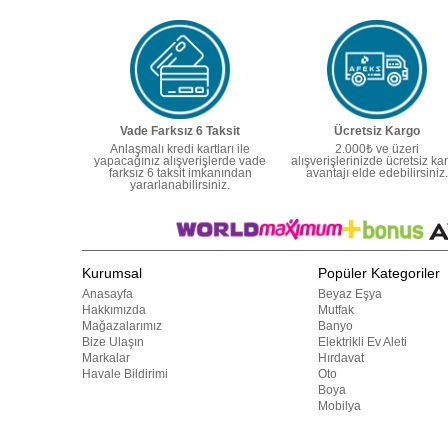
Vade Farksız 6 Taksit
Ücretsiz Kargo
Anlaşmalı kredi kartları ile
2.000₺ ve üzeri
yapacağınız alışverişlerde vade
alışverişlerinizde ücretsiz ka
farksız 6 taksit imkanından
avantajı elde edebilirsiniz.
yararlanabilirsiniz.
Kurumsal
Popüler Kategoriler
Anasayfa
Beyaz Eşya
Hakkımızda
Mutfak
Mağazalarımız
Banyo
Bize Ulaşın
Elektrikli Ev Aleti
Markalar
Hırdavat
Havale Bildirimi
Oto
Boya
Mobilya