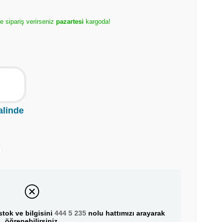
e sipariş verirseniz
pazartesi
kargoda!
alinde
tok ve bilgisini
444 5 235
nolu hattımızı arayarak
öğrenebilirsiniz.