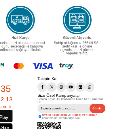
Hızlı Kargo
Güvenli Alışveriş
parişlerinizi oluşturarak ertesi
Sahip olduğumuz 256 bit SSL
ş günü seçeneği ile kargoya
sertifikası ile online
erilmesini sağlayabilirsiniz.
alışverişlerinizi güvenle
yapabilirsiniz.
Takipte Kal
235
Size Özel Kampanyalar
82 13
Hemen Kayıt Ol Fırsatlardan Önce Sen Haberdar
Ol!
com.tr
Gönder
Üyelik koşullarını
ve
kişisel verilerimin
korunmasını kabul ediyorum.