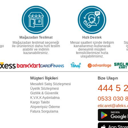
Mağazadan Teslimat
Hızlı Destek
Mağazadan teslimat seçeneği
Mesai saatleri içinde iletişim
Si
rgo
ile ürünlerinizi daha hızlı teslim
kanallarımızı kullanarak
i
alabilir ve indirim
deneyimli müşteri
v
kazanabilirsiniz.
temsilcilerimize hızla
ulaşabilirisiniz.
Müşteri İlişkileri
Bize Ulaşın
Mesafeli Satış Sözleşmesi
444 5 
Üyelik Sözleşmesi
Gizlilik & Güvenlik
0533 030 
K.V.K.K Aydınlatma
Kargo Takibi
eticaret@afeks.
Alışverişsiz Ödeme
Fatura Sorgulama