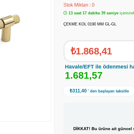
Stok Miktarı
:
0
13 saat 17 dakika 39 saniye
içerisind
ÇEKME KOL 0190 MM GL-GL
₺1.868,41
Havale/EFT ile ödenmesi h
1
.
6
8
1
,
5
7
₺311,40
' den başlayan taksitle
DİKKAT! Bu ürüne ait güncel s