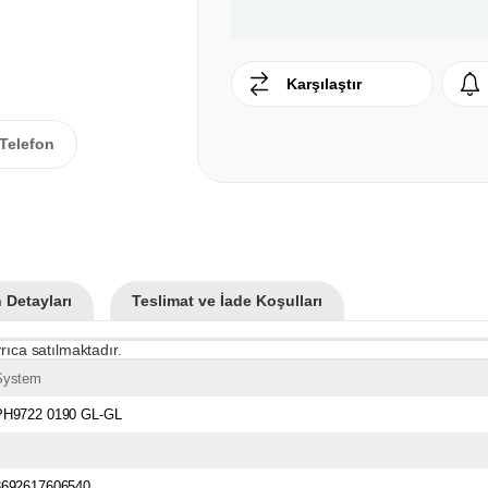
Karşılaştır
Telefon
 Detayları
Teslimat ve İade Koşulları
rıca satılmaktadır.
System
PH9722 0190 GL-GL
8692617606540