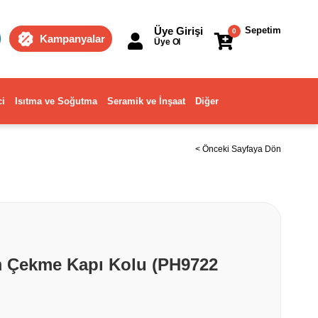
Üye Girişi
Sepetim
0
Kampanyalar
Üye Ol
ci
Isıtma ve Soğutma
Seramik ve İnşaat
Diğer
< Önceki Sayfaya Dön
m Çekme Kapı Kolu (PH9722