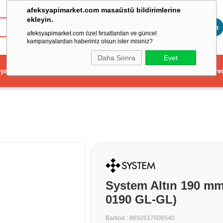
afeksyapimarket.com masaüstü bildirimlerine
ekleyin.
Toptan
afeksyapimarket.com özel fırsatlardan ve güncel
kampanyalardan haberiniz olsun ister misiniz?
Daha Sonra
Evet
ya
Elektrikli El Aleti
Aydınlatma ve Elektrik
Dekorasyon ve Ev Gere
System Altın 190 m
0190 GL-GL)
Barkod
:
8692617606540