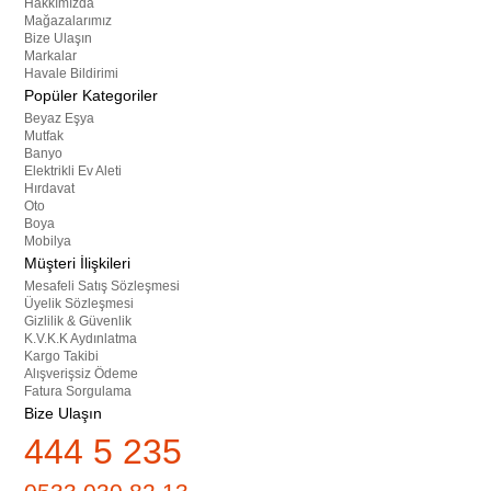
Hakkımızda
Mağazalarımız
Bize Ulaşın
Markalar
Havale Bildirimi
Popüler Kategoriler
Beyaz Eşya
Mutfak
Banyo
Elektrikli Ev Aleti
Hırdavat
Oto
Boya
Mobilya
Müşteri İlişkileri
Mesafeli Satış Sözleşmesi
Üyelik Sözleşmesi
Gizlilik & Güvenlik
K.V.K.K Aydınlatma
Kargo Takibi
Alışverişsiz Ödeme
Fatura Sorgulama
Bize Ulaşın
444 5 235