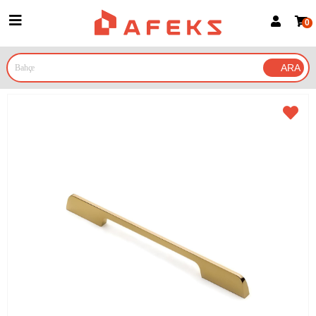
0
Üye Girişi
Üye Ol
Google İle Bağlan