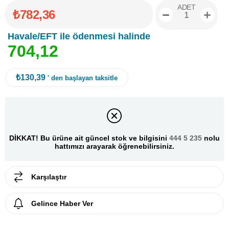
ADET
₺782,36
Havale/EFT ile ödenmesi halinde
7
0
4
,
1
2
₺130,39
' den başlayan taksitle
DİKKAT! Bu ürüne ait güncel stok ve bilgisini
444 5 235
nolu
hattımızı arayarak öğrenebilirsiniz.
Karşılaştır
Gelince Haber Ver