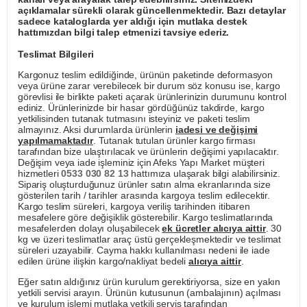
açıklamalar sürekli olarak güncellenmektedir. Bazı detaylar
sadece kataloglarda yer aldığı için mutlaka destek
hattımızdan bilgi talep etmenizi tavsiye ederiz.
Teslimat Bilgileri
Kargonuz teslim edildiğinde, ürünün paketinde deformasyon
veya ürüne zarar verebilecek bir durum söz konusu ise, kargo
görevlisi ile birlikte paketi açarak ürünlerinizin durumunu kontrol
ediniz. Ürünlerinizde bir hasar gördüğünüz takdirde, kargo
yetkilisinden tutanak tutmasını isteyiniz ve paketi teslim
almayınız. Aksi durumlarda ürünlerin
iadesi ve değişimi
yapılmamaktadır
. Tutanak tutulan ürünler kargo firması
tarafından bize ulaştırılacak ve ürünlerin değişimi yapılacaktır.
Değişim veya iade işleminiz için Afeks Yapı Market müşteri
hizmetleri
0533 030 82 13
hattımıza ulaşarak bilgi alabilirsiniz.
Sipariş oluşturduğunuz ürünler satın alma ekranlarında size
gösterilen tarih / tarihler arasında kargoya teslim edilecektir.
Kargo teslim süreleri, kargoya veriliş tarihinden itibaren
mesafelere göre değişiklik gösterebilir. Kargo teslimatlarında
mesafelerden dolayı oluşabilecek
ek ücretler alıcıya aittir
. 30
kg ve üzeri teslimatlar araç üstü gerçekleşmektedir ve teslimat
süreleri uzayabilir. Cayma hakkı kullanılması nedeni ile iade
edilen ürüne ilişkin kargo/nakliyat bedeli
alıcıya aittir
.
Eğer satın aldığınız ürün kurulum gerektiriyorsa, size en yakın
yetkili servisi arayın. Ürünün kutusunun (ambalajının) açılması
ve kurulum işlemi mutlaka yetkili servis tarafından