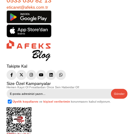
0533 030 82 13
eticaret@afeks.com.tr
Takipte Kal
Size Özel Kampanyalar
Hemen Kayıt Ol Fırsatlardan Önce Sen Haberdar Ol!
Gönder
Üyelik koşullarını
ve
kişisel verilerimin
korunmasını kabul ediyorum.