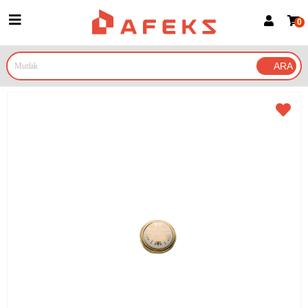
0
Üye Girişi
Üye Ol
Google İle Bağlan