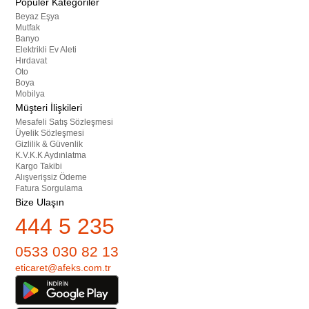
Popüler Kategoriler
Beyaz Eşya
Mutfak
Banyo
Elektrikli Ev Aleti
Hırdavat
Oto
Boya
Mobilya
Müşteri İlişkileri
Mesafeli Satış Sözleşmesi
Üyelik Sözleşmesi
Gizlilik & Güvenlik
K.V.K.K Aydınlatma
Kargo Takibi
Alışverişsiz Ödeme
Fatura Sorgulama
Bize Ulaşın
444 5 235
0533 030 82 13
eticaret@afeks.com.tr