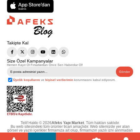
Takipte Kal
Size Özel Kampanyalar
Hemen Kayıt Ol Fırsatlardan Önce Sen Haberdar Ol!
Gönder
Üyelik koşullarını
ve
kişisel verilerimin
korunmasını kabul ediyorum.
Telif Hakkı © 2026
Afeks Yapı Market
. Tüm hakları saklıdır.
Bu web sitesindeki tüm ürünler ticari amaçlıdır. Web sitemizde yer alan
görsel ve yazılı içerikler firmamıza ait olup, firmamızın yazılı izni alınmadan
hiçbir yazılı/görsel içerik, logo, kopyalanamaz, kaynak gösterilemez ve
başka yerlerde kullanılamaz. İçeriklerin izin alınmadan kopyalanması ve