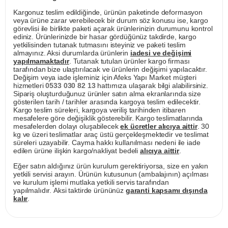
Kargonuz teslim edildiğinde, ürünün paketinde deformasyon
veya ürüne zarar verebilecek bir durum söz konusu ise, kargo
görevlisi ile birlikte paketi açarak ürünlerinizin durumunu kontrol
ediniz. Ürünlerinizde bir hasar gördüğünüz takdirde, kargo
yetkilisinden tutanak tutmasını isteyiniz ve paketi teslim
almayınız. Aksi durumlarda ürünlerin
iadesi ve değişimi
yapılmamaktadır
. Tutanak tutulan ürünler kargo firması
tarafından bize ulaştırılacak ve ürünlerin değişimi yapılacaktır.
Değişim veya iade işleminiz için Afeks Yapı Market müşteri
hizmetleri
0533 030 82 13
hattımıza ulaşarak bilgi alabilirsiniz.
Sipariş oluşturduğunuz ürünler satın alma ekranlarında size
gösterilen tarih / tarihler arasında kargoya teslim edilecektir.
Kargo teslim süreleri, kargoya veriliş tarihinden itibaren
mesafelere göre değişiklik gösterebilir. Kargo teslimatlarında
mesafelerden dolayı oluşabilecek
ek ücretler alıcıya aittir
. 30
kg ve üzeri teslimatlar araç üstü gerçekleşmektedir ve teslimat
süreleri uzayabilir. Cayma hakkı kullanılması nedeni ile iade
edilen ürüne ilişkin kargo/nakliyat bedeli
alıcıya aittir
.
Eğer satın aldığınız ürün kurulum gerektiriyorsa, size en yakın
yetkili servisi arayın. Ürünün kutusunun (ambalajının) açılması
ve kurulum işlemi mutlaka yetkili servis tarafından
yapılmalıdır. Aksi taktirde ürününüz
garanti kapsamı dışında
kalır
.