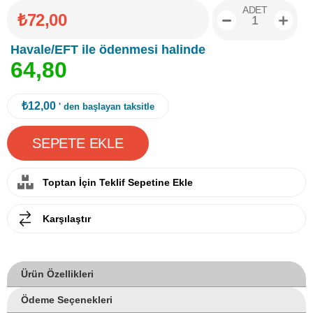
ADET
₺72,00
Havale/EFT ile ödenmesi halinde
6
4
,
8
0
₺12,00
' den başlayan taksitle
Toptan İçin Teklif Sepetine Ekle
Karşılaştır
Ürün Özellikleri
Ödeme Seçenekleri