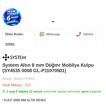
Ürün Kodu:
Whatsapp
Telefon
22582
System Altın 8 mm Düğmr Mobilya Kulpu
(SY4535 0008 GL-P11070501)
Barkod
:
8692617379611
Stok Miktarı
:
10+
1 saat 9 dakika 11 saniye
içerisinde sipariş verirseniz
yarın
kargoda!
! KULP 0008 MM ALTIN RENGİ