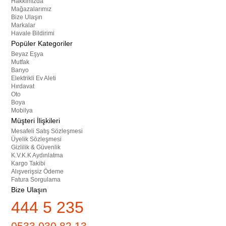
Hakkımızda
Mağazalarımız
Bize Ulaşın
Markalar
Havale Bildirimi
Popüler Kategoriler
Beyaz Eşya
Mutfak
Banyo
Elektrikli Ev Aleti
Hırdavat
Oto
Boya
Mobilya
Müşteri İlişkileri
Mesafeli Satış Sözleşmesi
Üyelik Sözleşmesi
Gizlilik & Güvenlik
K.V.K.K Aydınlatma
Kargo Takibi
Alışverişsiz Ödeme
Fatura Sorgulama
Bize Ulaşın
444 5 235
0533 030 82 13