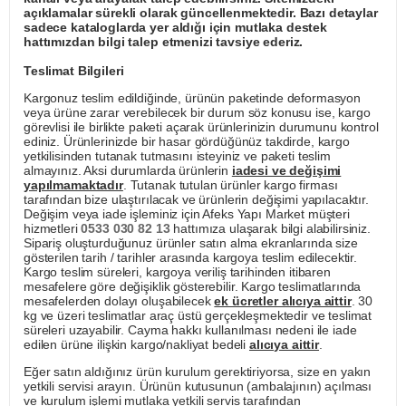
açıklamalar sürekli olarak güncellenmektedir. Bazı detaylar
sadece kataloglarda yer aldığı için mutlaka destek
hattımızdan bilgi talep etmenizi tavsiye ederiz.
Teslimat Bilgileri
Kargonuz teslim edildiğinde, ürünün paketinde deformasyon
veya ürüne zarar verebilecek bir durum söz konusu ise, kargo
görevlisi ile birlikte paketi açarak ürünlerinizin durumunu kontrol
ediniz. Ürünlerinizde bir hasar gördüğünüz takdirde, kargo
yetkilisinden tutanak tutmasını isteyiniz ve paketi teslim
almayınız. Aksi durumlarda ürünlerin
iadesi ve değişimi
yapılmamaktadır
. Tutanak tutulan ürünler kargo firması
tarafından bize ulaştırılacak ve ürünlerin değişimi yapılacaktır.
Değişim veya iade işleminiz için Afeks Yapı Market müşteri
hizmetleri
0533 030 82 13
hattımıza ulaşarak bilgi alabilirsiniz.
Sipariş oluşturduğunuz ürünler satın alma ekranlarında size
gösterilen tarih / tarihler arasında kargoya teslim edilecektir.
Kargo teslim süreleri, kargoya veriliş tarihinden itibaren
mesafelere göre değişiklik gösterebilir. Kargo teslimatlarında
mesafelerden dolayı oluşabilecek
ek ücretler alıcıya aittir
. 30
kg ve üzeri teslimatlar araç üstü gerçekleşmektedir ve teslimat
süreleri uzayabilir. Cayma hakkı kullanılması nedeni ile iade
edilen ürüne ilişkin kargo/nakliyat bedeli
alıcıya aittir
.
Eğer satın aldığınız ürün kurulum gerektiriyorsa, size en yakın
yetkili servisi arayın. Ürünün kutusunun (ambalajının) açılması
ve kurulum işlemi mutlaka yetkili servis tarafından