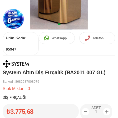
Ürün Kodu:
Whatsapp
Telefon
65947
System Altın Diş Fırçalık (BA2011 007 GL)
Barkod
:
8682587008079
Stok Miktarı
:
0
DİŞ FIRÇALIĞI
ADET
₺3.775,68