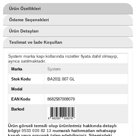
Ürün Özellikleri
Ödeme Seçenekleri
Ürün Detayları
Teslimat ve İade Koşulları
System marka kapı kollarında rozetler fiyata dahil olmayıp,
ayrıca satılmaktadır.
Marka
System
Stok Kodu
BA2011 007 GL
Model
EAN Kodu
8682587008079
Barkod
Ürün görseli temsili olup ürünlerimiz hakkında detaylı
bilgiyi
0533 030 82 13
numaralı hattımızdan whatsapp
kanalı veya arayarak talep edebilirsiniz. Sitemizdeki