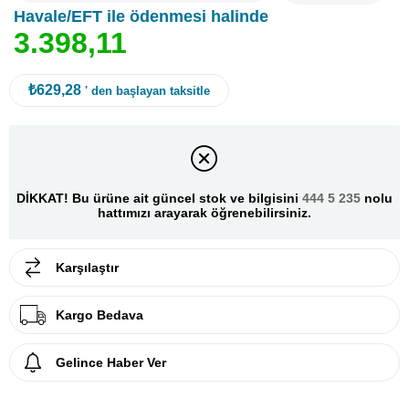
Havale/EFT ile ödenmesi halinde
3
.
3
9
8
,
1
1
₺629,28
' den başlayan taksitle
DİKKAT! Bu ürüne ait güncel stok ve bilgisini
444 5 235
nolu
hattımızı arayarak öğrenebilirsiniz.
Karşılaştır
Kargo Bedava
Gelince Haber Ver