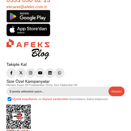
eticaret@afeks.com.tr
Takipte Kal
Size Özel Kampanyalar
Hemen Kayıt Ol Fırsatlardan Önce Sen Haberdar Ol!
Gönder
Üyelik koşullarını
ve
kişisel verilerimin
korunmasını kabul ediyorum.