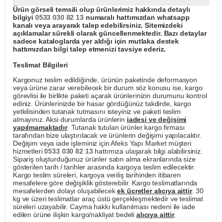
Ürün görseli temsili olup ürünlerimiz hakkında detaylı
bilgiyi
0533 030 82 13
numaralı hattımızdan whatsapp
kanalı veya arayarak talep edebilirsiniz. Sitemizdeki
açıklamalar sürekli olarak güncellenmektedir. Bazı detaylar
sadece kataloglarda yer aldığı için mutlaka destek
hattımızdan bilgi talep etmenizi tavsiye ederiz.
Teslimat Bilgileri
Kargonuz teslim edildiğinde, ürünün paketinde deformasyon
veya ürüne zarar verebilecek bir durum söz konusu ise, kargo
görevlisi ile birlikte paketi açarak ürünlerinizin durumunu kontrol
ediniz. Ürünlerinizde bir hasar gördüğünüz takdirde, kargo
yetkilisinden tutanak tutmasını isteyiniz ve paketi teslim
almayınız. Aksi durumlarda ürünlerin
iadesi ve değişimi
yapılmamaktadır
. Tutanak tutulan ürünler kargo firması
tarafından bize ulaştırılacak ve ürünlerin değişimi yapılacaktır.
Değişim veya iade işleminiz için Afeks Yapı Market müşteri
hizmetleri
0533 030 82 13
hattımıza ulaşarak bilgi alabilirsiniz.
Sipariş oluşturduğunuz ürünler satın alma ekranlarında size
gösterilen tarih / tarihler arasında kargoya teslim edilecektir.
Kargo teslim süreleri, kargoya veriliş tarihinden itibaren
mesafelere göre değişiklik gösterebilir. Kargo teslimatlarında
mesafelerden dolayı oluşabilecek
ek ücretler alıcıya aittir
. 30
kg ve üzeri teslimatlar araç üstü gerçekleşmektedir ve teslimat
süreleri uzayabilir. Cayma hakkı kullanılması nedeni ile iade
edilen ürüne ilişkin kargo/nakliyat bedeli
alıcıya aittir
.