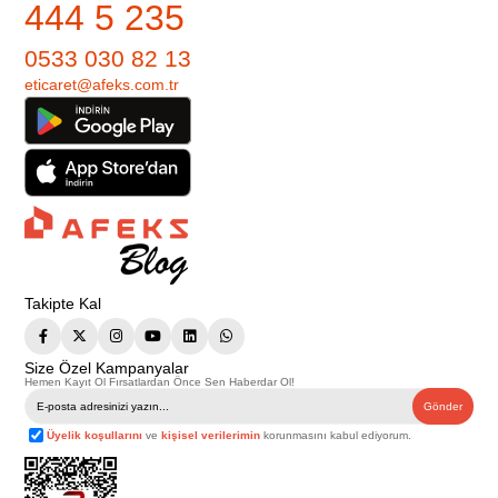
444 5 235
0533 030 82 13
eticaret@afeks.com.tr
Takipte Kal
Size Özel Kampanyalar
Hemen Kayıt Ol Fırsatlardan Önce Sen Haberdar Ol!
Gönder
Üyelik koşullarını
ve
kişisel verilerimin
korunmasını kabul ediyorum.