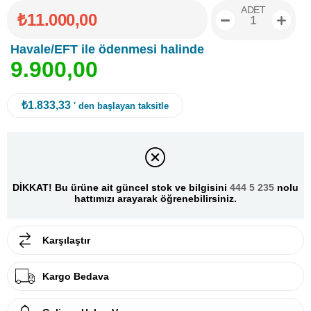
ADET
₺11.000,00
Havale/EFT ile ödenmesi halinde
9
.
9
0
0
,
0
0
₺1.833,33
' den başlayan taksitle
DİKKAT! Bu ürüne ait güncel stok ve bilgisini
444 5 235
nolu
hattımızı arayarak öğrenebilirsiniz.
Karşılaştır
Kargo Bedava