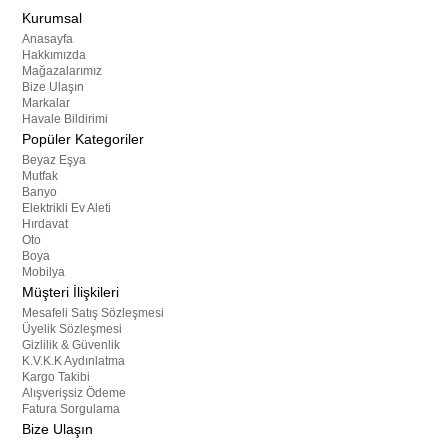
Kurumsal
Anasayfa
Hakkımızda
Mağazalarımız
Bize Ulaşın
Markalar
Havale Bildirimi
Popüler Kategoriler
Beyaz Eşya
Mutfak
Banyo
Elektrikli Ev Aleti
Hırdavat
Oto
Boya
Mobilya
Müşteri İlişkileri
Mesafeli Satış Sözleşmesi
Üyelik Sözleşmesi
Gizlilik & Güvenlik
K.V.K.K Aydınlatma
Kargo Takibi
Alışverişsiz Ödeme
Fatura Sorgulama
Bize Ulaşın