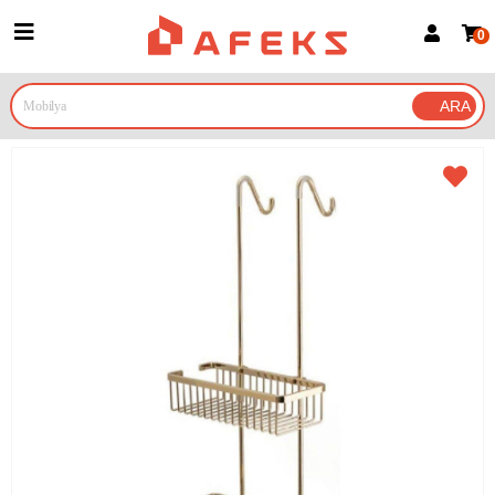
0
Üye Girişi
Üye Ol
Google İle Bağlan