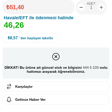
ADET
₺51,40
Havale/EFT ile ödenmesi halinde
4
6
,
2
6
₺8,57
' den başlayan taksitle
DİKKAT! Bu ürüne ait güncel stok ve bilgisini
444 5 235
nolu
hattımızı arayarak öğrenebilirsiniz.
Karşılaştır
Gelince Haber Ver