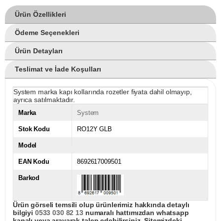
Ürün Özellikleri
Ödeme Seçenekleri
Ürün Detayları
Teslimat ve İade Koşulları
System marka kapı kollarında rozetler fiyata dahil olmayıp,
ayrıca satılmaktadır.
Marka
System
Stok Kodu
RO12Y GLB
Model
EAN Kodu
8692617009501
Barkod
Ürün görseli temsili olup ürünlerimiz hakkında detaylı
bilgiyi
0533 030 82 13
numaralı hattımızdan whatsapp
kanalı veya arayarak talep edebilirsiniz. Sitemizdeki