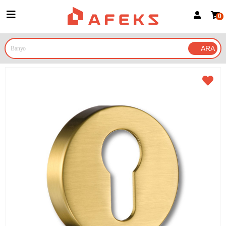
0
Üye Girişi
Üye Ol
Google İle Bağlan