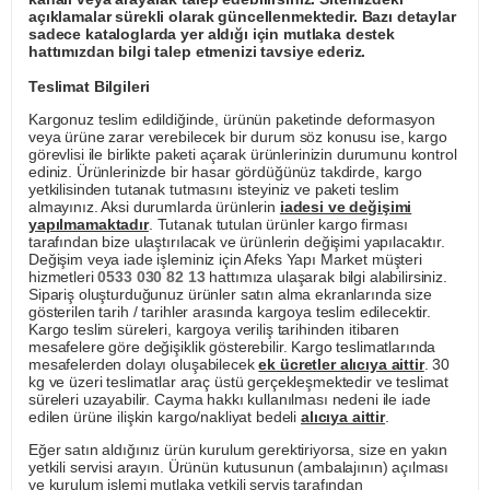
açıklamalar sürekli olarak güncellenmektedir. Bazı detaylar
sadece kataloglarda yer aldığı için mutlaka destek
hattımızdan bilgi talep etmenizi tavsiye ederiz.
Teslimat Bilgileri
Kargonuz teslim edildiğinde, ürünün paketinde deformasyon
veya ürüne zarar verebilecek bir durum söz konusu ise, kargo
görevlisi ile birlikte paketi açarak ürünlerinizin durumunu kontrol
ediniz. Ürünlerinizde bir hasar gördüğünüz takdirde, kargo
yetkilisinden tutanak tutmasını isteyiniz ve paketi teslim
almayınız. Aksi durumlarda ürünlerin
iadesi ve değişimi
yapılmamaktadır
. Tutanak tutulan ürünler kargo firması
tarafından bize ulaştırılacak ve ürünlerin değişimi yapılacaktır.
Değişim veya iade işleminiz için Afeks Yapı Market müşteri
hizmetleri
0533 030 82 13
hattımıza ulaşarak bilgi alabilirsiniz.
Sipariş oluşturduğunuz ürünler satın alma ekranlarında size
gösterilen tarih / tarihler arasında kargoya teslim edilecektir.
Kargo teslim süreleri, kargoya veriliş tarihinden itibaren
mesafelere göre değişiklik gösterebilir. Kargo teslimatlarında
mesafelerden dolayı oluşabilecek
ek ücretler alıcıya aittir
. 30
kg ve üzeri teslimatlar araç üstü gerçekleşmektedir ve teslimat
süreleri uzayabilir. Cayma hakkı kullanılması nedeni ile iade
edilen ürüne ilişkin kargo/nakliyat bedeli
alıcıya aittir
.
Eğer satın aldığınız ürün kurulum gerektiriyorsa, size en yakın
yetkili servisi arayın. Ürünün kutusunun (ambalajının) açılması
ve kurulum işlemi mutlaka yetkili servis tarafından