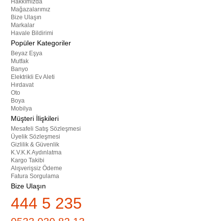
Hakkımızda
Mağazalarımız
Bize Ulaşın
Markalar
Havale Bildirimi
Popüler Kategoriler
Beyaz Eşya
Mutfak
Banyo
Elektrikli Ev Aleti
Hırdavat
Oto
Boya
Mobilya
Müşteri İlişkileri
Mesafeli Satış Sözleşmesi
Üyelik Sözleşmesi
Gizlilik & Güvenlik
K.V.K.K Aydınlatma
Kargo Takibi
Alışverişsiz Ödeme
Fatura Sorgulama
Bize Ulaşın
444 5 235