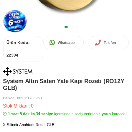
Ürün Kodu:
Whatsapp
Telefon
22394
System Altın Saten Yale Kapı Rozeti (RO12Y
GLB)
Barkod
:
8692617009501
Stok Miktarı
:
0
1 saat 5 dakika 34 saniye
içerisinde sipariş verirseniz
yarın
kargoda!
X Silindir Anahtarlı Roset GLB