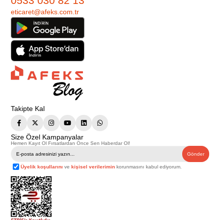
0533 030 82 13
eticaret@afeks.com.tr
Takipte Kal
Size Özel Kampanyalar
Hemen Kayıt Ol Fırsatlardan Önce Sen Haberdar Ol!
Gönder
Üyelik koşullarını
ve
kişisel verilerimin
korunmasını kabul ediyorum.