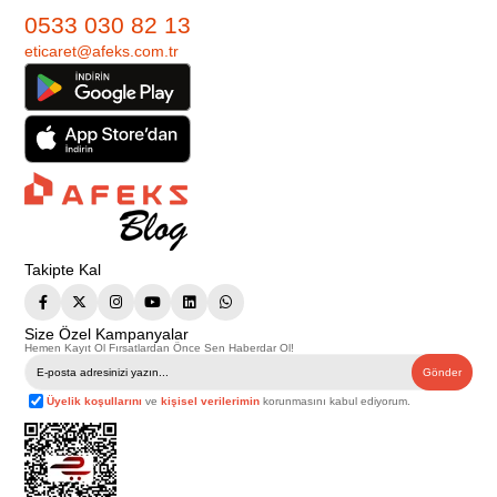
0533 030 82 13
eticaret@afeks.com.tr
Takipte Kal
Size Özel Kampanyalar
Hemen Kayıt Ol Fırsatlardan Önce Sen Haberdar Ol!
Gönder
Üyelik koşullarını
ve
kişisel verilerimin
korunmasını kabul ediyorum.