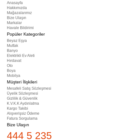
Anasayfa
Hakkımızda
Mağazalarımız
Bize Ulaşın
Markalar
Havale Bildirimi
Popüler Kategoriler
Beyaz Eşya
Mutfak
Banyo
Elektrikli Ev Aleti
Hırdavat
Oto
Boya
Mobilya
Müşteri İlişkileri
Mesafeli Satış Sözleşmesi
Üyelik Sözleşmesi
Gizlilik & Güvenlik
K.V.K.K Aydınlatma
Kargo Takibi
Alışverişsiz Ödeme
Fatura Sorgulama
Bize Ulaşın
444 5 235