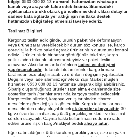
bilgiyi
0533 030 82 13
numaralı hattımızdan whatsapp
kanalı veya arayarak talep edebilirsiniz. Sitemizdeki
açıklamalar sürekli olarak güncellenmektedir. Bazı detaylar
sadece kataloglarda yer aldığı için mutlaka destek
hattımızdan bilgi talep etmenizi tavsiye ederiz.
Teslimat Bilgileri
Kargonuz teslim edildiğinde, ürünün paketinde deformasyon
veya ürüne zarar verebilecek bir durum söz konusu ise, kargo
görevlisi ile birlikte paketi açarak ürünlerinizin durumunu kontrol
ediniz. Ürünlerinizde bir hasar gördüğünüz takdirde, kargo
yetkilisinden tutanak tutmasını isteyiniz ve paketi teslim
almayınız. Aksi durumlarda ürünlerin
iadesi ve değişimi
yapılmamaktadır
. Tutanak tutulan ürünler kargo firması
tarafından bize ulaştırılacak ve ürünlerin değişimi yapılacaktır.
Değişim veya iade işleminiz için Afeks Yapı Market müşteri
hizmetleri
0533 030 82 13
hattımıza ulaşarak bilgi alabilirsiniz.
Sipariş oluşturduğunuz ürünler satın alma ekranlarında size
gösterilen tarih / tarihler arasında kargoya teslim edilecektir.
Kargo teslim süreleri, kargoya veriliş tarihinden itibaren
mesafelere göre değişiklik gösterebilir. Kargo teslimatlarında
mesafelerden dolayı oluşabilecek
ek ücretler alıcıya aittir
. 30
kg ve üzeri teslimatlar araç üstü gerçekleşmektedir ve teslimat
süreleri uzayabilir. Cayma hakkı kullanılması nedeni ile iade
edilen ürüne ilişkin kargo/nakliyat bedeli
alıcıya aittir
.
Eğer satın aldığınız ürün kurulum gerektiriyorsa, size en yakın