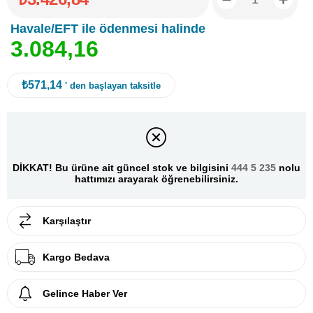
Havale/EFT ile ödenmesi halinde
3
.
0
8
4
,
1
6
₺571,14
' den başlayan taksitle
DİKKAT! Bu ürüne ait güncel stok ve bilgisini
444 5 235
nolu
hattımızı arayarak öğrenebilirsiniz.
Karşılaştır
Kargo Bedava
Gelince Haber Ver