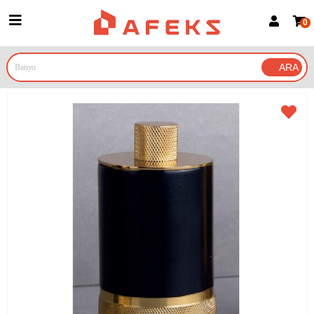
0
Üye Girişi
Üye Ol
Google İle Bağlan