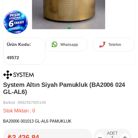
Ürün Kodu:
Whatsapp
Telefon
49572
System Altın Siyah Pamukluk (BA2006 024
GL-AL6)
Barkod
:
8682587005146
Stok Miktarı
:
0
BA20006 001013 GL-AL6 PAMUKLUK
ADET
₺3.426,84