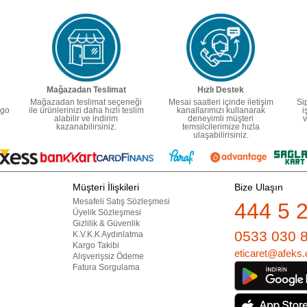
Mağazadan Teslimat
Hızlı Destek
Mağazadan teslimat seçeneği
Mesai saatleri içinde iletişim
Si
rgo
ile ürünlerinizi daha hızlı teslim
kanallarımızı kullanarak
i
alabilir ve indirim
deneyimli müşteri
v
kazanabilirsiniz.
temsilcilerimize hızla
ulaşabilirisiniz.
Müşteri İlişkileri
Bize Ulaşın
Mesafeli Satış Sözleşmesi
444 5 
Üyelik Sözleşmesi
Gizlilik & Güvenlik
0533 030 
K.V.K.K Aydınlatma
Kargo Takibi
eticaret@afeks.
Alışverişsiz Ödeme
Fatura Sorgulama