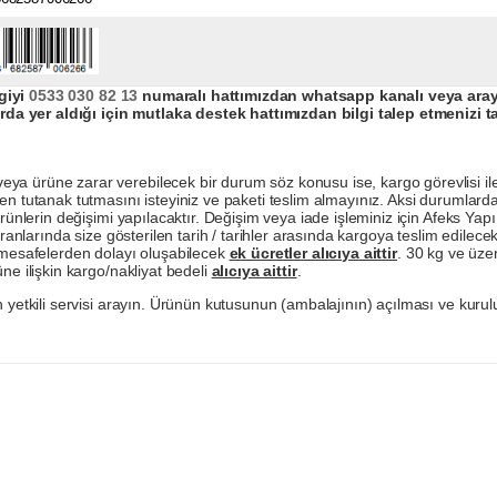
giyi
0533 030 82 13
numaralı hattımızdan whatsapp kanalı veya arayar
da yer aldığı için mutlaka destek hattımızdan bilgi talep etmenizi t
a ürüne zarar verebilecek bir durum söz konusu ise, kargo görevlisi ile b
en tutanak tutmasını isteyiniz ve paketi teslim almayınız. Aksi durumlard
ürünlerin değişimi yapılacaktır. Değişim veya iade işleminiz için Afeks Ya
ranlarında size gösterilen tarih / tarihler arasında kargoya teslim edilecekt
a mesafelerden dolayı oluşabilecek
ek ücretler alıcıya aittir
. 30 kg ve üzer
ne ilişkin kargo/nakliyat bedeli
alıcıya aittir
.
 yetkili servisi arayın. Ürünün kutusunun (ambalajının) açılması ve kurulu