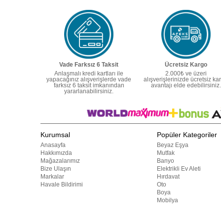
Vade Farksız 6 Taksit
Ücretsiz Kargo
Anlaşmalı kredi kartları ile
2.000₺ ve üzeri
yapacağınız alışverişlerde vade
alışverişlerinizde ücretsiz ka
farksız 6 taksit imkanından
avantajı elde edebilirsiniz.
yararlanabilirsiniz.
Kurumsal
Popüler Kategoriler
Anasayfa
Beyaz Eşya
Hakkımızda
Mutfak
Mağazalarımız
Banyo
Bize Ulaşın
Elektrikli Ev Aleti
Markalar
Hırdavat
Havale Bildirimi
Oto
Boya
Mobilya