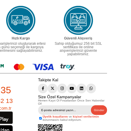
Hızlı Kargo
Güvenli Alışveriş
parişlerinizi oluşturarak ertesi
Sahip olduğumuz 256 bit SSL
ş günü seçeneği ile kargoya
sertifikası ile online
erilmesini sağlayabilirsiniz.
alışverişlerinizi güvenle
yapabilirsiniz.
Takipte Kal
235
Size Özel Kampanyalar
82 13
Hemen Kayıt Ol Fırsatlardan Önce Sen Haberdar
Ol!
com.tr
Gönder
Üyelik koşullarını
ve
kişisel verilerimin
korunmasını kabul ediyorum.