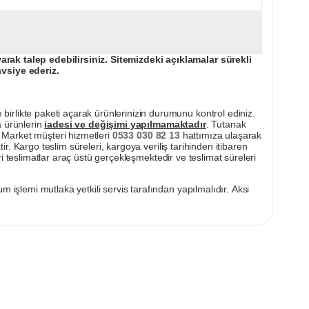
ak talep edebilirsiniz. Sitemizdeki açıklamalar sürekli
avsiye ederiz.
irlikte paketi açarak ürünlerinizin durumunu kontrol ediniz.
a ürünlerin
iadesi ve değişimi yapılmamaktadır
. Tutanak
pı Market müşteri hizmetleri
0533 030 82 13
hattımıza ulaşarak
ir. Kargo teslim süreleri, kargoya veriliş tarihinden itibaren
i teslimatlar araç üstü gerçekleşmektedir ve teslimat süreleri
m işlemi mutlaka yetkili servis tarafından yapılmalıdır. Aksi