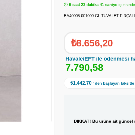
6 saat 23 dakika 41 saniye
içerisind
BA40005 001009 GL TUVALET FIRÇALI
₺8.656,20
Havale/EFT ile ödenmesi h
7
.
7
9
0
,
5
8
₺1.442,70
' den başlayan taksitle
DİKKAT! Bu ürüne ait güncel s