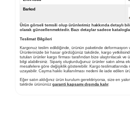
Barkod
Ürün görseli temsili olup ürünlerimiz hakkında detaylı bil
olarak güncellenmektedir. Bazı detaylar sadece kataloglar
Teslimat Bilgileri
Kargonuz teslim edildiğinde, ürünün paketinde deformasyon vey
Ürünlerinizde bir hasar gördüğünüz takdirde, kargo yetkilisind
tutulan ürünler kargo firması tarafından bize ulaştırılacak ve 
bilgi alabilirsiniz. Sipariş oluşturduğunuz ürünler satın alma ek
mesafelere göre değişiklik gösterebilir. Kargo teslimatlarınd
uzayabilir. Cayma hakkı kullanılması nedeni ile iade edilen ürü
Eğer satın aldığınız ürün kurulum gerektiriyorsa, size en yakın
taktirde ürününüz
garanti kapsamı dışında kalır
.