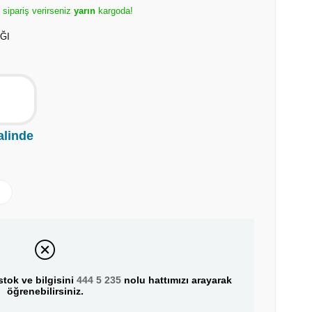
e sipariş verirseniz
yarın
kargoda!
ĞI
alinde
tok ve bilgisini
444 5 235
nolu hattımızı arayarak
öğrenebilirsiniz.