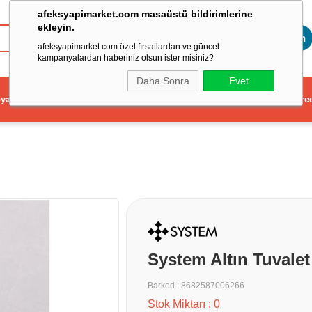
afeksyapimarket.com masaüstü bildirimlerine
ekleyin.
Toptan
afeksyapimarket.com özel fırsatlardan ve güncel
kampanyalardan haberiniz olsun ister misiniz?
Daha Sonra
Evet
ya
Elektrikli El Aleti
Aydınlatma ve Elektrik
Dekorasyon ve Ev Gere
System Altın Tuvalet
Barkod
:
8682587006266
Stok Miktarı
:
0