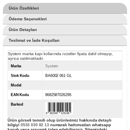
Ürün Özellikleri
Ödeme Seçenekleri
Ürün Detayları
Teslimat ve İade Koşulları
System marka kapı kollarında rozetler fiyata dahil olmayıp,
ayrıca satılmaktadır.
Marka
System
Stok Kodu
BA6002 061 GL
Model
EAN Kodu
8682587026295
Barkod
Ürün görseli temsili olup ürünlerimiz hakkında detaylı
bilgiyi
0533 030 82 13
numaralı hattımızdan whatsapp
kanalı veya arayarak talep edebilirsiniz. Sitemizdeki