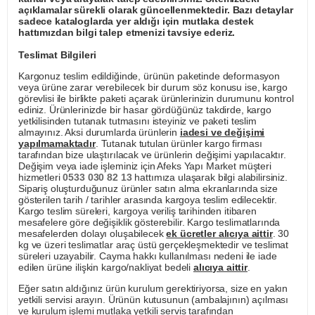
açıklamalar sürekli olarak güncellenmektedir. Bazı detaylar
sadece kataloglarda yer aldığı için mutlaka destek
hattımızdan bilgi talep etmenizi tavsiye ederiz.
Teslimat Bilgileri
Kargonuz teslim edildiğinde, ürünün paketinde deformasyon
veya ürüne zarar verebilecek bir durum söz konusu ise, kargo
görevlisi ile birlikte paketi açarak ürünlerinizin durumunu kontrol
ediniz. Ürünlerinizde bir hasar gördüğünüz takdirde, kargo
yetkilisinden tutanak tutmasını isteyiniz ve paketi teslim
almayınız. Aksi durumlarda ürünlerin
iadesi ve değişimi
yapılmamaktadır
. Tutanak tutulan ürünler kargo firması
tarafından bize ulaştırılacak ve ürünlerin değişimi yapılacaktır.
Değişim veya iade işleminiz için Afeks Yapı Market müşteri
hizmetleri
0533 030 82 13
hattımıza ulaşarak bilgi alabilirsiniz.
Sipariş oluşturduğunuz ürünler satın alma ekranlarında size
gösterilen tarih / tarihler arasında kargoya teslim edilecektir.
Kargo teslim süreleri, kargoya veriliş tarihinden itibaren
mesafelere göre değişiklik gösterebilir. Kargo teslimatlarında
mesafelerden dolayı oluşabilecek
ek ücretler alıcıya aittir
. 30
kg ve üzeri teslimatlar araç üstü gerçekleşmektedir ve teslimat
süreleri uzayabilir. Cayma hakkı kullanılması nedeni ile iade
edilen ürüne ilişkin kargo/nakliyat bedeli
alıcıya aittir
.
Eğer satın aldığınız ürün kurulum gerektiriyorsa, size en yakın
yetkili servisi arayın. Ürünün kutusunun (ambalajının) açılması
ve kurulum işlemi mutlaka yetkili servis tarafından