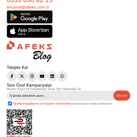
eticaret@afeks.com.tr
Takipte Kal
Size Özel Kampanyalar
Hemen Kayıt Ol Fırsatlardan Önce Sen Haberdar Ol!
Gönder
Üyelik koşullarını
ve
kişisel verilerimin
korunmasını kabul ediyorum.