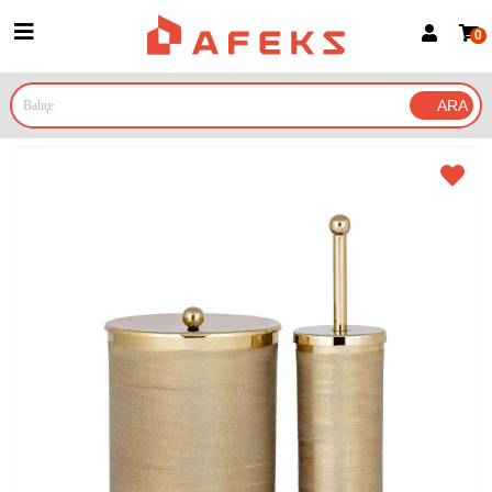
0
Üye Girişi
Üye Ol
Google İle Bağlan