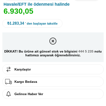
Havale/EFT ile ödenmesi halinde
6
.
9
3
0
,
0
5
₺1.283,34
' den başlayan taksitle
DİKKAT! Bu ürüne ait güncel stok ve bilgisini
444 5 235
nolu
hattımızı arayarak öğrenebilirsiniz.
Karşılaştır
Kargo Bedava
Gelince Haber Ver