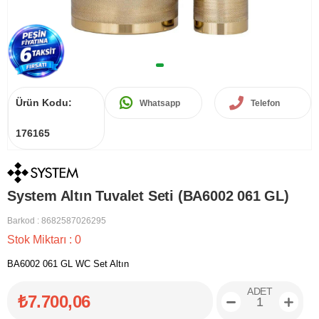
Ürün Kodu:
Whatsapp
Telefon
176165
System Altın Tuvalet Seti (BA6002 061 GL)
Barkod
:
8682587026295
Stok Miktarı
:
0
BA6002 061 GL WC Set Altın
ADET
₺7.700,06