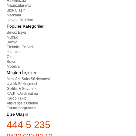
Hakkımızda
Mağazalarımız
Bize Ulaşın
Markalar
Havale Bildirimi
Popüler Kategoriler
Beyaz Eşya
Mutfak
Banyo
Elektrikli Ev Aleti
Hırdavat
Oto
Boya
Mobilya
Müşteri İlişkileri
Mesafeli Satış Sözleşmesi
Üyelik Sözleşmesi
Gizlilik & Güvenlik
K.V.K.K Aydınlatma
Kargo Takibi
Alışverişsiz Ödeme
Fatura Sorgulama
Bize Ulaşın
444 5 235
0533 030 82 13