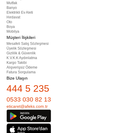
Mutfak
Banyo
Elektrikli Ev Aleti
Hırdavat
Oto
Boya
Mobilya
Müşteri İlişkileri
Mesafeli Satış Sözleşmesi
Üyelik Sözleşmesi
Gizlilik & Güvenlik
K.V.K.K Aydınlatma
Kargo Takibi
Alışverişsiz Ödeme
Fatura Sorgulama
Bize Ulaşın
444 5 235
0533 030 82 13
eticaret@afeks.com.tr