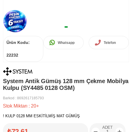
Ürün Kodu:
Whatsapp
Telefon
22232
System Antik Gümüş 128 mm Çekme Mobilya
Kulpu (SY4485 0128 OSM)
Barkod
:
8692617185793
Stok Miktarı
:
20+
! KULP 0128 MM ESKİTİLMİŞ MAT GÜMÜŞ
ADET
₺72,61