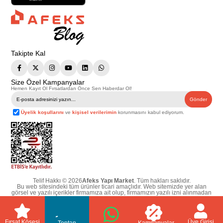
Takipte Kal
Size Özel Kampanyalar
Hemen Kayıt Ol Fırsatlardan Önce Sen Haberdar Ol!
Gönder
Üyelik koşullarını
ve
kişisel verilerimin
korunmasını kabul ediyorum.
Telif Hakkı © 2026
Afeks Yapı Market
. Tüm hakları saklıdır.
Bu web sitesindeki tüm ürünler ticari amaçlıdır. Web sitemizde yer alan
görsel ve yazılı içerikler firmamıza ait olup, firmamızın yazılı izni alınmadan
hiçbir yazılı/görsel içerik, logo, kopyalanamaz, kaynak gösterilemez ve
başka yerlerde kullanılamaz. İçeriklerin izin alınmadan kopyalanması ve
kullanılması 5846 sayılı Fikir ve Sanat Eserleri Yasasına göre suçtur.
Fırsat Köşesi
Üye Girişi