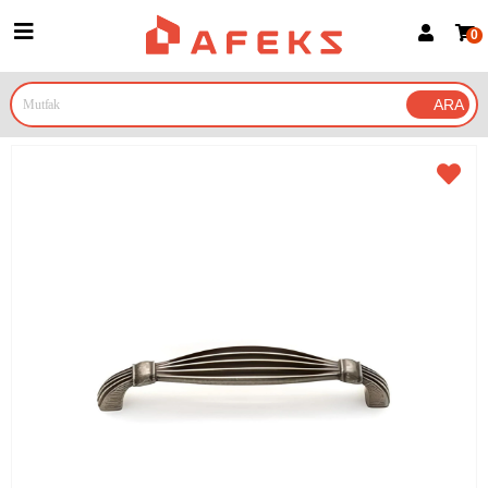
0
Üye Girişi
Üye Ol
Google İle Bağlan