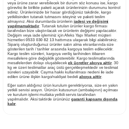
veya ürüne zarar verebilecek bir durum söz konusu ise, kargo
görevlisi ile birlikte paketi açarak ürünlerinizin durumunu kontrol
ediniz. Ürünlerinizde bir hasar gördüğünüz takdirde, kargo
yetkilisinden tutanak tutmasını isteyiniz ve paketi teslim
almayınız. Aksi durumlarda ürünlerin
iadesi ve değişimi
yapılmamaktadır
. Tutanak tutulan ürünler kargo firması
tarafından bize ulaştırılacak ve ürünlerin değişimi yapılacaktır.
Değişim veya iade işleminiz için Afeks Yapı Market müşteri
hizmetleri
0533 030 82 13
hattımıza ulaşarak bilgi alabilirsiniz.
Sipariş oluşturduğunuz ürünler satın alma ekranlarında size
gösterilen tarih / tarihler arasında kargoya teslim edilecektir.
Kargo teslim süreleri, kargoya veriliş tarihinden itibaren
mesafelere göre değişiklik gösterebilir. Kargo teslimatlarında
mesafelerden dolayı oluşabilecek
ek ücretler alıcıya aittir
. 30
kg ve üzeri teslimatlar araç üstü gerçekleşmektedir ve teslimat
süreleri uzayabilir. Cayma hakkı kullanılması nedeni ile iade
edilen ürüne ilişkin kargo/nakliyat bedeli
alıcıya aittir
.
Eğer satın aldığınız ürün kurulum gerektiriyorsa, size en yakın
yetkili servisi arayın. Ürünün kutusunun (ambalajının) açılması
ve kurulum işlemi mutlaka yetkili servis tarafından
yapılmalıdır. Aksi taktirde ürününüz
garanti kapsamı dışında
kalır
.