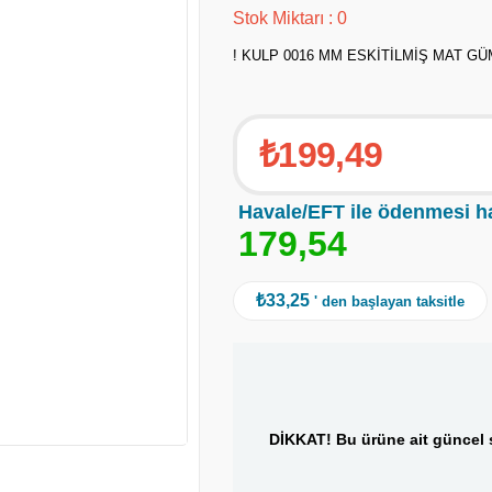
Stok Miktarı
:
0
! KULP 0016 MM ESKİTİLMİŞ MAT G
₺199,49
Havale/EFT ile ödenmesi h
1
7
9
,
5
4
₺33,25
' den başlayan taksitle
DİKKAT! Bu ürüne ait güncel s