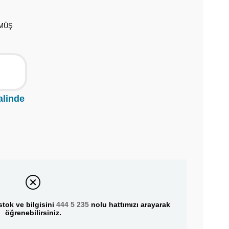
ÜMÜŞ
alinde
tok ve bilgisini
444 5 235
nolu hattımızı arayarak
öğrenebilirsiniz.