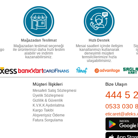
Mağazadan Teslimat
Hızlı Destek
Mağazadan teslimat seçeneği
Mesai saatleri içinde iletişim
Si
rgo
ile ürünlerinizi daha hızlı teslim
kanallarımızı kullanarak
i
alabilir ve indirim
deneyimli müşteri
v
kazanabilirsiniz.
temsilcilerimize hızla
ulaşabilirisiniz.
Müşteri İlişkileri
Bize Ulaşın
Mesafeli Satış Sözleşmesi
444 5 
Üyelik Sözleşmesi
Gizlilik & Güvenlik
0533 030 
K.V.K.K Aydınlatma
Kargo Takibi
eticaret@afeks.
Alışverişsiz Ödeme
Fatura Sorgulama