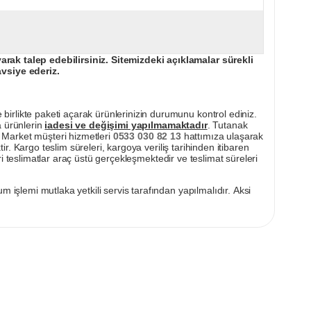
ak talep edebilirsiniz. Sitemizdeki açıklamalar sürekli
avsiye ederiz.
irlikte paketi açarak ürünlerinizin durumunu kontrol ediniz.
a ürünlerin
iadesi ve değişimi yapılmamaktadır
. Tutanak
pı Market müşteri hizmetleri
0533 030 82 13
hattımıza ulaşarak
ir. Kargo teslim süreleri, kargoya veriliş tarihinden itibaren
i teslimatlar araç üstü gerçekleşmektedir ve teslimat süreleri
m işlemi mutlaka yetkili servis tarafından yapılmalıdır. Aksi