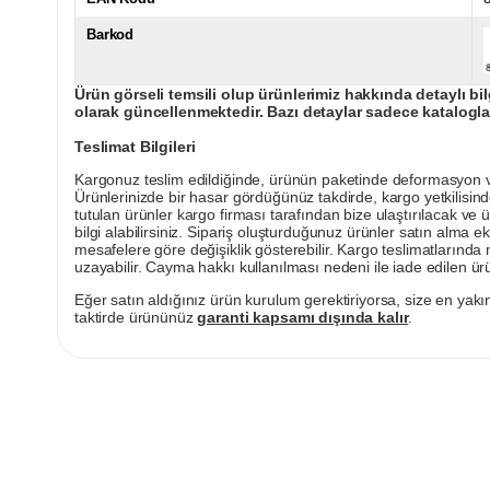
Barkod
Ürün görseli temsili olup ürünlerimiz hakkında detaylı bil
olarak güncellenmektedir. Bazı detaylar sadece kataloglar
Teslimat Bilgileri
Kargonuz teslim edildiğinde, ürünün paketinde deformasyon vey
Ürünlerinizde bir hasar gördüğünüz takdirde, kargo yetkilisind
tutulan ürünler kargo firması tarafından bize ulaştırılacak ve 
bilgi alabilirsiniz. Sipariş oluşturduğunuz ürünler satın alma ek
mesafelere göre değişiklik gösterebilir. Kargo teslimatlarınd
uzayabilir. Cayma hakkı kullanılması nedeni ile iade edilen ürü
Eğer satın aldığınız ürün kurulum gerektiriyorsa, size en yakın
taktirde ürününüz
garanti kapsamı dışında kalır
.