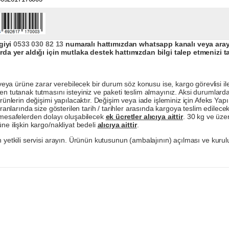
giyi
0533 030 82 13
numaralı hattımızdan whatsapp kanalı veya arayar
da yer aldığı için mutlaka destek hattımızdan bilgi talep etmenizi t
a ürüne zarar verebilecek bir durum söz konusu ise, kargo görevlisi ile b
en tutanak tutmasını isteyiniz ve paketi teslim almayınız. Aksi durumlard
ürünlerin değişimi yapılacaktır. Değişim veya iade işleminiz için Afeks Ya
ranlarında size gösterilen tarih / tarihler arasında kargoya teslim edilecekt
a mesafelerden dolayı oluşabilecek
ek ücretler alıcıya aittir
. 30 kg ve üzer
ne ilişkin kargo/nakliyat bedeli
alıcıya aittir
.
 yetkili servisi arayın. Ürünün kutusunun (ambalajının) açılması ve kurulu