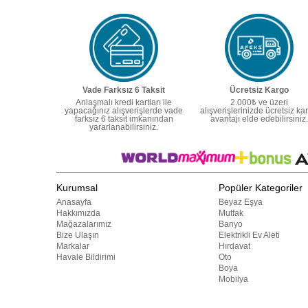
Vade Farksız 6 Taksit
Ücretsiz Kargo
Anlaşmalı kredi kartları ile
2.000₺ ve üzeri
yapacağınız alışverişlerde vade
alışverişlerinizde ücretsiz ka
farksız 6 taksit imkanından
avantajı elde edebilirsiniz.
yararlanabilirsiniz.
Kurumsal
Popüler Kategoriler
Anasayfa
Beyaz Eşya
Hakkımızda
Mutfak
Mağazalarımız
Banyo
Bize Ulaşın
Elektrikli Ev Aleti
Markalar
Hırdavat
Havale Bildirimi
Oto
Boya
Mobilya