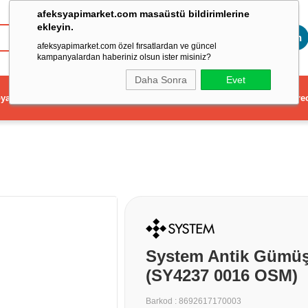
afeksyapimarket.com masaüstü bildirimlerine
ekleyin.
Toptan
afeksyapimarket.com özel fırsatlardan ve güncel
kampanyalardan haberiniz olsun ister misiniz?
Daha Sonra
Evet
ya
Elektrikli El Aleti
Aydınlatma ve Elektrik
Dekorasyon ve Ev Gere
System Antik Gümü
(SY4237 0016 OSM)
Barkod
:
8692617170003