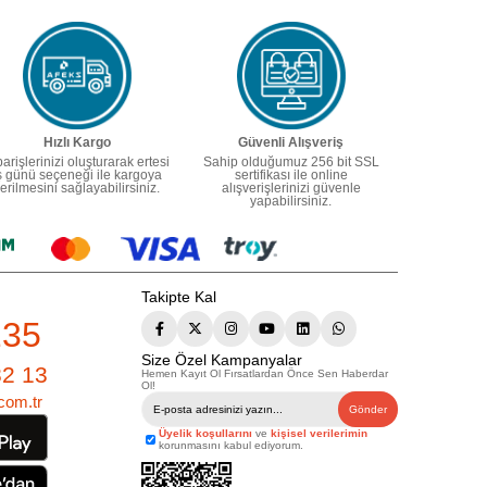
Hızlı Kargo
Güvenli Alışveriş
parişlerinizi oluşturarak ertesi
Sahip olduğumuz 256 bit SSL
ş günü seçeneği ile kargoya
sertifikası ile online
erilmesini sağlayabilirsiniz.
alışverişlerinizi güvenle
yapabilirsiniz.
Takipte Kal
235
Size Özel Kampanyalar
82 13
Hemen Kayıt Ol Fırsatlardan Önce Sen Haberdar
Ol!
com.tr
Gönder
Üyelik koşullarını
ve
kişisel verilerimin
korunmasını kabul ediyorum.