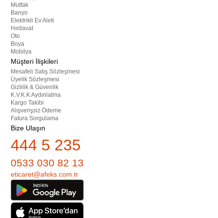
Mutfak
Banyo
Elektrikli Ev Aleti
Hırdavat
Oto
Boya
Mobilya
Müşteri İlişkileri
Mesafeli Satış Sözleşmesi
Üyelik Sözleşmesi
Gizlilik & Güvenlik
K.V.K.K Aydınlatma
Kargo Takibi
Alışverişsiz Ödeme
Fatura Sorgulama
Bize Ulaşın
444 5 235
0533 030 82 13
eticaret@afeks.com.tr