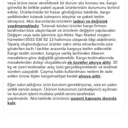
veya ürüne zarar verebilecek bir durum söz konusu ise, kargo
görevlisi ile birlikte paketi açarak ürünlerinizin durumunu kontrol
ediniz. Ürünlerinizde bir hasar gördüğünüz takdirde, kargo
yetkilisinden tutanak tutmasını isteyiniz ve paketi teslim
almayınız. Aksi durumlarda ürünlerin
iadesi ve değişimi
yapılmamaktadır
. Tutanak tutulan ürünler kargo firması
tarafından bize ulaştırılacak ve ürünlerin değişimi yapılacaktır.
Değişim veya iade işleminiz için Afeks Yapı Market müşteri
hizmetleri
0533 030 82 13
hattımıza ulaşarak bilgi alabilirsiniz.
Sipariş oluşturduğunuz ürünler satın alma ekranlarında size
gösterilen tarih / tarihler arasında kargoya teslim edilecektir.
Kargo teslim süreleri, kargoya veriliş tarihinden itibaren
mesafelere göre değişiklik gösterebilir. Kargo teslimatlarında
mesafelerden dolayı oluşabilecek
ek ücretler alıcıya aittir
. 30
kg ve üzeri teslimatlar araç üstü gerçekleşmektedir ve teslimat
süreleri uzayabilir. Cayma hakkı kullanılması nedeni ile iade
edilen ürüne ilişkin kargo/nakliyat bedeli
alıcıya aittir
.
Eğer satın aldığınız ürün kurulum gerektiriyorsa, size en yakın
yetkili servisi arayın. Ürünün kutusunun (ambalajının) açılması
ve kurulum işlemi mutlaka yetkili servis tarafından
yapılmalıdır. Aksi taktirde ürününüz
garanti kapsamı dışında
kalır
.