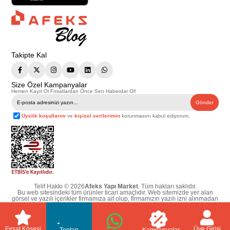
Takipte Kal
Size Özel Kampanyalar
Hemen Kayıt Ol Fırsatlardan Önce Sen Haberdar Ol!
Gönder
Üyelik koşullarını
ve
kişisel verilerimin
korunmasını kabul ediyorum.
Telif Hakkı © 2026
Afeks Yapı Market
. Tüm hakları saklıdır.
Bu web sitesindeki tüm ürünler ticari amaçlıdır. Web sitemizde yer alan
görsel ve yazılı içerikler firmamıza ait olup, firmamızın yazılı izni alınmadan
hiçbir yazılı/görsel içerik, logo, kopyalanamaz, kaynak gösterilemez ve
başka yerlerde kullanılamaz. İçeriklerin izin alınmadan kopyalanması ve
kullanılması 5846 sayılı Fikir ve Sanat Eserleri Yasasına göre suçtur.
Fırsat Köşesi
Üye Girişi