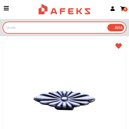
0
Üye Girişi
Üye Ol
Google İle Bağlan