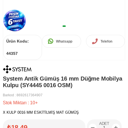
Ürün Kodu:
Whatsapp
Telefon
44357
System Antik Gümüş 16 mm Düğme Mobilya
Kulpu (SY4445 0016 OSM)
Barkod
:
8692617364907
Stok Miktarı
:
10+
X KULP 0016 MM ESKİTİLMİŞ MAT GÜMÜŞ
ADET
₺18,49