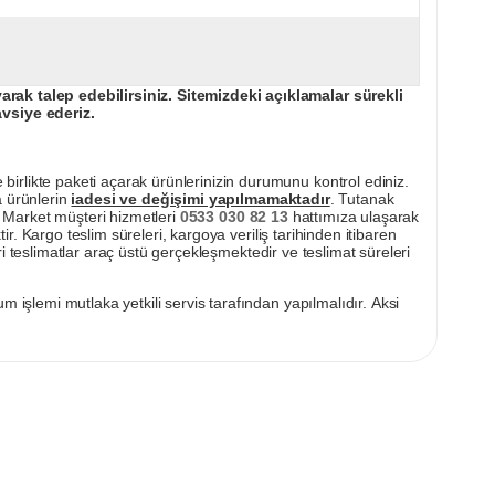
ak talep edebilirsiniz. Sitemizdeki açıklamalar sürekli
avsiye ederiz.
irlikte paketi açarak ürünlerinizin durumunu kontrol ediniz.
a ürünlerin
iadesi ve değişimi yapılmamaktadır
. Tutanak
pı Market müşteri hizmetleri
0533 030 82 13
hattımıza ulaşarak
ir. Kargo teslim süreleri, kargoya veriliş tarihinden itibaren
i teslimatlar araç üstü gerçekleşmektedir ve teslimat süreleri
m işlemi mutlaka yetkili servis tarafından yapılmalıdır. Aksi