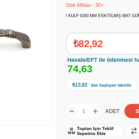
Stok Miktarı
:
30+
! KULP 0160 MM ESKİTİLMİŞ MAT G
₺82,92
Havale/EFT ile ödenmesi h
7
4
,
6
3
₺13,82
' den başlayan taksitle
ADET
Toptan İçin Teklif
Sepetine Ekle