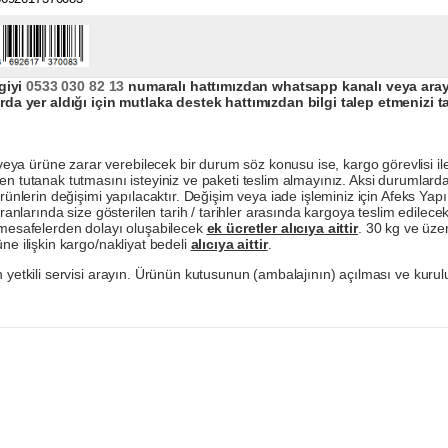
giyi
0533 030 82 13
numaralı hattımızdan whatsapp kanalı veya arayar
da yer aldığı için mutlaka destek hattımızdan bilgi talep etmenizi t
a ürüne zarar verebilecek bir durum söz konusu ise, kargo görevlisi ile b
en tutanak tutmasını isteyiniz ve paketi teslim almayınız. Aksi durumlard
ürünlerin değişimi yapılacaktır. Değişim veya iade işleminiz için Afeks Ya
ranlarında size gösterilen tarih / tarihler arasında kargoya teslim edilecekt
a mesafelerden dolayı oluşabilecek
ek ücretler alıcıya aittir
. 30 kg ve üzer
ne ilişkin kargo/nakliyat bedeli
alıcıya aittir
.
 yetkili servisi arayın. Ürünün kutusunun (ambalajının) açılması ve kurulu