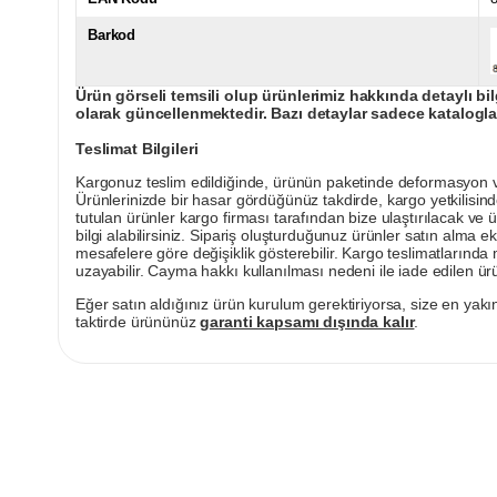
Barkod
Ürün görseli temsili olup ürünlerimiz hakkında detaylı bil
olarak güncellenmektedir. Bazı detaylar sadece kataloglar
Teslimat Bilgileri
Kargonuz teslim edildiğinde, ürünün paketinde deformasyon vey
Ürünlerinizde bir hasar gördüğünüz takdirde, kargo yetkilisind
tutulan ürünler kargo firması tarafından bize ulaştırılacak ve 
bilgi alabilirsiniz. Sipariş oluşturduğunuz ürünler satın alma ek
mesafelere göre değişiklik gösterebilir. Kargo teslimatlarınd
uzayabilir. Cayma hakkı kullanılması nedeni ile iade edilen ürü
Eğer satın aldığınız ürün kurulum gerektiriyorsa, size en yakın
taktirde ürününüz
garanti kapsamı dışında kalır
.