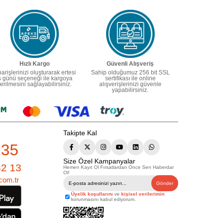
Hızlı Kargo
Güvenli Alışveriş
parişlerinizi oluşturarak ertesi
Sahip olduğumuz 256 bit SSL
ş günü seçeneği ile kargoya
sertifikası ile online
erilmesini sağlayabilirsiniz.
alışverişlerinizi güvenle
yapabilirsiniz.
Takipte Kal
235
Size Özel Kampanyalar
82 13
Hemen Kayıt Ol Fırsatlardan Önce Sen Haberdar
Ol!
com.tr
Gönder
Üyelik koşullarını
ve
kişisel verilerimin
korunmasını kabul ediyorum.