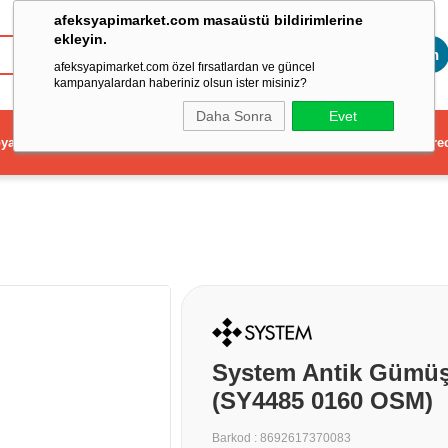
afeksyapimarket.com masaüstü bildirimlerine
ekleyin.
Toptan
afeksyapimarket.com özel fırsatlardan ve güncel
kampanyalardan haberiniz olsun ister misiniz?
Daha Sonra
Evet
ya
Elektrikli El Aleti
Aydınlatma ve Elektrik
Dekorasyon ve Ev Gere
System Antik Gümü
(SY4485 0160 OSM)
Barkod
:
8692617370083