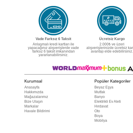
Vade Farksız 6 Taksit
Ücretsiz Kargo
Anlaşmalı kredi kartları ile
2.000₺ ve üzeri
yapacağınız alışverişlerde vade
alışverişlerinizde ücretsiz ka
farksız 6 taksit imkanından
avantajı elde edebilirsiniz.
yararlanabilirsiniz.
Kurumsal
Popüler Kategoriler
Anasayfa
Beyaz Eşya
Hakkımızda
Mutfak
Mağazalarımız
Banyo
Bize Ulaşın
Elektrikli Ev Aleti
Markalar
Hırdavat
Havale Bildirimi
Oto
Boya
Mobilya