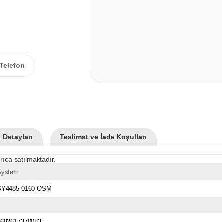
Telefon
 Detayları
Teslimat ve İade Koşulları
rıca satılmaktadır.
System
SY4485 0160 OSM
8692617370083