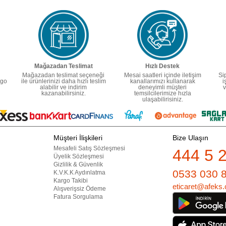
Mağazadan Teslimat
Hızlı Destek
Mağazadan teslimat seçeneği
Mesai saatleri içinde iletişim
Si
rgo
ile ürünlerinizi daha hızlı teslim
kanallarımızı kullanarak
i
alabilir ve indirim
deneyimli müşteri
v
kazanabilirsiniz.
temsilcilerimize hızla
ulaşabilirisiniz.
Müşteri İlişkileri
Bize Ulaşın
Mesafeli Satış Sözleşmesi
444 5 
Üyelik Sözleşmesi
Gizlilik & Güvenlik
0533 030 
K.V.K.K Aydınlatma
Kargo Takibi
eticaret@afeks.
Alışverişsiz Ödeme
Fatura Sorgulama