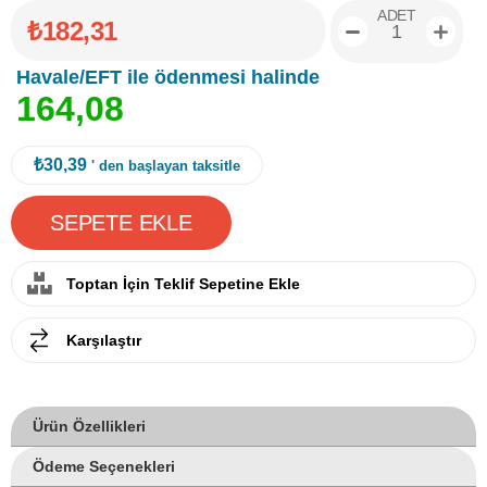
ADET
₺182,31
Havale/EFT ile ödenmesi halinde
1
6
4
,
0
8
₺30,39
' den başlayan taksitle
Toptan İçin Teklif Sepetine Ekle
Karşılaştır
Ürün Özellikleri
Ödeme Seçenekleri