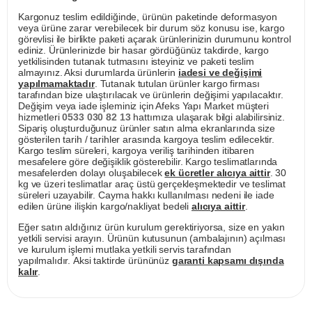
Kargonuz teslim edildiğinde, ürünün paketinde deformasyon
veya ürüne zarar verebilecek bir durum söz konusu ise, kargo
görevlisi ile birlikte paketi açarak ürünlerinizin durumunu kontrol
ediniz. Ürünlerinizde bir hasar gördüğünüz takdirde, kargo
yetkilisinden tutanak tutmasını isteyiniz ve paketi teslim
almayınız. Aksi durumlarda ürünlerin
iadesi ve değişimi
yapılmamaktadır
. Tutanak tutulan ürünler kargo firması
tarafından bize ulaştırılacak ve ürünlerin değişimi yapılacaktır.
Değişim veya iade işleminiz için Afeks Yapı Market müşteri
hizmetleri
0533 030 82 13
hattımıza ulaşarak bilgi alabilirsiniz.
Sipariş oluşturduğunuz ürünler satın alma ekranlarında size
gösterilen tarih / tarihler arasında kargoya teslim edilecektir.
Kargo teslim süreleri, kargoya veriliş tarihinden itibaren
mesafelere göre değişiklik gösterebilir. Kargo teslimatlarında
mesafelerden dolayı oluşabilecek
ek ücretler alıcıya aittir
. 30
kg ve üzeri teslimatlar araç üstü gerçekleşmektedir ve teslimat
süreleri uzayabilir. Cayma hakkı kullanılması nedeni ile iade
edilen ürüne ilişkin kargo/nakliyat bedeli
alıcıya aittir
.
Eğer satın aldığınız ürün kurulum gerektiriyorsa, size en yakın
yetkili servisi arayın. Ürünün kutusunun (ambalajının) açılması
ve kurulum işlemi mutlaka yetkili servis tarafından
yapılmalıdır. Aksi taktirde ürününüz
garanti kapsamı dışında
kalır
.