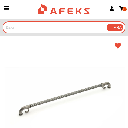
0
Üye Girişi
Üye Ol
Google İle Bağlan