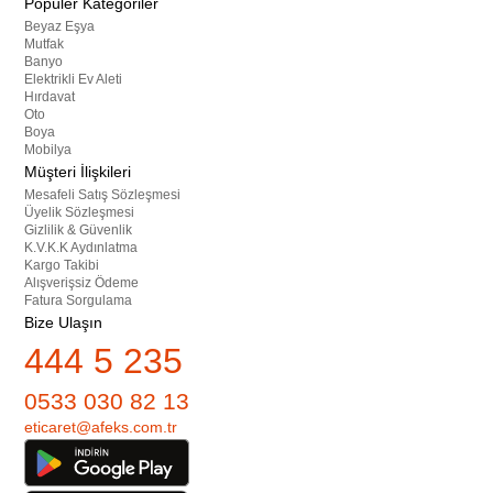
Popüler Kategoriler
Beyaz Eşya
Mutfak
Banyo
Elektrikli Ev Aleti
Hırdavat
Oto
Boya
Mobilya
Müşteri İlişkileri
Mesafeli Satış Sözleşmesi
Üyelik Sözleşmesi
Gizlilik & Güvenlik
K.V.K.K Aydınlatma
Kargo Takibi
Alışverişsiz Ödeme
Fatura Sorgulama
Bize Ulaşın
444 5 235
0533 030 82 13
eticaret@afeks.com.tr