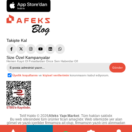
Takipte Kal
Size Özel Kampanyalar
Hemen Kayıt Ol Fırsatlardan Önce Sen Haberdar Ol!
Gönder
Üyelik koşullarını
ve
kişisel verilerimin
korunmasını kabul ediyorum.
Telif Hakkı © 2026
Afeks Yapı Market
. Tüm hakları saklıdır.
Bu web sitesindeki tüm ürünler ticari amaçlıdır. Web sitemizde yer alan
görsel ve yazılı içerikler firmamıza ait olup, firmamızın yazılı izni alınmadan
hiçbir yazılı/görsel içerik, logo, kopyalanamaz, kaynak gösterilemez ve
başka yerlerde kullanılamaz. İçeriklerin izin alınmadan kopyalanması ve