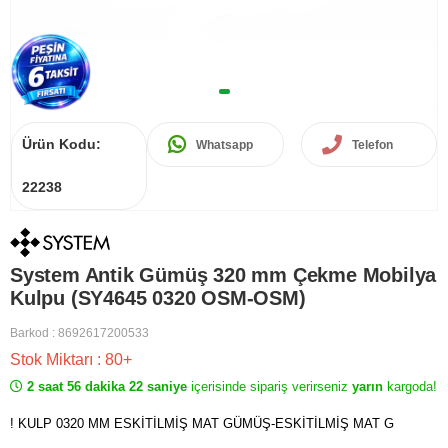
Ürün Kodu:
Whatsapp
Telefon
22238
System Antik Gümüş 320 mm Çekme Mobilya
Kulpu (SY4645 0320 OSM-OSM)
Barkod
:
8692617200533
Stok Miktarı
:
80+
2 saat 56 dakika 22 saniye
içerisinde sipariş verirseniz
yarın
kargoda!
! KULP 0320 MM ESKİTİLMİŞ MAT GÜMÜŞ-ESKİTİLMİŞ MAT G