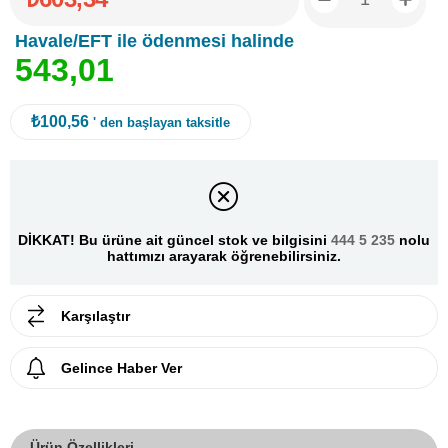
Havale/EFT ile ödenmesi halinde
5
4
3
,
0
1
₺100,56
' den başlayan taksitle
DİKKAT! Bu ürüne ait güncel stok ve bilgisini
444 5 235
nolu
hattımızı arayarak öğrenebilirsiniz.
Karşılaştır
Gelince Haber Ver
Ürün Özellikleri