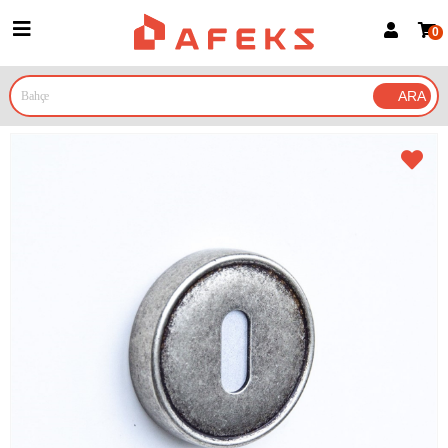
0
Üye Girişi
Üye Ol
Google İle Bağlan