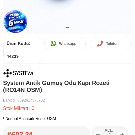
Ürün Kodu:
Whatsapp
Telefon
44239
System Antik Gümüş Oda Kapı Rozeti
(RO14N OSM)
Barkod
:
8692617373732
Stok Miktarı
:
0
! Normal Anahtarlı Roset OSM
ADET
₺603,34