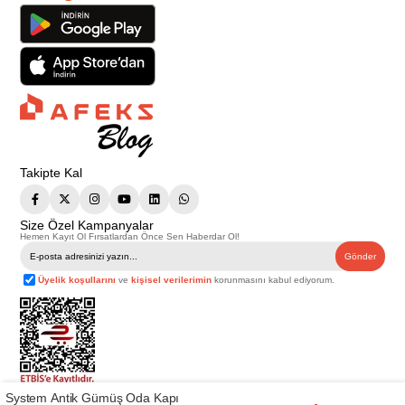
Takipte Kal
Size Özel Kampanyalar
Hemen Kayıt Ol Fırsatlardan Önce Sen Haberdar Ol!
Gönder
Üyelik koşullarını
ve
kişisel verilerimin
korunmasını kabul ediyorum.
System Antik Gümüş Oda Kapı
Telif Hakkı © 2026
Afeks Yapı Market
. Tüm hakları saklıdır.