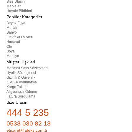
Bize Ulaşın
Markalar
Havale Bildirimi
Popüler Kategoriler
Beyaz Eşya
Mutfak
Banyo
Elektrikli Ev Aleti
Hırdavat
Oto
Boya
Mobilya
Müşteri İlişkileri
Mesafeli Satış Sözleşmesi
Üyelik Sözleşmesi
Gizlilik & Güvenlik
K.V.K.K Aydınlatma
Kargo Takibi
Alışverişsiz Ödeme
Fatura Sorgulama
Bize Ulaşın
444 5 235
0533 030 82 13
eticaret@afeks.com.tr