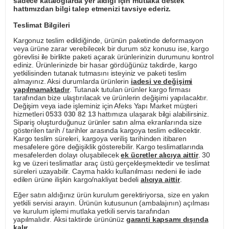
sadece kataloglarda yer aldığı için mutlaka destek
hattımızdan bilgi talep etmenizi tavsiye ederiz.
Teslimat Bilgileri
Kargonuz teslim edildiğinde, ürünün paketinde deformasyon
veya ürüne zarar verebilecek bir durum söz konusu ise, kargo
görevlisi ile birlikte paketi açarak ürünlerinizin durumunu kontrol
ediniz. Ürünlerinizde bir hasar gördüğünüz takdirde, kargo
yetkilisinden tutanak tutmasını isteyiniz ve paketi teslim
almayınız. Aksi durumlarda ürünlerin
iadesi ve değişimi
yapılmamaktadır
. Tutanak tutulan ürünler kargo firması
tarafından bize ulaştırılacak ve ürünlerin değişimi yapılacaktır.
Değişim veya iade işleminiz için Afeks Yapı Market müşteri
hizmetleri
0533 030 82 13
hattımıza ulaşarak bilgi alabilirsiniz.
Sipariş oluşturduğunuz ürünler satın alma ekranlarında size
gösterilen tarih / tarihler arasında kargoya teslim edilecektir.
Kargo teslim süreleri, kargoya veriliş tarihinden itibaren
mesafelere göre değişiklik gösterebilir. Kargo teslimatlarında
mesafelerden dolayı oluşabilecek
ek ücretler alıcıya aittir
. 30
kg ve üzeri teslimatlar araç üstü gerçekleşmektedir ve teslimat
süreleri uzayabilir. Cayma hakkı kullanılması nedeni ile iade
edilen ürüne ilişkin kargo/nakliyat bedeli
alıcıya aittir
.
Eğer satın aldığınız ürün kurulum gerektiriyorsa, size en yakın
yetkili servisi arayın. Ürünün kutusunun (ambalajının) açılması
ve kurulum işlemi mutlaka yetkili servis tarafından
yapılmalıdır. Aksi taktirde ürününüz
garanti kapsamı dışında
kalır
.