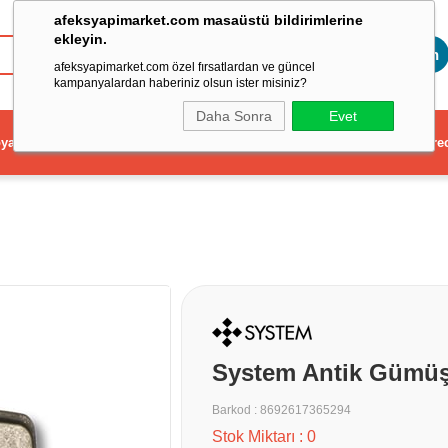
afeksyapimarket.com masaüstü bildirimlerine
ekleyin.
Toptan
afeksyapimarket.com özel fırsatlardan ve güncel
kampanyalardan haberiniz olsun ister misiniz?
Daha Sonra
Evet
ya
Elektrikli El Aleti
Aydınlatma ve Elektrik
Dekorasyon ve Ev Gere
System Antik Gümüş
Barkod
:
8692617365294
Stok Miktarı
:
0