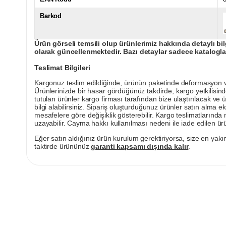
Barkod
Ürün görseli temsili olup ürünlerimiz hakkında detaylı bil
olarak güncellenmektedir. Bazı detaylar sadece kataloglar
Teslimat Bilgileri
Kargonuz teslim edildiğinde, ürünün paketinde deformasyon vey
Ürünlerinizde bir hasar gördüğünüz takdirde, kargo yetkilisind
tutulan ürünler kargo firması tarafından bize ulaştırılacak ve 
bilgi alabilirsiniz. Sipariş oluşturduğunuz ürünler satın alma ek
mesafelere göre değişiklik gösterebilir. Kargo teslimatlarınd
uzayabilir. Cayma hakkı kullanılması nedeni ile iade edilen ürü
Eğer satın aldığınız ürün kurulum gerektiriyorsa, size en yakın
taktirde ürününüz
garanti kapsamı dışında kalır
.