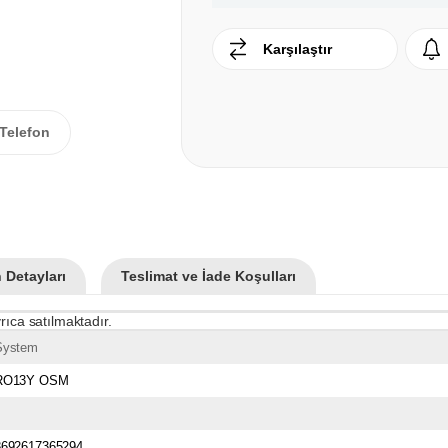
Karşılaştır
Telefon
 Detayları
Teslimat ve İade Koşulları
rıca satılmaktadır.
System
RO13Y OSM
8692617365294