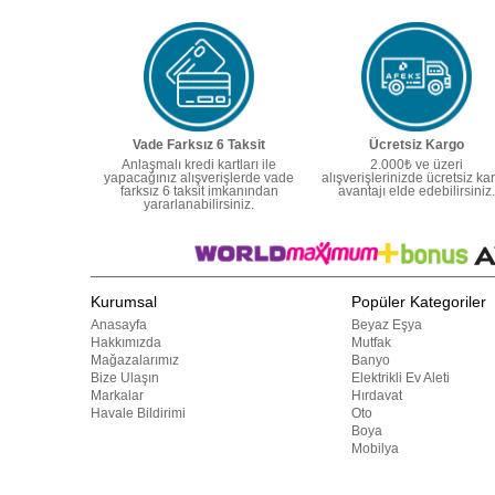
Vade Farksız 6 Taksit
Ücretsiz Kargo
Anlaşmalı kredi kartları ile
2.000₺ ve üzeri
yapacağınız alışverişlerde vade
alışverişlerinizde ücretsiz ka
farksız 6 taksit imkanından
avantajı elde edebilirsiniz.
yararlanabilirsiniz.
Kurumsal
Popüler Kategoriler
Anasayfa
Beyaz Eşya
Hakkımızda
Mutfak
Mağazalarımız
Banyo
Bize Ulaşın
Elektrikli Ev Aleti
Markalar
Hırdavat
Havale Bildirimi
Oto
Boya
Mobilya