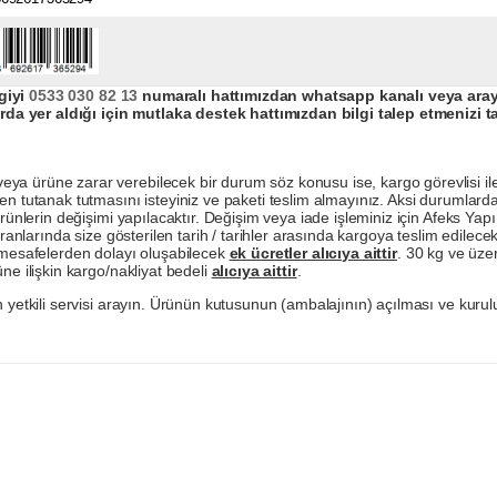
giyi
0533 030 82 13
numaralı hattımızdan whatsapp kanalı veya arayar
da yer aldığı için mutlaka destek hattımızdan bilgi talep etmenizi t
a ürüne zarar verebilecek bir durum söz konusu ise, kargo görevlisi ile b
en tutanak tutmasını isteyiniz ve paketi teslim almayınız. Aksi durumlard
ürünlerin değişimi yapılacaktır. Değişim veya iade işleminiz için Afeks Ya
ranlarında size gösterilen tarih / tarihler arasında kargoya teslim edilecekt
a mesafelerden dolayı oluşabilecek
ek ücretler alıcıya aittir
. 30 kg ve üzer
ne ilişkin kargo/nakliyat bedeli
alıcıya aittir
.
 yetkili servisi arayın. Ürünün kutusunun (ambalajının) açılması ve kurulu