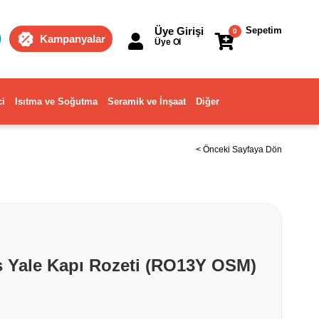
Üye Girişi
Sepetim
0
Kampanyalar
Üye Ol
ci
Isıtma ve Soğutma
Seramik ve İnşaat
Diğer
< Önceki Sayfaya Dön
 Yale Kapı Rozeti (RO13Y OSM)