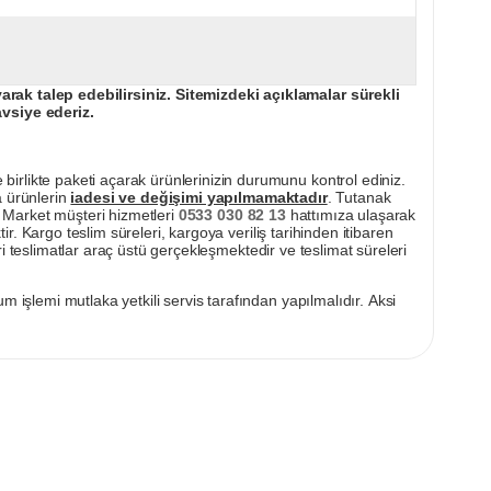
ak talep edebilirsiniz. Sitemizdeki açıklamalar sürekli
avsiye ederiz.
irlikte paketi açarak ürünlerinizin durumunu kontrol ediniz.
a ürünlerin
iadesi ve değişimi yapılmamaktadır
. Tutanak
pı Market müşteri hizmetleri
0533 030 82 13
hattımıza ulaşarak
ir. Kargo teslim süreleri, kargoya veriliş tarihinden itibaren
i teslimatlar araç üstü gerçekleşmektedir ve teslimat süreleri
m işlemi mutlaka yetkili servis tarafından yapılmalıdır. Aksi