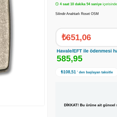
4 saat 10 dakika 53 saniye
içerisinde
Silindir Anahtarlı Roset OSM
₺651,06
Havale/EFT ile ödenmesi h
5
8
5
,
9
5
₺108,51
' den başlayan taksitle
DİKKAT! Bu ürüne ait güncel s