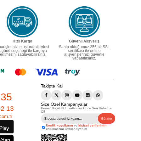
Hızlı Kargo
Güvenli Alışveriş
parişlerinizi oluşturarak ertesi
Sahip olduğumuz 256 bit SSL
ş günü seçeneği ile kargoya
sertifikası ile online
erilmesini sağlayabilirsiniz.
alışverişlerinizi güvenle
yapabilirsiniz.
Takipte Kal
235
Size Özel Kampanyalar
82 13
Hemen Kayıt Ol Fırsatlardan Önce Sen Haberdar
Ol!
com.tr
Gönder
Üyelik koşullarını
ve
kişisel verilerimin
korunmasını kabul ediyorum.