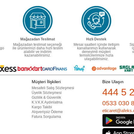
Mağazadan Teslimat
Hızlı Destek
Mağazadan teslimat seçeneği
Mesai saatleri içinde iletişim
Si
rgo
ile ürünlerinizi daha hızlı teslim
kanallarımızı kullanarak
i
alabilir ve indirim
deneyimli müşteri
v
kazanabilirsiniz.
temsilcilerimize hızla
ulaşabilirisiniz.
Müşteri İlişkileri
Bize Ulaşın
Mesafeli Satış Sözleşmesi
444 5 
Üyelik Sözleşmesi
Gizlilik & Güvenlik
0533 030 
K.V.K.K Aydınlatma
Kargo Takibi
eticaret@afeks.
Alışverişsiz Ödeme
Fatura Sorgulama