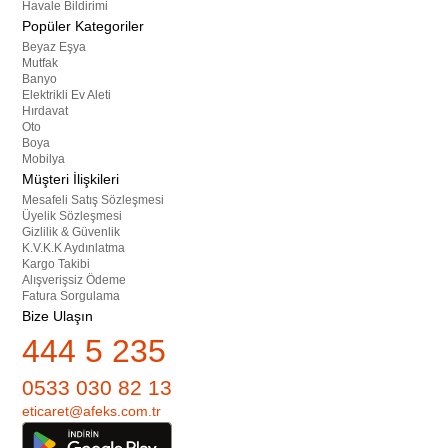
Havale Bildirimi
Popüler Kategoriler
Beyaz Eşya
Mutfak
Banyo
Elektrikli Ev Aleti
Hırdavat
Oto
Boya
Mobilya
Müşteri İlişkileri
Mesafeli Satış Sözleşmesi
Üyelik Sözleşmesi
Gizlilik & Güvenlik
K.V.K.K Aydınlatma
Kargo Takibi
Alışverişsiz Ödeme
Fatura Sorgulama
Bize Ulaşın
444 5 235
0533 030 82 13
eticaret@afeks.com.tr