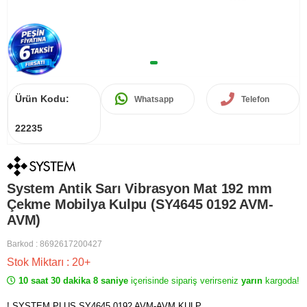
Ürün Kodu:
Whatsapp
Telefon
22235
System Antik Sarı Vibrasyon Mat 192 mm
Çekme Mobilya Kulpu (SY4645 0192 AVM-
AVM)
Barkod
:
8692617200427
Stok Miktarı
:
20+
10 saat 30 dakika 8 saniye
içerisinde sipariş verirseniz
yarın
kargoda!
! SYSTEM PLUS SY4645 0192 AVM-AVM KULP