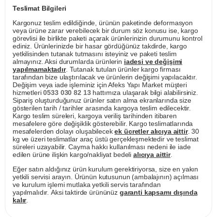
Teslimat Bilgileri
Kargonuz teslim edildiğinde, ürünün paketinde deformasyon
veya ürüne zarar verebilecek bir durum söz konusu ise, kargo
görevlisi ile birlikte paketi açarak ürünlerinizin durumunu kontrol
ediniz. Ürünlerinizde bir hasar gördüğünüz takdirde, kargo
yetkilisinden tutanak tutmasını isteyiniz ve paketi teslim
almayınız. Aksi durumlarda ürünlerin
iadesi ve değişimi
yapılmamaktadır
. Tutanak tutulan ürünler kargo firması
tarafından bize ulaştırılacak ve ürünlerin değişimi yapılacaktır.
Değişim veya iade işleminiz için Afeks Yapı Market müşteri
hizmetleri
0533 030 82 13
hattımıza ulaşarak bilgi alabilirsiniz.
Sipariş oluşturduğunuz ürünler satın alma ekranlarında size
gösterilen tarih / tarihler arasında kargoya teslim edilecektir.
Kargo teslim süreleri, kargoya veriliş tarihinden itibaren
mesafelere göre değişiklik gösterebilir. Kargo teslimatlarında
mesafelerden dolayı oluşabilecek
ek ücretler alıcıya aittir
. 30
kg ve üzeri teslimatlar araç üstü gerçekleşmektedir ve teslimat
süreleri uzayabilir. Cayma hakkı kullanılması nedeni ile iade
edilen ürüne ilişkin kargo/nakliyat bedeli
alıcıya aittir
.
Eğer satın aldığınız ürün kurulum gerektiriyorsa, size en yakın
yetkili servisi arayın. Ürünün kutusunun (ambalajının) açılması
ve kurulum işlemi mutlaka yetkili servis tarafından
yapılmalıdır. Aksi taktirde ürününüz
garanti kapsamı dışında
kalır
.