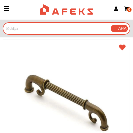
0
Üye Girişi
Üye Ol
Google İle Bağlan