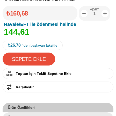
ADET
₺160,68
Havale/EFT ile ödenmesi halinde
1
4
4
,
6
1
₺26,78
' den başlayan taksitle
Toptan İçin Teklif Sepetine Ekle
Karşılaştır
Ürün Özellikleri