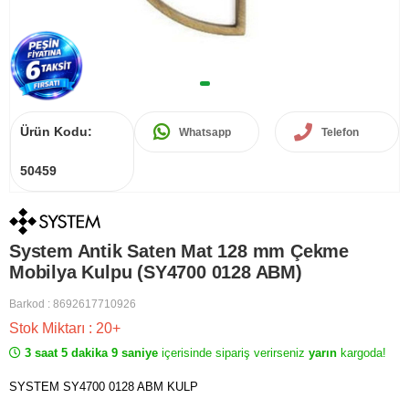
Ürün Kodu:
Whatsapp
Telefon
50459
System Antik Saten Mat 128 mm Çekme
Mobilya Kulpu (SY4700 0128 ABM)
Barkod
:
8692617710926
Stok Miktarı
:
20+
3 saat 5 dakika 9 saniye
içerisinde sipariş verirseniz
yarın
kargoda!
SYSTEM SY4700 0128 ABM KULP