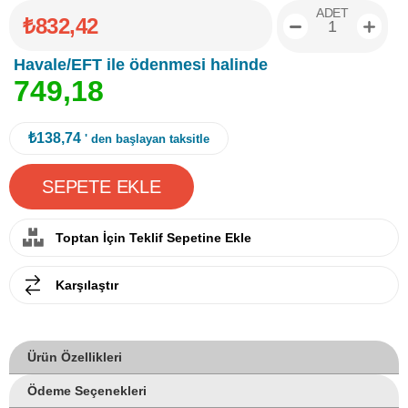
ADET
₺832,42
Havale/EFT ile ödenmesi halinde
7
4
9
,
1
8
₺138,74
' den başlayan taksitle
Toptan İçin Teklif Sepetine Ekle
Karşılaştır
Ürün Özellikleri
Ödeme Seçenekleri