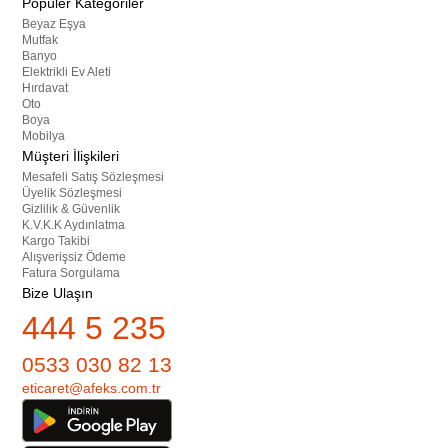
Popüler Kategoriler
Beyaz Eşya
Mutfak
Banyo
Elektrikli Ev Aleti
Hırdavat
Oto
Boya
Mobilya
Müşteri İlişkileri
Mesafeli Satış Sözleşmesi
Üyelik Sözleşmesi
Gizlilik & Güvenlik
K.V.K.K Aydınlatma
Kargo Takibi
Alışverişsiz Ödeme
Fatura Sorgulama
Bize Ulaşın
444 5 235
0533 030 82 13
eticaret@afeks.com.tr