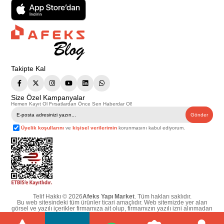
Takipte Kal
Size Özel Kampanyalar
Hemen Kayıt Ol Fırsatlardan Önce Sen Haberdar Ol!
Gönder
Üyelik koşullarını
ve
kişisel verilerimin
korunmasını kabul ediyorum.
Telif Hakkı © 2026
Afeks Yapı Market
. Tüm hakları saklıdır.
Bu web sitesindeki tüm ürünler ticari amaçlıdır. Web sitemizde yer alan
görsel ve yazılı içerikler firmamıza ait olup, firmamızın yazılı izni alınmadan
hiçbir yazılı/görsel içerik, logo, kopyalanamaz, kaynak gösterilemez ve
başka yerlerde kullanılamaz. İçeriklerin izin alınmadan kopyalanması ve