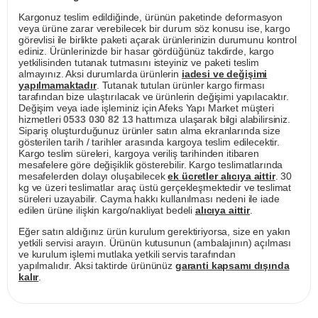
Kargonuz teslim edildiğinde, ürünün paketinde deformasyon
veya ürüne zarar verebilecek bir durum söz konusu ise, kargo
görevlisi ile birlikte paketi açarak ürünlerinizin durumunu kontrol
ediniz. Ürünlerinizde bir hasar gördüğünüz takdirde, kargo
yetkilisinden tutanak tutmasını isteyiniz ve paketi teslim
almayınız. Aksi durumlarda ürünlerin
iadesi ve değişimi
yapılmamaktadır
. Tutanak tutulan ürünler kargo firması
tarafından bize ulaştırılacak ve ürünlerin değişimi yapılacaktır.
Değişim veya iade işleminiz için Afeks Yapı Market müşteri
hizmetleri
0533 030 82 13
hattımıza ulaşarak bilgi alabilirsiniz.
Sipariş oluşturduğunuz ürünler satın alma ekranlarında size
gösterilen tarih / tarihler arasında kargoya teslim edilecektir.
Kargo teslim süreleri, kargoya veriliş tarihinden itibaren
mesafelere göre değişiklik gösterebilir. Kargo teslimatlarında
mesafelerden dolayı oluşabilecek
ek ücretler alıcıya aittir
. 30
kg ve üzeri teslimatlar araç üstü gerçekleşmektedir ve teslimat
süreleri uzayabilir. Cayma hakkı kullanılması nedeni ile iade
edilen ürüne ilişkin kargo/nakliyat bedeli
alıcıya aittir
.
Eğer satın aldığınız ürün kurulum gerektiriyorsa, size en yakın
yetkili servisi arayın. Ürünün kutusunun (ambalajının) açılması
ve kurulum işlemi mutlaka yetkili servis tarafından
yapılmalıdır. Aksi taktirde ürününüz
garanti kapsamı dışında
kalır
.