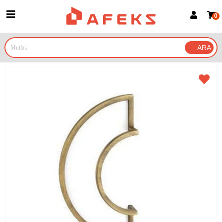
0
Üye Girişi
Üye Ol
Google İle Bağlan