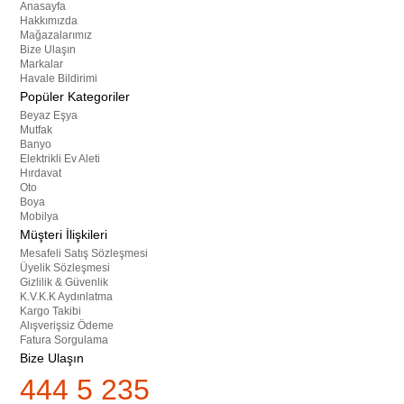
Anasayfa
Hakkımızda
Mağazalarımız
Bize Ulaşın
Markalar
Havale Bildirimi
Popüler Kategoriler
Beyaz Eşya
Mutfak
Banyo
Elektrikli Ev Aleti
Hırdavat
Oto
Boya
Mobilya
Müşteri İlişkileri
Mesafeli Satış Sözleşmesi
Üyelik Sözleşmesi
Gizlilik & Güvenlik
K.V.K.K Aydınlatma
Kargo Takibi
Alışverişsiz Ödeme
Fatura Sorgulama
Bize Ulaşın
444 5 235