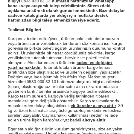
bilgiyi
0533 030 82 13
numaralı hattımızdan whatsapp
kanalı veya arayarak talep edebilirsiniz. Sitemizdeki
açıklamalar sürekli olarak güncellenmektedir. Bazı detaylar
sadece kataloglarda yer aldığı için mutlaka destek
hattımızdan bilgi talep etmenizi tavsiye ederiz.
Teslimat Bilgileri
Kargonuz teslim edildiğinde, ürünün paketinde deformasyon
veya ürüne zarar verebilecek bir durum söz konusu ise, kargo
görevlisi ile birlikte paketi açarak ürünlerinizin durumunu kontrol
ediniz. Ürünlerinizde bir hasar gördüğünüz takdirde, kargo
yetkilisinden tutanak tutmasını isteyiniz ve paketi teslim
almayınız. Aksi durumlarda ürünlerin
iadesi ve değişimi
yapılmamaktadır
. Tutanak tutulan ürünler kargo firması
tarafından bize ulaştırılacak ve ürünlerin değişimi yapılacaktır.
Değişim veya iade işleminiz için Afeks Yapı Market müşteri
hizmetleri
0533 030 82 13
hattımıza ulaşarak bilgi alabilirsiniz.
Sipariş oluşturduğunuz ürünler satın alma ekranlarında size
gösterilen tarih / tarihler arasında kargoya teslim edilecektir.
Kargo teslim süreleri, kargoya veriliş tarihinden itibaren
mesafelere göre değişiklik gösterebilir. Kargo teslimatlarında
mesafelerden dolayı oluşabilecek
ek ücretler alıcıya aittir
. 30
kg ve üzeri teslimatlar araç üstü gerçekleşmektedir ve teslimat
süreleri uzayabilir. Cayma hakkı kullanılması nedeni ile iade
edilen ürüne ilişkin kargo/nakliyat bedeli
alıcıya aittir
.
Eğer satın aldığınız ürün kurulum gerektiriyorsa, size en yakın
yetkili servisi arayın. Ürünün kutusunun (ambalajının) açılması