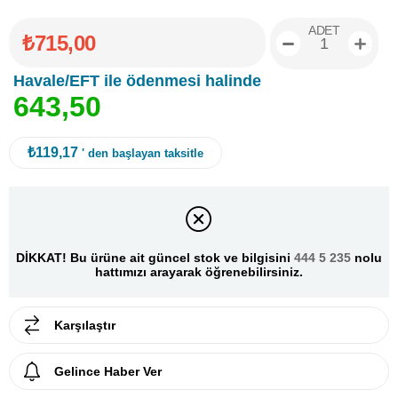
ADET
₺715,00
Havale/EFT ile ödenmesi halinde
6
4
3
,
5
0
₺119,17
' den başlayan taksitle
DİKKAT! Bu ürüne ait güncel stok ve bilgisini
444 5 235
nolu
hattımızı arayarak öğrenebilirsiniz.
Karşılaştır
Gelince Haber Ver