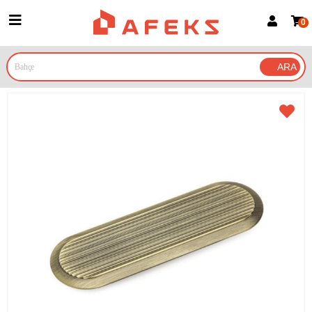
0
Üye Girişi
Üye Ol
Google İle Bağlan