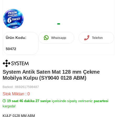
Ürün Kodu:
Whatsapp
Telefon
50472
System Antik Saten Mat 128 mm Çekme
Mobilya Kulpu (SY9040 0128 ABM)
Barkod
:
8692617598487
Stok Miktarı
:
0
19 saat 46 dakika 27 saniye
içerisinde sipariş verirseniz
pazartesi
kargoda!
KULP 0128 MM ABM