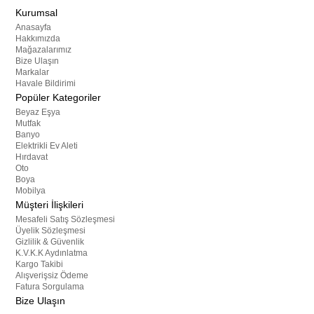
Kurumsal
Anasayfa
Hakkımızda
Mağazalarımız
Bize Ulaşın
Markalar
Havale Bildirimi
Popüler Kategoriler
Beyaz Eşya
Mutfak
Banyo
Elektrikli Ev Aleti
Hırdavat
Oto
Boya
Mobilya
Müşteri İlişkileri
Mesafeli Satış Sözleşmesi
Üyelik Sözleşmesi
Gizlilik & Güvenlik
K.V.K.K Aydınlatma
Kargo Takibi
Alışverişsiz Ödeme
Fatura Sorgulama
Bize Ulaşın