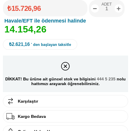
ADET
₺15.726,96
Havale/EFT ile ödenmesi halinde
1
4
.
1
5
4
,
2
6
₺2.621,16
' den başlayan taksitle
DİKKAT! Bu ürüne ait güncel stok ve bilgisini
444 5 235
nolu
hattımızı arayarak öğrenebilirsiniz.
Karşılaştır
Kargo Bedava