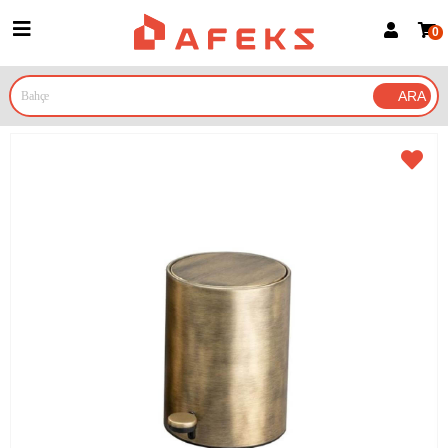
0
Üye Girişi
Üye Ol
Google İle Bağlan