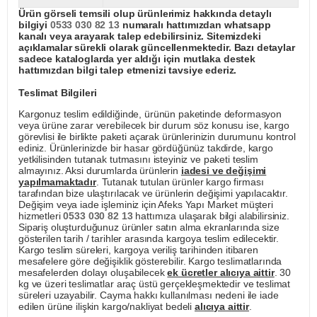
Ürün görseli temsili olup ürünlerimiz hakkında detaylı
bilgiyi
0533 030 82 13
numaralı hattımızdan whatsapp
kanalı veya arayarak talep edebilirsiniz. Sitemizdeki
açıklamalar sürekli olarak güncellenmektedir. Bazı detaylar
sadece kataloglarda yer aldığı için mutlaka destek
hattımızdan bilgi talep etmenizi tavsiye ederiz.
Teslimat Bilgileri
Kargonuz teslim edildiğinde, ürünün paketinde deformasyon
veya ürüne zarar verebilecek bir durum söz konusu ise, kargo
görevlisi ile birlikte paketi açarak ürünlerinizin durumunu kontrol
ediniz. Ürünlerinizde bir hasar gördüğünüz takdirde, kargo
yetkilisinden tutanak tutmasını isteyiniz ve paketi teslim
almayınız. Aksi durumlarda ürünlerin
iadesi ve değişimi
yapılmamaktadır
. Tutanak tutulan ürünler kargo firması
tarafından bize ulaştırılacak ve ürünlerin değişimi yapılacaktır.
Değişim veya iade işleminiz için Afeks Yapı Market müşteri
hizmetleri
0533 030 82 13
hattımıza ulaşarak bilgi alabilirsiniz.
Sipariş oluşturduğunuz ürünler satın alma ekranlarında size
gösterilen tarih / tarihler arasında kargoya teslim edilecektir.
Kargo teslim süreleri, kargoya veriliş tarihinden itibaren
mesafelere göre değişiklik gösterebilir. Kargo teslimatlarında
mesafelerden dolayı oluşabilecek
ek ücretler alıcıya aittir
. 30
kg ve üzeri teslimatlar araç üstü gerçekleşmektedir ve teslimat
süreleri uzayabilir. Cayma hakkı kullanılması nedeni ile iade
edilen ürüne ilişkin kargo/nakliyat bedeli
alıcıya aittir
.