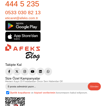
444 5 235
0533 030 82 13
eticaret@afeks.com.tr
Takipte Kal
Size Özel Kampanyalar
Hemen Kayıt Ol Fırsatlardan Önce Sen Haberdar Ol!
Gönder
Üyelik koşullarını
ve
kişisel verilerimin
korunmasını kabul ediyorum.