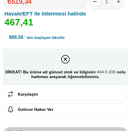
₺519,34
Havale/EFT ile ödenmesi halinde
4
6
7
,
4
1
₺86,56
' den başlayan taksitle
DİKKAT! Bu ürüne ait güncel stok ve bilgisini
444 5 235
nolu
hattımızı arayarak öğrenebilirsiniz.
Karşılaştır
Gelince Haber Ver