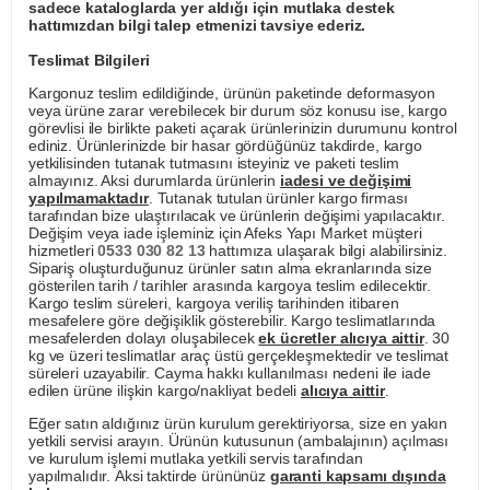
sadece kataloglarda yer aldığı için mutlaka destek
hattımızdan bilgi talep etmenizi tavsiye ederiz.
Teslimat Bilgileri
Kargonuz teslim edildiğinde, ürünün paketinde deformasyon
veya ürüne zarar verebilecek bir durum söz konusu ise, kargo
görevlisi ile birlikte paketi açarak ürünlerinizin durumunu kontrol
ediniz. Ürünlerinizde bir hasar gördüğünüz takdirde, kargo
yetkilisinden tutanak tutmasını isteyiniz ve paketi teslim
almayınız. Aksi durumlarda ürünlerin
iadesi ve değişimi
yapılmamaktadır
. Tutanak tutulan ürünler kargo firması
tarafından bize ulaştırılacak ve ürünlerin değişimi yapılacaktır.
Değişim veya iade işleminiz için Afeks Yapı Market müşteri
hizmetleri
0533 030 82 13
hattımıza ulaşarak bilgi alabilirsiniz.
Sipariş oluşturduğunuz ürünler satın alma ekranlarında size
gösterilen tarih / tarihler arasında kargoya teslim edilecektir.
Kargo teslim süreleri, kargoya veriliş tarihinden itibaren
mesafelere göre değişiklik gösterebilir. Kargo teslimatlarında
mesafelerden dolayı oluşabilecek
ek ücretler alıcıya aittir
. 30
kg ve üzeri teslimatlar araç üstü gerçekleşmektedir ve teslimat
süreleri uzayabilir. Cayma hakkı kullanılması nedeni ile iade
edilen ürüne ilişkin kargo/nakliyat bedeli
alıcıya aittir
.
Eğer satın aldığınız ürün kurulum gerektiriyorsa, size en yakın
yetkili servisi arayın. Ürünün kutusunun (ambalajının) açılması
ve kurulum işlemi mutlaka yetkili servis tarafından
yapılmalıdır. Aksi taktirde ürününüz
garanti kapsamı dışında