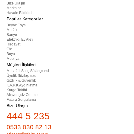
Bize Ulaşın
Markalar
Havale Bildirimi
Popüler Kategoriler
Beyaz Eşya
Mutfak
Banyo
Elektrikli Ev Aleti
Hırdavat
Oto
Boya
Mobilya
Müşteri İlişkileri
Mesafeli Satış Sözleşmesi
Üyelik Sözleşmesi
Gizlilik & Güvenlik
K.V.K.K Aydınlatma
Kargo Takibi
Alışverişsiz Ödeme
Fatura Sorgulama
Bize Ulaşın
444 5 235
0533 030 82 13