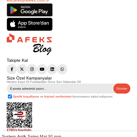
eticaret@afeks.com.tr
Takipte Kal
Size Özel Kampanyalar
Hemen Kayıt Ol Fırsatlardan Önce Sen Haberdar Ol!
Gönder
Üyelik koşullarını
ve
kişisel verilerimin
korunmasını kabul ediyorum.
System Antik Saten Mat 91 mm