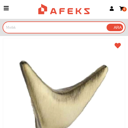
0
Üye Girişi
Üye Ol
Google İle Bağlan