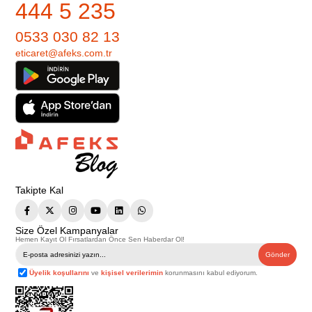
444 5 235
0533 030 82 13
eticaret@afeks.com.tr
Takipte Kal
Size Özel Kampanyalar
Hemen Kayıt Ol Fırsatlardan Önce Sen Haberdar Ol!
Gönder
Üyelik koşullarını
ve
kişisel verilerimin
korunmasını kabul ediyorum.