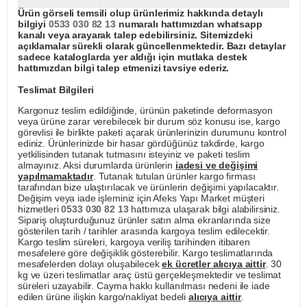
Ürün görseli temsili olup ürünlerimiz hakkında detaylı
bilgiyi
0533 030 82 13
numaralı hattımızdan whatsapp
kanalı veya arayarak talep edebilirsiniz. Sitemizdeki
açıklamalar sürekli olarak güncellenmektedir. Bazı detaylar
sadece kataloglarda yer aldığı için mutlaka destek
hattımızdan bilgi talep etmenizi tavsiye ederiz.
Teslimat Bilgileri
Kargonuz teslim edildiğinde, ürünün paketinde deformasyon
veya ürüne zarar verebilecek bir durum söz konusu ise, kargo
görevlisi ile birlikte paketi açarak ürünlerinizin durumunu kontrol
ediniz. Ürünlerinizde bir hasar gördüğünüz takdirde, kargo
yetkilisinden tutanak tutmasını isteyiniz ve paketi teslim
almayınız. Aksi durumlarda ürünlerin
iadesi ve değişimi
yapılmamaktadır
. Tutanak tutulan ürünler kargo firması
tarafından bize ulaştırılacak ve ürünlerin değişimi yapılacaktır.
Değişim veya iade işleminiz için Afeks Yapı Market müşteri
hizmetleri
0533 030 82 13
hattımıza ulaşarak bilgi alabilirsiniz.
Sipariş oluşturduğunuz ürünler satın alma ekranlarında size
gösterilen tarih / tarihler arasında kargoya teslim edilecektir.
Kargo teslim süreleri, kargoya veriliş tarihinden itibaren
mesafelere göre değişiklik gösterebilir. Kargo teslimatlarında
mesafelerden dolayı oluşabilecek
ek ücretler alıcıya aittir
. 30
kg ve üzeri teslimatlar araç üstü gerçekleşmektedir ve teslimat
süreleri uzayabilir. Cayma hakkı kullanılması nedeni ile iade
edilen ürüne ilişkin kargo/nakliyat bedeli
alıcıya aittir
.