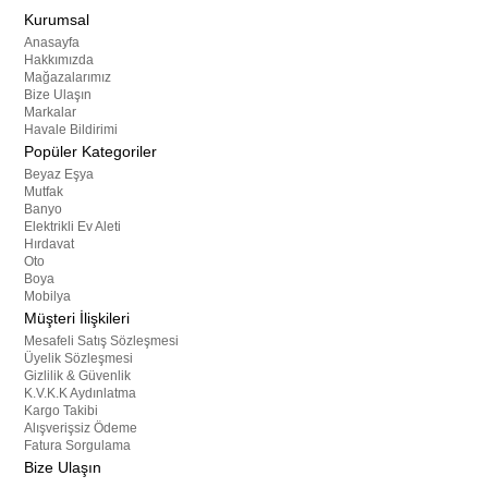
Kurumsal
Anasayfa
Hakkımızda
Mağazalarımız
Bize Ulaşın
Markalar
Havale Bildirimi
Popüler Kategoriler
Beyaz Eşya
Mutfak
Banyo
Elektrikli Ev Aleti
Hırdavat
Oto
Boya
Mobilya
Müşteri İlişkileri
Mesafeli Satış Sözleşmesi
Üyelik Sözleşmesi
Gizlilik & Güvenlik
K.V.K.K Aydınlatma
Kargo Takibi
Alışverişsiz Ödeme
Fatura Sorgulama
Bize Ulaşın