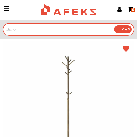
0
Üye Girişi
Üye Ol
Google İle Bağlan