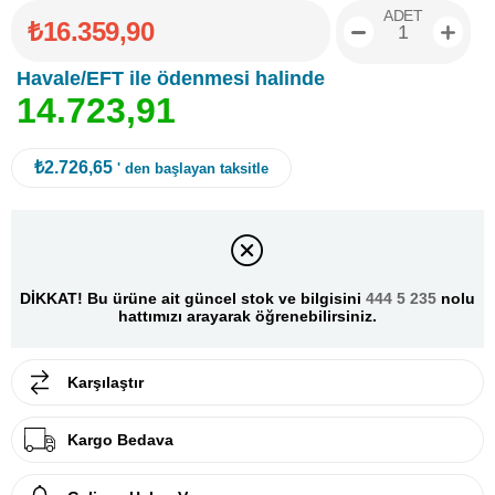
ADET
₺16.359,90
Havale/EFT ile ödenmesi halinde
1
4
.
7
2
3
,
9
1
₺2.726,65
' den başlayan taksitle
DİKKAT! Bu ürüne ait güncel stok ve bilgisini
444 5 235
nolu
hattımızı arayarak öğrenebilirsiniz.
Karşılaştır
Kargo Bedava