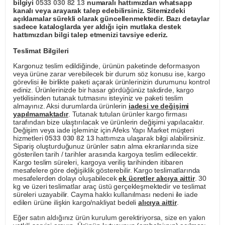
bilgiyi
0533 030 82 13
numaralı hattımızdan whatsapp
kanalı veya arayarak talep edebilirsiniz. Sitemizdeki
açıklamalar sürekli olarak güncellenmektedir. Bazı detaylar
sadece kataloglarda yer aldığı için mutlaka destek
hattımızdan bilgi talep etmenizi tavsiye ederiz.
Teslimat Bilgileri
Kargonuz teslim edildiğinde, ürünün paketinde deformasyon
veya ürüne zarar verebilecek bir durum söz konusu ise, kargo
görevlisi ile birlikte paketi açarak ürünlerinizin durumunu kontrol
ediniz. Ürünlerinizde bir hasar gördüğünüz takdirde, kargo
yetkilisinden tutanak tutmasını isteyiniz ve paketi teslim
almayınız. Aksi durumlarda ürünlerin
iadesi ve değişimi
yapılmamaktadır
. Tutanak tutulan ürünler kargo firması
tarafından bize ulaştırılacak ve ürünlerin değişimi yapılacaktır.
Değişim veya iade işleminiz için Afeks Yapı Market müşteri
hizmetleri
0533 030 82 13
hattımıza ulaşarak bilgi alabilirsiniz.
Sipariş oluşturduğunuz ürünler satın alma ekranlarında size
gösterilen tarih / tarihler arasında kargoya teslim edilecektir.
Kargo teslim süreleri, kargoya veriliş tarihinden itibaren
mesafelere göre değişiklik gösterebilir. Kargo teslimatlarında
mesafelerden dolayı oluşabilecek
ek ücretler alıcıya aittir
. 30
kg ve üzeri teslimatlar araç üstü gerçekleşmektedir ve teslimat
süreleri uzayabilir. Cayma hakkı kullanılması nedeni ile iade
edilen ürüne ilişkin kargo/nakliyat bedeli
alıcıya aittir
.
Eğer satın aldığınız ürün kurulum gerektiriyorsa, size en yakın