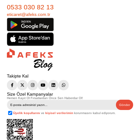
0533 030 82 13
eticaret@afeks.com.tr
Takipte Kal
Size Özel Kampanyalar
Hemen Kayıt Ol Fırsatlardan Önce Sen Haberdar Ol!
Gönder
Üyelik koşullarını
ve
kişisel verilerimin
korunmasını kabul ediyorum.