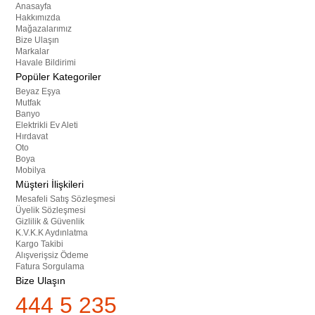
Anasayfa
Hakkımızda
Mağazalarımız
Bize Ulaşın
Markalar
Havale Bildirimi
Popüler Kategoriler
Beyaz Eşya
Mutfak
Banyo
Elektrikli Ev Aleti
Hırdavat
Oto
Boya
Mobilya
Müşteri İlişkileri
Mesafeli Satış Sözleşmesi
Üyelik Sözleşmesi
Gizlilik & Güvenlik
K.V.K.K Aydınlatma
Kargo Takibi
Alışverişsiz Ödeme
Fatura Sorgulama
Bize Ulaşın
444 5 235