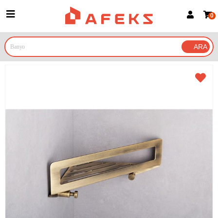
0
Üye Girişi
Üye Ol
Google İle Bağlan