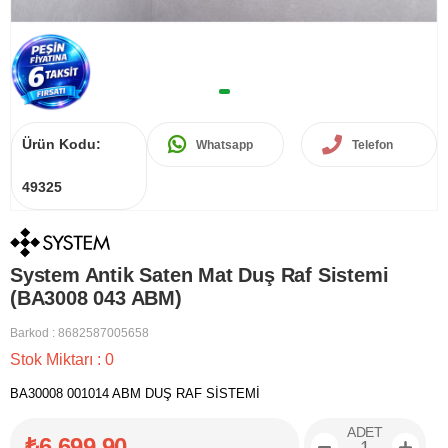
Ürün Kodu:
Whatsapp
Telefon
49325
System Antik Saten Mat Duş Raf Sistemi
(BA3008 043 ABM)
Barkod
:
8682587005658
Stok Miktarı
:
0
BA30008 001014 ABM DUŞ RAF SİSTEMİ
ADET
₺6.699,90