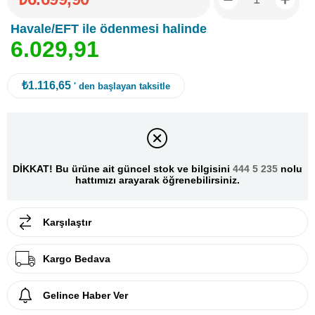
Havale/EFT ile ödenmesi halinde
6
.
0
2
9
,
9
1
₺1.116,65
' den başlayan taksitle
DİKKAT! Bu ürüne ait güncel stok ve bilgisini
444 5 235
nolu
hattımızı arayarak öğrenebilirsiniz.
Karşılaştır
Kargo Bedava
Gelince Haber Ver