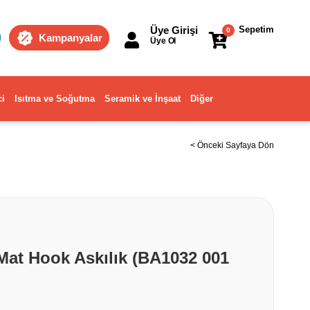
Üye Girişi
Sepetim
0
Kampanyalar
Üye Ol
ci
Isıtma ve Soğutma
Seramik ve İnşaat
Diğer
< Önceki Sayfaya Dön
Mat Hook Askılık (BA1032 001