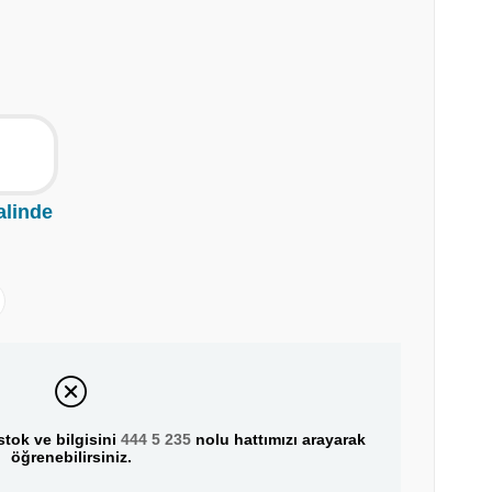
alinde
tok ve bilgisini
444 5 235
nolu hattımızı arayarak
öğrenebilirsiniz.