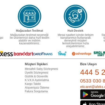
Mağazadan Teslimat
Hızlı Destek
Mağazadan teslimat seçeneği
Mesai saatleri içinde iletişim
Si
rgo
ile ürünlerinizi daha hızlı teslim
kanallarımızı kullanarak
i
alabilir ve indirim
deneyimli müşteri
v
kazanabilirsiniz.
temsilcilerimize hızla
ulaşabilirisiniz.
Müşteri İlişkileri
Bize Ulaşın
Mesafeli Satış Sözleşmesi
444 5 
Üyelik Sözleşmesi
Gizlilik & Güvenlik
0533 030 
K.V.K.K Aydınlatma
Kargo Takibi
eticaret@afeks.
Alışverişsiz Ödeme
Fatura Sorgulama