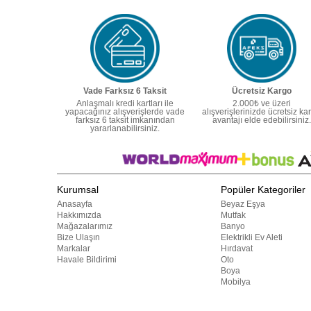
Vade Farksız 6 Taksit
Ücretsiz Kargo
Anlaşmalı kredi kartları ile
2.000₺ ve üzeri
yapacağınız alışverişlerde vade
alışverişlerinizde ücretsiz ka
farksız 6 taksit imkanından
avantajı elde edebilirsiniz.
yararlanabilirsiniz.
Kurumsal
Popüler Kategoriler
Anasayfa
Beyaz Eşya
Hakkımızda
Mutfak
Mağazalarımız
Banyo
Bize Ulaşın
Elektrikli Ev Aleti
Markalar
Hırdavat
Havale Bildirimi
Oto
Boya
Mobilya