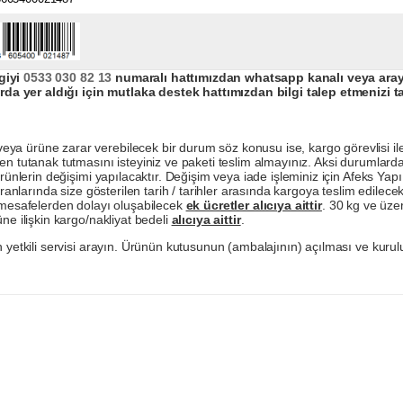
giyi
0533 030 82 13
numaralı hattımızdan whatsapp kanalı veya arayar
da yer aldığı için mutlaka destek hattımızdan bilgi talep etmenizi t
a ürüne zarar verebilecek bir durum söz konusu ise, kargo görevlisi ile b
en tutanak tutmasını isteyiniz ve paketi teslim almayınız. Aksi durumlard
ürünlerin değişimi yapılacaktır. Değişim veya iade işleminiz için Afeks Ya
ranlarında size gösterilen tarih / tarihler arasında kargoya teslim edilecekt
a mesafelerden dolayı oluşabilecek
ek ücretler alıcıya aittir
. 30 kg ve üzer
ne ilişkin kargo/nakliyat bedeli
alıcıya aittir
.
 yetkili servisi arayın. Ürünün kutusunun (ambalajının) açılması ve kurulu