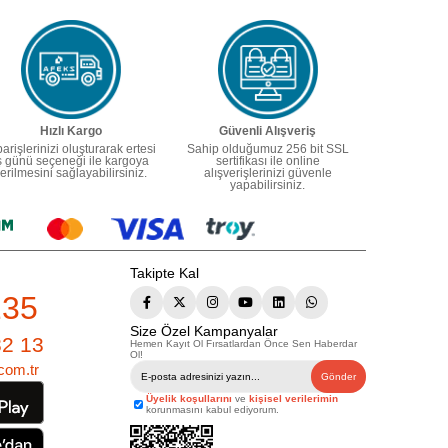
Hızlı Kargo
Güvenli Alışveriş
parişlerinizi oluşturarak ertesi
Sahip olduğumuz 256 bit SSL
ş günü seçeneği ile kargoya
sertifikası ile online
erilmesini sağlayabilirsiniz.
alışverişlerinizi güvenle
yapabilirsiniz.
Takipte Kal
235
Size Özel Kampanyalar
82 13
Hemen Kayıt Ol Fırsatlardan Önce Sen Haberdar
Ol!
com.tr
Gönder
Üyelik koşullarını
ve
kişisel verilerimin
korunmasını kabul ediyorum.