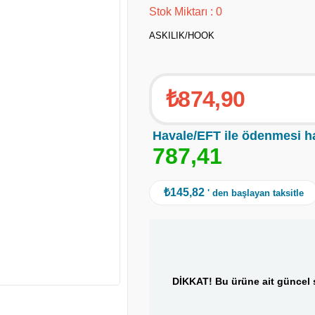
Stok Miktarı
:
0
ASKILIK/HOOK
₺874,90
Havale/EFT ile ödenmesi h
7
8
7
,
4
1
₺145,82
' den başlayan taksitle
DİKKAT! Bu ürüne ait güncel s