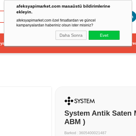
afeksyapimarket.com masaüstü bildirimlerine
ekleyin.
Toptan
afeksyapimarket.com özel fırsatlardan ve güncel
kampanyalardan haberiniz olsun ister misiniz?
Daha Sonra
Evet
ya
Elektrikli El Aleti
Aydınlatma ve Elektrik
Dekorasyon ve Ev Gere
System Antik Saten 
ABM )
Barkod
:
3605400021487