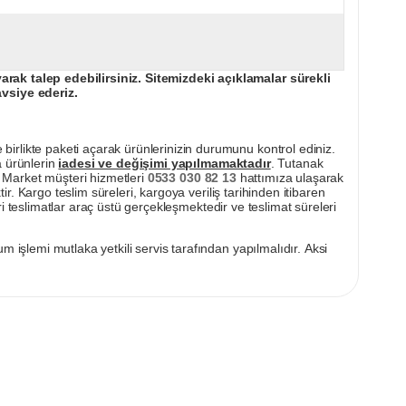
ak talep edebilirsiniz. Sitemizdeki açıklamalar sürekli
avsiye ederiz.
irlikte paketi açarak ürünlerinizin durumunu kontrol ediniz.
a ürünlerin
iadesi ve değişimi yapılmamaktadır
. Tutanak
pı Market müşteri hizmetleri
0533 030 82 13
hattımıza ulaşarak
ir. Kargo teslim süreleri, kargoya veriliş tarihinden itibaren
i teslimatlar araç üstü gerçekleşmektedir ve teslimat süreleri
m işlemi mutlaka yetkili servis tarafından yapılmalıdır. Aksi