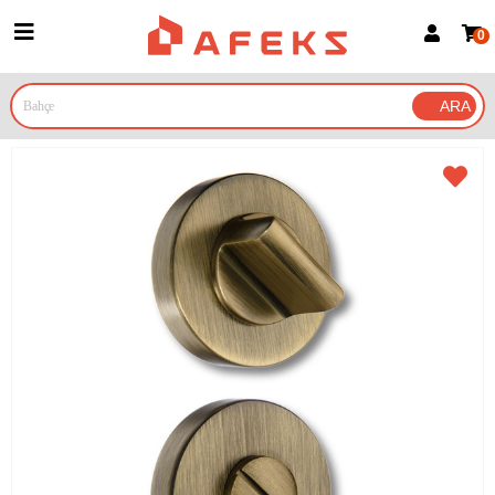
0
Üye Girişi
Üye Ol
Google İle Bağlan