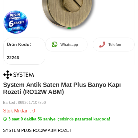
Ürün Kodu:
Whatsapp
Telefon
22246
System Antik Saten Mat Plus Banyo Kapı
Rozeti (RO12W ABM)
Barkod
:
8692617107856
Stok Miktarı
:
0
3 saat 0 dakika 56 saniye
içerisinde
pazartesi kargoda!
SYSTEM PLUS RO12W ABM ROZET