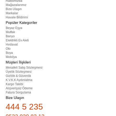
Hakkımızda
Mağazalarımız
Bize Ulaşın
Markalar
Havale Bildirimi
Popüler Kategoriler
Beyaz Eşya
Mutfak
Banyo
Elektrikli Ev Aleti
Hırdavat
Oto
Boya
Mobilya
Müşteri İlişkileri
Mesafeli Satış Sözleşmesi
Üyelik Sözleşmesi
Gizlilik & Güvenlik
K.V.K.K Aydınlatma
Kargo Takibi
Alışverişsiz Ödeme
Fatura Sorgulama
Bize Ulaşın
444 5 235