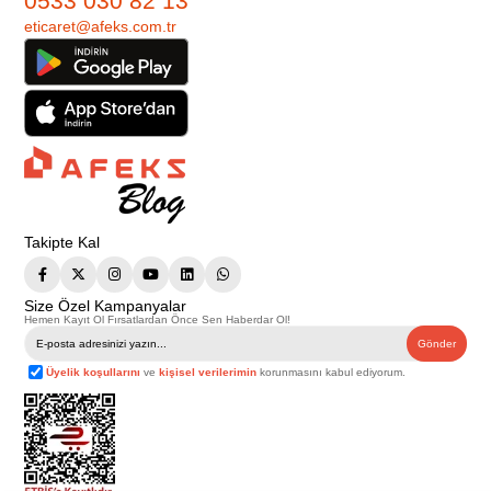
0533 030 82 13
eticaret@afeks.com.tr
Takipte Kal
Size Özel Kampanyalar
Hemen Kayıt Ol Fırsatlardan Önce Sen Haberdar Ol!
Gönder
Üyelik koşullarını
ve
kişisel verilerimin
korunmasını kabul ediyorum.