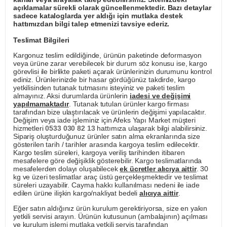
açıklamalar sürekli olarak güncellenmektedir. Bazı detaylar
sadece kataloglarda yer aldığı için mutlaka destek
hattımızdan bilgi talep etmenizi tavsiye ederiz.
Teslimat Bilgileri
Kargonuz teslim edildiğinde, ürünün paketinde deformasyon
veya ürüne zarar verebilecek bir durum söz konusu ise, kargo
görevlisi ile birlikte paketi açarak ürünlerinizin durumunu kontrol
ediniz. Ürünlerinizde bir hasar gördüğünüz takdirde, kargo
yetkilisinden tutanak tutmasını isteyiniz ve paketi teslim
almayınız. Aksi durumlarda ürünlerin
iadesi ve değişimi
yapılmamaktadır
. Tutanak tutulan ürünler kargo firması
tarafından bize ulaştırılacak ve ürünlerin değişimi yapılacaktır.
Değişim veya iade işleminiz için Afeks Yapı Market müşteri
hizmetleri
0533 030 82 13
hattımıza ulaşarak bilgi alabilirsiniz.
Sipariş oluşturduğunuz ürünler satın alma ekranlarında size
gösterilen tarih / tarihler arasında kargoya teslim edilecektir.
Kargo teslim süreleri, kargoya veriliş tarihinden itibaren
mesafelere göre değişiklik gösterebilir. Kargo teslimatlarında
mesafelerden dolayı oluşabilecek
ek ücretler alıcıya aittir
. 30
kg ve üzeri teslimatlar araç üstü gerçekleşmektedir ve teslimat
süreleri uzayabilir. Cayma hakkı kullanılması nedeni ile iade
edilen ürüne ilişkin kargo/nakliyat bedeli
alıcıya aittir
.
Eğer satın aldığınız ürün kurulum gerektiriyorsa, size en yakın
yetkili servisi arayın. Ürünün kutusunun (ambalajının) açılması
ve kurulum işlemi mutlaka yetkili servis tarafından