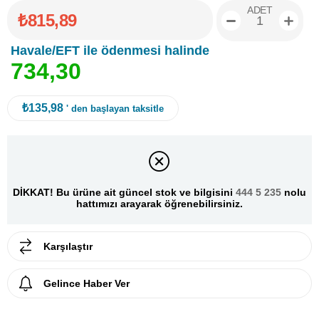
ADET
₺815,89
Havale/EFT ile ödenmesi halinde
7
3
4
,
3
0
₺135,98
' den başlayan taksitle
DİKKAT! Bu ürüne ait güncel stok ve bilgisini
444 5 235
nolu
hattımızı arayarak öğrenebilirsiniz.
Karşılaştır
Gelince Haber Ver