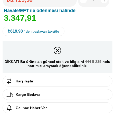
Havale/EFT ile ödenmesi halinde
3
.
3
4
7
,
9
1
₺619,98
' den başlayan taksitle
DİKKAT! Bu ürüne ait güncel stok ve bilgisini
444 5 235
nolu
hattımızı arayarak öğrenebilirsiniz.
Karşılaştır
Kargo Bedava
Gelince Haber Ver