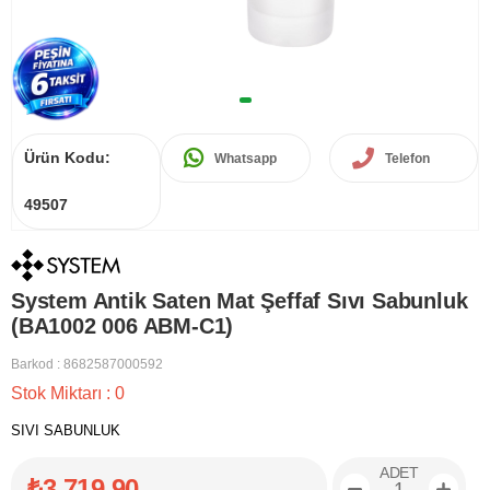
Ürün Kodu:
Whatsapp
Telefon
49507
System Antik Saten Mat Şeffaf Sıvı Sabunluk
(BA1002 006 ABM-C1)
Barkod
:
8682587000592
Stok Miktarı
:
0
SIVI SABUNLUK
ADET
₺3.719,90