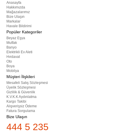
Anasayfa
Hakkımızda
Mağazalarımız
Bize Ulaşın
Markalar
Havale Bildirimi
Popüler Kategoriler
Beyaz Eşya
Mutfak
Banyo
Elektrikli Ev Aleti
Hırdavat
Oto
Boya
Mobilya
Müşteri İlişkileri
Mesafeli Satış Sözleşmesi
Üyelik Sözleşmesi
Gizlilik & Güvenlik
K.V.K.K Aydınlatma
Kargo Takibi
Alışverişsiz Ödeme
Fatura Sorgulama
Bize Ulaşın
444 5 235