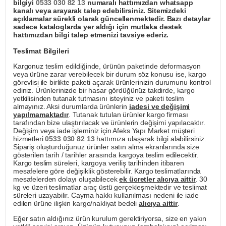
bilgiyi
0533 030 82 13
numaralı hattımızdan whatsapp
kanalı veya arayarak talep edebilirsiniz. Sitemizdeki
açıklamalar sürekli olarak güncellenmektedir. Bazı detaylar
sadece kataloglarda yer aldığı için mutlaka destek
hattımızdan bilgi talep etmenizi tavsiye ederiz.
Teslimat Bilgileri
Kargonuz teslim edildiğinde, ürünün paketinde deformasyon
veya ürüne zarar verebilecek bir durum söz konusu ise, kargo
görevlisi ile birlikte paketi açarak ürünlerinizin durumunu kontrol
ediniz. Ürünlerinizde bir hasar gördüğünüz takdirde, kargo
yetkilisinden tutanak tutmasını isteyiniz ve paketi teslim
almayınız. Aksi durumlarda ürünlerin
iadesi ve değişimi
yapılmamaktadır
. Tutanak tutulan ürünler kargo firması
tarafından bize ulaştırılacak ve ürünlerin değişimi yapılacaktır.
Değişim veya iade işleminiz için Afeks Yapı Market müşteri
hizmetleri
0533 030 82 13
hattımıza ulaşarak bilgi alabilirsiniz.
Sipariş oluşturduğunuz ürünler satın alma ekranlarında size
gösterilen tarih / tarihler arasında kargoya teslim edilecektir.
Kargo teslim süreleri, kargoya veriliş tarihinden itibaren
mesafelere göre değişiklik gösterebilir. Kargo teslimatlarında
mesafelerden dolayı oluşabilecek
ek ücretler alıcıya aittir
. 30
kg ve üzeri teslimatlar araç üstü gerçekleşmektedir ve teslimat
süreleri uzayabilir. Cayma hakkı kullanılması nedeni ile iade
edilen ürüne ilişkin kargo/nakliyat bedeli
alıcıya aittir
.
Eğer satın aldığınız ürün kurulum gerektiriyorsa, size en yakın