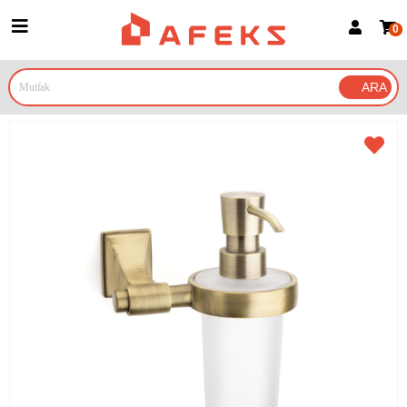
0
Üye Girişi
Üye Ol
Google İle Bağlan