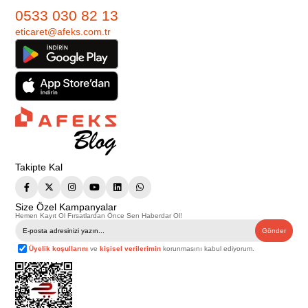
0533 030 82 13
eticaret@afeks.com.tr
Takipte Kal
Size Özel Kampanyalar
Hemen Kayıt Ol Fırsatlardan Önce Sen Haberdar Ol!
Gönder
Üyelik koşullarını
ve
kişisel verilerimin
korunmasını kabul ediyorum.