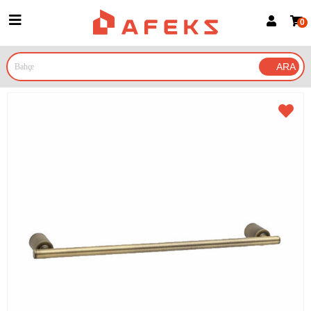
0
Üye Girişi
Üye Ol
Google İle Bağlan