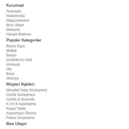
Kurumsal
Anasayfa
Hakkımızda
Mağazalarımız
Bize Ulaşın
Markalar
Havale Bildirimi
Popüler Kategoriler
Beyaz Eşya
Mutfak
Banyo
Elektrikli Ev Aleti
Hırdavat
Oto
Boya
Mobilya
Müşteri İlişkileri
Mesafeli Satış Sözleşmesi
Üyelik Sözleşmesi
Gizlilik & Güvenlik
K.V.K.K Aydınlatma
Kargo Takibi
Alışverişsiz Ödeme
Fatura Sorgulama
Bize Ulaşın