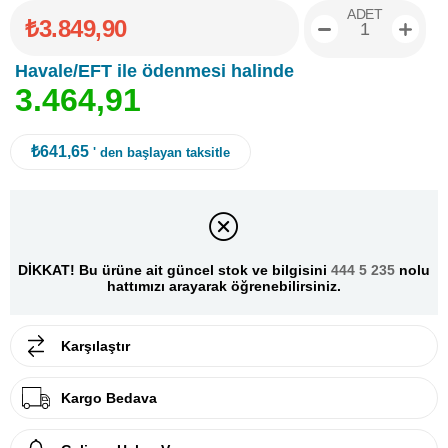
ADET
₺3.849,90
Havale/EFT ile ödenmesi halinde
3
.
4
6
4
,
9
1
₺641,65
' den başlayan taksitle
DİKKAT! Bu ürüne ait güncel stok ve bilgisini
444 5 235
nolu
hattımızı arayarak öğrenebilirsiniz.
Karşılaştır
Kargo Bedava