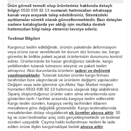
Ürün görseli temsili olup ürünlerimiz hakkında detaylı
bilgiyi
0533 030 82 13
numaralı hattımızdan whatsapp
kanalı veya arayarak talep edebilirsiniz. Sitemizdeki
açıklamalar sürekli olarak güncellenmektedir. Bazı detaylar
sadece kataloglarda yer aldığı için mutlaka destek
hattımızdan bilgi talep etmenizi tavsiye ederiz.
Teslimat Bilgileri
Kargonuz teslim edildiğinde, ürünün paketinde deformasyon
veya ürüne zarar verebilecek bir durum söz konusu ise, kargo
görevlisi ile birlikte paketi açarak ürünlerinizin durumunu kontrol
ediniz. Ürünlerinizde bir hasar gördüğünüz takdirde, kargo
yetkilisinden tutanak tutmasını isteyiniz ve paketi teslim
almayınız. Aksi durumlarda ürünlerin
iadesi ve değişimi
yapılmamaktadır
. Tutanak tutulan ürünler kargo firması
tarafından bize ulaştırılacak ve ürünlerin değişimi yapılacaktır.
Değişim veya iade işleminiz için Afeks Yapı Market müşteri
hizmetleri
0533 030 82 13
hattımıza ulaşarak bilgi alabilirsiniz.
Sipariş oluşturduğunuz ürünler satın alma ekranlarında size
gösterilen tarih / tarihler arasında kargoya teslim edilecektir.
Kargo teslim süreleri, kargoya veriliş tarihinden itibaren
mesafelere göre değişiklik gösterebilir. Kargo teslimatlarında
mesafelerden dolayı oluşabilecek
ek ücretler alıcıya aittir
. 30
kg ve üzeri teslimatlar araç üstü gerçekleşmektedir ve teslimat
süreleri uzayabilir. Cayma hakkı kullanılması nedeni ile iade
edilen ürüne ilişkin kargo/nakliyat bedeli
alıcıya aittir
.