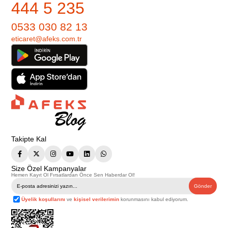
444 5 235
0533 030 82 13
eticaret@afeks.com.tr
Takipte Kal
Size Özel Kampanyalar
Hemen Kayıt Ol Fırsatlardan Önce Sen Haberdar Ol!
Gönder
Üyelik koşullarını
ve
kişisel verilerimin
korunmasını kabul ediyorum.