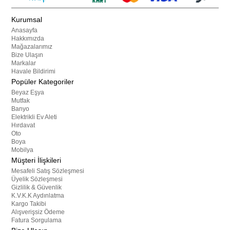
Kurumsal
Anasayfa
Hakkımızda
Mağazalarımız
Bize Ulaşın
Markalar
Havale Bildirimi
Popüler Kategoriler
Beyaz Eşya
Mutfak
Banyo
Elektrikli Ev Aleti
Hırdavat
Oto
Boya
Mobilya
Müşteri İlişkileri
Mesafeli Satış Sözleşmesi
Üyelik Sözleşmesi
Gizlilik & Güvenlik
K.V.K.K Aydınlatma
Kargo Takibi
Alışverişsiz Ödeme
Fatura Sorgulama