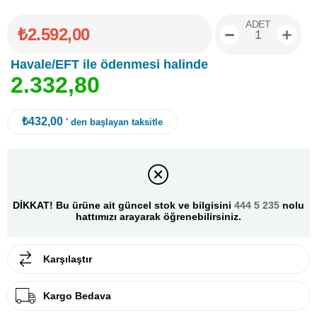
ADET
₺2.592,00
Havale/EFT ile ödenmesi halinde
2
.
3
3
2
,
8
0
₺432,00
' den başlayan taksitle
DİKKAT! Bu ürüne ait güncel stok ve bilgisini
444 5 235
nolu
hattımızı arayarak öğrenebilirsiniz.
Karşılaştır
Kargo Bedava