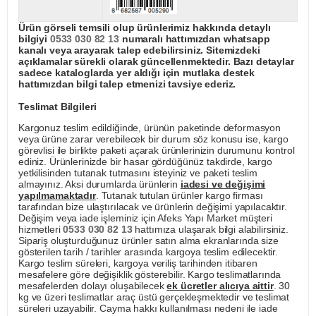
Ürün görseli temsili olup ürünlerimiz hakkında detaylı
bilgiyi
0533 030 82 13
numaralı hattımızdan whatsapp
kanalı veya arayarak talep edebilirsiniz. Sitemizdeki
açıklamalar sürekli olarak güncellenmektedir. Bazı detaylar
sadece kataloglarda yer aldığı için mutlaka destek
hattımızdan bilgi talep etmenizi tavsiye ederiz.
Teslimat Bilgileri
Kargonuz teslim edildiğinde, ürünün paketinde deformasyon
veya ürüne zarar verebilecek bir durum söz konusu ise, kargo
görevlisi ile birlikte paketi açarak ürünlerinizin durumunu kontrol
ediniz. Ürünlerinizde bir hasar gördüğünüz takdirde, kargo
yetkilisinden tutanak tutmasını isteyiniz ve paketi teslim
almayınız. Aksi durumlarda ürünlerin
iadesi ve değişimi
yapılmamaktadır
. Tutanak tutulan ürünler kargo firması
tarafından bize ulaştırılacak ve ürünlerin değişimi yapılacaktır.
Değişim veya iade işleminiz için Afeks Yapı Market müşteri
hizmetleri
0533 030 82 13
hattımıza ulaşarak bilgi alabilirsiniz.
Sipariş oluşturduğunuz ürünler satın alma ekranlarında size
gösterilen tarih / tarihler arasında kargoya teslim edilecektir.
Kargo teslim süreleri, kargoya veriliş tarihinden itibaren
mesafelere göre değişiklik gösterebilir. Kargo teslimatlarında
mesafelerden dolayı oluşabilecek
ek ücretler alıcıya aittir
. 30
kg ve üzeri teslimatlar araç üstü gerçekleşmektedir ve teslimat
süreleri uzayabilir. Cayma hakkı kullanılması nedeni ile iade