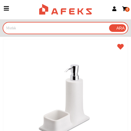
0
Üye Girişi
Üye Ol
Google İle Bağlan