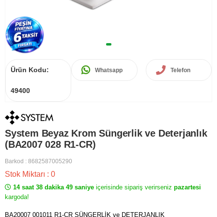
Ürün Kodu:
Whatsapp
Telefon
49400
System Beyaz Krom Süngerlik ve Deterjanlık
(BA2007 028 R1-CR)
Barkod
:
8682587005290
Stok Miktarı
:
0
14 saat 38 dakika 49 saniye
içerisinde sipariş verirseniz
pazartesi
kargoda!
BA20007 001011 R1-CR SÜNGERLİK ve DETERJANLIK