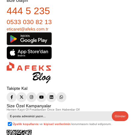
Bize Ulaşın
444 5 235
0533 030 82 13
eticaret@afeks.com.tr
Takipte Kal
Size Özel Kampanyalar
Hemen Kayıt Ol Fırsatlardan Önce Sen Haberdar Ol!
Gönder
Üyelik koşullarını
ve
kişisel verilerimin
korunmasını kabul ediyorum.