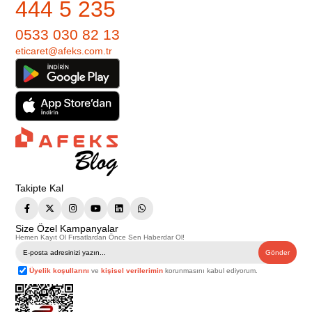
444 5 235
0533 030 82 13
eticaret@afeks.com.tr
Takipte Kal
Size Özel Kampanyalar
Hemen Kayıt Ol Fırsatlardan Önce Sen Haberdar Ol!
Gönder
Üyelik koşullarını
ve
kişisel verilerimin
korunmasını kabul ediyorum.