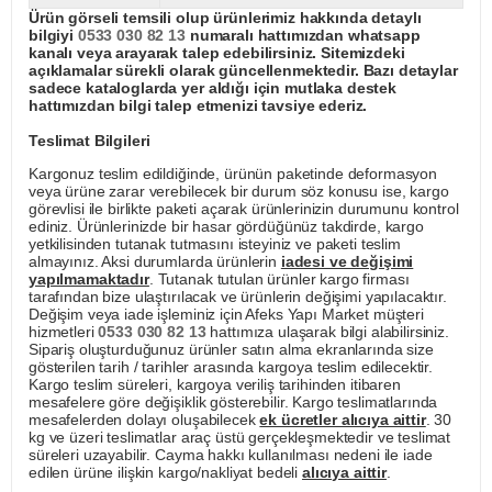
Ürün görseli temsili olup ürünlerimiz hakkında detaylı
bilgiyi
0533 030 82 13
numaralı hattımızdan whatsapp
kanalı veya arayarak talep edebilirsiniz. Sitemizdeki
açıklamalar sürekli olarak güncellenmektedir. Bazı detaylar
sadece kataloglarda yer aldığı için mutlaka destek
hattımızdan bilgi talep etmenizi tavsiye ederiz.
Teslimat Bilgileri
Kargonuz teslim edildiğinde, ürünün paketinde deformasyon
veya ürüne zarar verebilecek bir durum söz konusu ise, kargo
görevlisi ile birlikte paketi açarak ürünlerinizin durumunu kontrol
ediniz. Ürünlerinizde bir hasar gördüğünüz takdirde, kargo
yetkilisinden tutanak tutmasını isteyiniz ve paketi teslim
almayınız. Aksi durumlarda ürünlerin
iadesi ve değişimi
yapılmamaktadır
. Tutanak tutulan ürünler kargo firması
tarafından bize ulaştırılacak ve ürünlerin değişimi yapılacaktır.
Değişim veya iade işleminiz için Afeks Yapı Market müşteri
hizmetleri
0533 030 82 13
hattımıza ulaşarak bilgi alabilirsiniz.
Sipariş oluşturduğunuz ürünler satın alma ekranlarında size
gösterilen tarih / tarihler arasında kargoya teslim edilecektir.
Kargo teslim süreleri, kargoya veriliş tarihinden itibaren
mesafelere göre değişiklik gösterebilir. Kargo teslimatlarında
mesafelerden dolayı oluşabilecek
ek ücretler alıcıya aittir
. 30
kg ve üzeri teslimatlar araç üstü gerçekleşmektedir ve teslimat
süreleri uzayabilir. Cayma hakkı kullanılması nedeni ile iade
edilen ürüne ilişkin kargo/nakliyat bedeli
alıcıya aittir
.