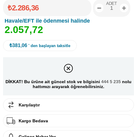
ADET
₺2.286,36
Havale/EFT ile ödenmesi halinde
2
.
0
5
7
,
7
2
₺381,06
' den başlayan taksitle
DİKKAT! Bu ürüne ait güncel stok ve bilgisini
444 5 235
nolu
hattımızı arayarak öğrenebilirsiniz.
Karşılaştır
Kargo Bedava
Gelince Haber Ver