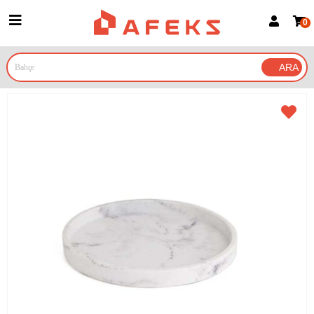
0
Üye Girişi
Üye Ol
Google İle Bağlan