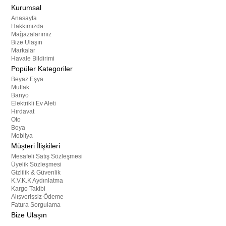
Kurumsal
Anasayfa
Hakkımızda
Mağazalarımız
Bize Ulaşın
Markalar
Havale Bildirimi
Popüler Kategoriler
Beyaz Eşya
Mutfak
Banyo
Elektrikli Ev Aleti
Hırdavat
Oto
Boya
Mobilya
Müşteri İlişkileri
Mesafeli Satış Sözleşmesi
Üyelik Sözleşmesi
Gizlilik & Güvenlik
K.V.K.K Aydınlatma
Kargo Takibi
Alışverişsiz Ödeme
Fatura Sorgulama
Bize Ulaşın